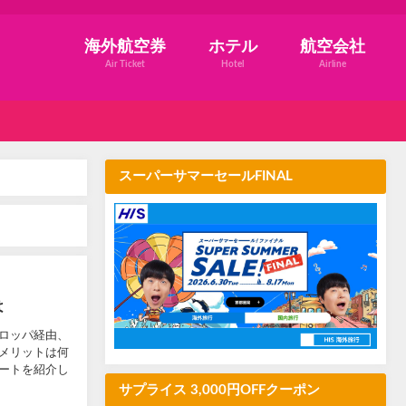
海外航空券
ホテル
航空会社
Air Ticket
Hotel
Airline
スーパーサマーセールFINAL
は
ロッパ経由、
メリットは何
ートを紹介し
サプライス 3,000円OFFクーポン