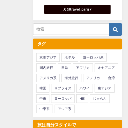
X @travel_paris7
タグ
東南アジア
ホテル
ヨーロッパ系
国内旅行
日系
アフリカ
オセアニア
アメリカ系
海外旅行
アメリカ
台湾
韓国
サプライス
ハワイ
東アジア
中東
ヨーロッパ
HIS
じゃらん
中東系
アジア系
旅は自分スタイルで