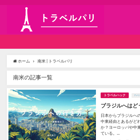
ホーム
南米 | トラベルパリ
南米の記事一覧
トラベルハック
アメリ
ブラジルへはど
日本からブラジルへ
中東経由とあるがど
か？ヨーロッパや中
ている。...