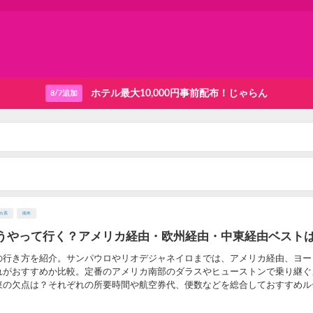
ホテル最大10,000円事前配布！じゃらん
8/7追加
カ系
南米
うやって行く？アメリカ経由・欧州経由・中東経由ベスト
の行き方を紹介。サンパウロやリオデジャネイロまでは、アメリカ経由、ヨー
れがおすすめか比較。定番のアメリカ南部のダラスやヒューストンで乗り継ぐ
東の欠点は？それぞれの所要時間や航空券代、便数などを総合しておすすめル