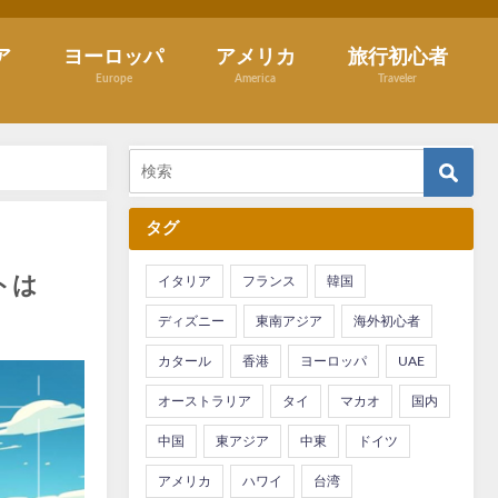
ア
ヨーロッパ
アメリカ
旅行初心者
Europe
America
Traveler
タグ
トは
イタリア
フランス
韓国
ディズニー
東南アジア
海外初心者
カタール
香港
ヨーロッパ
UAE
オーストラリア
タイ
マカオ
国内
中国
東アジア
中東
ドイツ
アメリカ
ハワイ
台湾