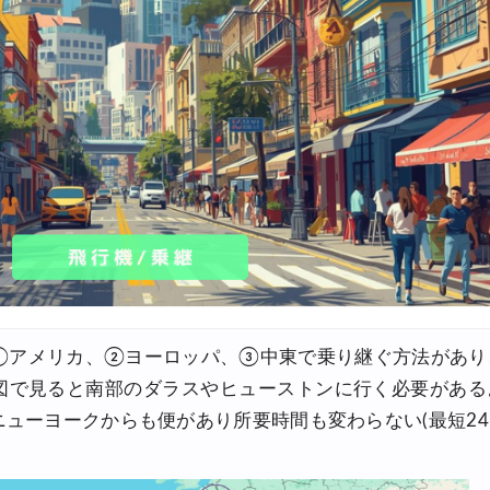
FFクーポン
イ ホテル 10%OFFクーポン
OFFクーポン
30,000円OFFクーポン
6,900円~
FFクーポン
30,000円OFFクーポン
,500円OFFクーポン
①アメリカ、②ヨーロッパ、③中東で乗り継ぐ方法があり
最大5,000円OFFクーポン
図で見ると南部のダラスやヒューストンに行く必要がある
8,000円OFFクーポン
ューヨークからも便があり所要時間も変わらない(最短24
8,000円OFFクーポン
30,000円OFFクーポン