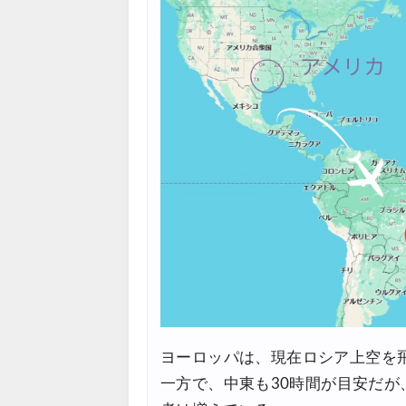
07/21
エアトリ) 海外航空券 最大10
07/21
Trip.com) ベトナム旅 最大5
07/20
楽天トラベル) 海外ツアー 最大
07/20
ヨーロッパは、現在ロシア上空を
一方で、中東も30時間が目安だ