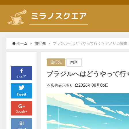
ホーム
旅行先
ブラジルへはどうやって行く？アメリカ経由
南米
旅行先
ブラジルへはどうやって行
シェア
2026年08月06日
Tweet
Google+
B!