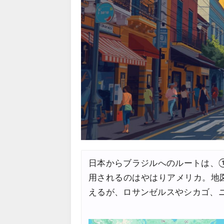
Trip.com) 航空券 1,500円O
07/30
Trip.com) NY/ロンドン/タ
07/27
Trip.com) タイ航空券 10%
07/27
楽天トラベル) 海外ツアー 最大
07/25
Trip.com) 海外航空券(アジア) 
07/25
HIS) 海外航空券 3,000円O
07/24
HIS) アイスランドツアー 最大
07/24
Trip.com) 海外航空券 最大2
07/23
日本からブラジルへのルートは、
Trip.com) 航空券＋ホテル 
07/23
用されるのはやはりアメリカ。地
JTB) 海外ツアー(20代) 最大2
07/22
えるが、ロサンゼルスやシカゴ、ニ
JTB) 海外ツアー(10代) 最大2
07/22
エアトリ) 航空券+ホテル 最大