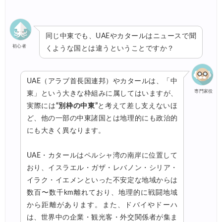
同じ中東でも、UAEやカタールはニュースで聞
初心者
くような国とは違うということですか？
UAE（アラブ首長国連邦）やカタールは、「中
専門家役
東」という大きな枠組みに属してはいますが、
実際には
“別枠の中東”
と考えて差し支えないほ
ど、他の一部の中東諸国とは地理的にも政治的
にも大きく異なります。
UAE・カタールはペルシャ湾の南岸に位置して
おり、イスラエル・ガザ・レバノン・シリア・
イラク・イエメンといった不安定な地域からは
数百〜数千km離れており、地理的に戦闘地域
から距離があります。また、ドバイやドーハ
は、世界中の企業・観光客・外交関係者が集ま