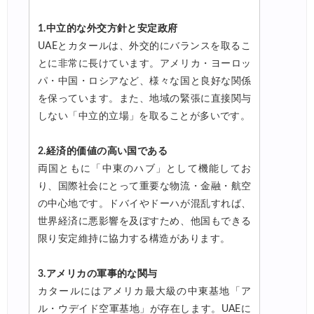
1.中立的な外交方針と安定政府
UAEとカタールは、外交的にバランスを取るこ
とに非常に長けています。アメリカ・ヨーロッ
パ・中国・ロシアなど、様々な国と良好な関係
を保っています。また、地域の緊張に直接関与
しない「中立的立場」を取ることが多いです。
2.経済的価値の高い国である
両国ともに「中東のハブ」として機能してお
り、国際社会にとって重要な物流・金融・航空
の中心地です。ドバイやドーハが混乱すれば、
世界経済に悪影響を及ぼすため、他国もできる
限り安定維持に協力する構造があります。
3.アメリカの軍事的な関与
カタールにはアメリカ最大級の中東基地「ア
ル・ウデイド空軍基地」が存在します。UAEに