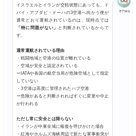
イスラエルとイランが交戦状態にあっても、ド
専門家役
バイ・アブダビ・ドーハの3空港へ向かう便が
通常どおり運航されているのは、現時点では
「特に問題がない」
と判断されているからで
す。
通常運航されている理由
・戦闘地域と空港の位置が離れている
・空域が安全と認定されている
ーIATAや各国の航空当局が危険空域として指定
していない
・3空港は高度に管理されたハブ空港
ー危険があると判断されればすぐに変更や中止
が行われる
ただし常に安全とは限らない
・イランが中東全域に報復を呼びかけた場合
・紅海やホルムズ海峡周辺で新たな軍事衝突が