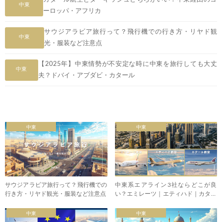
中東
ーロッパ・アフリカ
サウジアラビア旅行って？飛行機での行き方・リヤド観
中東
光・服装など注意点
【2025年】中東情勢が不安定な時に中東を旅行しても大丈
中東
夫？ドバイ・アブダビ・カタール
中東
中東
サウジアラビア旅行って？飛行機での
中東系エアライン3社ならどこが良
行き方・リヤド観光・服装など注意点
い？エミレーツ｜エティハド｜カター
ル航空
中東
中東