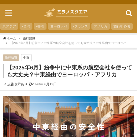
toggle
navigation
東アジア
-台湾
-香港
ヨーロッパ
-フランス
アメリカ
旅行初心者
ホーム
旅行知識
【2025年6月】紛争中に中東系の航空会社を使っても大丈夫？中東経由でヨーロッパ・アフリカ
旅行知識
中東
【2025年6月】紛争中に中東系の航空会社を使って
も大丈夫？中東経由でヨーロッパ・アフリカ
2026年06月12日