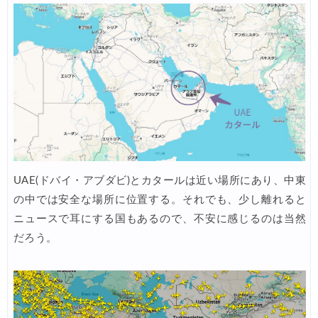
HIS) 海外航空券 3,000円OFFクーポン
07/24
HIS) アイスランドツアー 最大30,000円OFFクーポン
07/24
Trip.com) 海外航空券 最大2,500円OFFクーポン
07/23
Trip.com) 航空券＋ホテル 最大5,000円OFFクーポン
07/23
JTB) 海外ツアー(20代) 最大28,000円OFFクーポン
07/22
JTB) 海外ツアー(10代) 最大28,000円OFFクーポン
07/22
エアトリ) 航空券+ホテル 最大30,000円OFFクーポン
07/21
UAE(ドバイ・アブダビ)とカタールは近い場所にあり、中東
の中では安全な場所に位置する。それでも、少し離れると
エアトリ) 海外航空券 最大10,000円OFFクーポン
07/21
ニュースで耳にする国もあるので、不安に感じるのは当然
だろう。