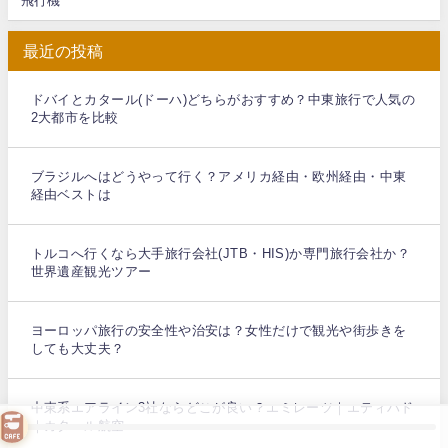
飛行機
最近の投稿
ドバイとカタール(ドーハ)どちらがおすすめ？中東旅行で人気の
2大都市を比較
ブラジルへはどうやって行く？アメリカ経由・欧州経由・中東
経由ベストは
トルコへ行くなら大手旅行会社(JTB・HIS)か専門旅行会社か？
世界遺産観光ツアー
ヨーロッパ旅行の安全性や治安は？女性だけで観光や街歩きを
しても大丈夫？
中東系エアライン3社ならどこが良い？エミレーツ｜エティハド
｜カタール航空