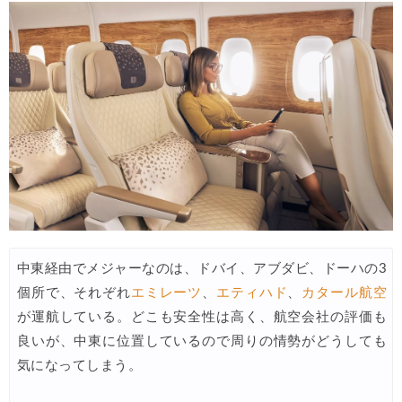
Trip.com) 韓国旅 最大50%OFFセール
08/03
Trip.com) 海外ホテル2%OFFクーポン TRIP1
08/01
エアトリ) 海外航空券(60日前) 1,000円OFFクーポン
08/01
Trip.com) 海外航空券1%OFFクーポン TRIP2
08/01
Trip.com) タイ旅行 最大50%OFFセール
07/27
Trip.com) ホテル 1,500円OFFクーポン
07/30
楽天トラベル) 海外ツアー 最大10,000円OFFクーポン
07/30
Trip.com) 航空券 1,500円OFFクーポン
07/30
中東経由でメジャーなのは、ドバイ、アブダビ、ドーハの3
個所で、それぞれ
エミレーツ
、
エティハド
、
カタール航空
Trip.com) NY/ロンドン/タイ ホテル 10%OFFクーポン
07/27
が運航している。どこも安全性は高く、航空会社の評価も
Trip.com) タイ航空券 10%OFFクーポン
07/27
良いが、中東に位置しているので周りの情勢がどうしても
楽天トラベル) 海外ツアー 最大30,000円OFFクーポン
07/25
気になってしまう。
Trip.com) 海外航空券(アジア) 6,900円~
07/25