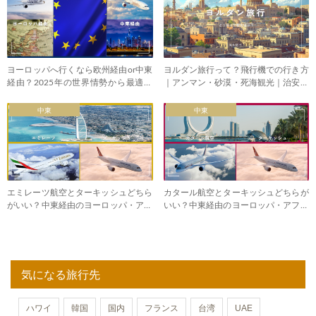
ヨーロッパへ行くなら欧州経由or中東
ヨルダン旅行って？飛行機での行き方
経由？2025年の世界情勢から最適ル
｜アンマン・砂漠・死海観光｜治安は
ート
どうか
中東
中東
エミレーツ航空とターキッシュどちら
カタール航空とターキッシュどちらが
がいい？中東経由のヨーロッパ・アフ
いい？中東経由のヨーロッパ・アフリ
リカ
カ
気になる旅行先
ハワイ
韓国
国内
フランス
台湾
UAE