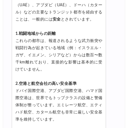
（UAE）、アブダビ（UAE）、ドーハ（カター
ル）などの主要なトランジット都市を経由する
ことは、一般的には
安全
とされています。
1.戦闘地域からの距離
これらの都市は、報道されるような武力衝突や
戦闘行為が起きている地域（例：イスラエル・
ガザ、イエメン、シリアなど）からは数百〜数
千km離れており、直接的な影響は基本的に受
けていません。
2.空港と航空会社の高い安全基準
ドバイ国際空港、アブダビ国際空港、ハマド国
際空港は、世界でもトップクラスの設備と警備
体制が整っています。エミレーツ航空、エティ
ハド航空、カタール航空も非常に厳しい安全基
準を維持しています。