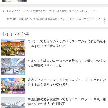
東京ディズニーリゾートで泊まるならどのホテル？直営・オフィシャル・パートナー
【2025年】中東情勢が不安定な時に中東を旅行しても大丈夫？ドバイ・アブダビ・カタール
おすすめの記事
ウィンってどうなの？ラスベガス・マカオにある高級ホ
テル｜なぜ宿泊費が高い？
ホテル
ヘルシンキ経由のヨーロッパ旅行はあり？最短でなくな
った現在のメリットとは
飛行機
香港ディズニーランドと上海ディズニーランドどちらが
おすすめ？難易度や初心者向…
テーマパーク
中国経由の激安航空券ってどう？ヨーロッパ・中東・東
南アジアが通常の半額以下