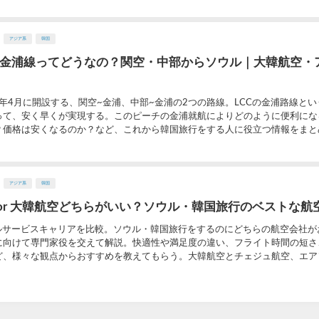
アジア系
韓国
チ)の金浦線ってどうなの？関空・中部からソウル｜大韓航空・
2025年4月に開設する、関空~金浦、中部~金浦の2つの路線。LCCの金浦路線と
って、安く早くが実現する。このピーチの金浦就航によりどのように便利にな
価格は安くなるのか？など、これから韓国旅行をする人に役立つ情報をまとめて
アジア系
韓国
 or 大韓航空どちらがいい？ソウル・韓国旅行のベストな航
フルサービスキャリアを比較。ソウル・韓国旅行をするのにどちらの航空会社が
に向けて専門家役を交えて解説。快適性や満足度の違い、フライト時間の短さ
ど、様々な観点からおすすめを教えてもらう。大韓航空とチェジュ航空、エア