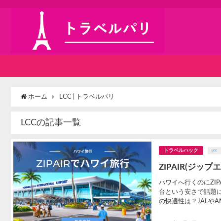
ホーム
LCC | トラベルパリ
LCCの記事一覧
トラベルハック
LCC
ZIPAIR(ジ
ハワイへ行くのにZIP
台という安さで話題
の快適性は？JALや