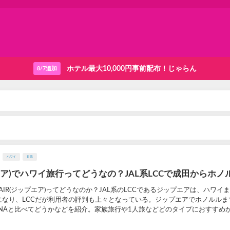
ホテル最大10,000円事前配布！じゃらん
8/7追加
ハワイ
日系
ップエア)でハワイ旅行ってどうなの？JAL系LCCで成田からホノ
AIR(ジップエア)ってどうなのか？JAL系のLCCであるジップエアは、ハワイ
になり、LCCだが利用者の評判も上々となっている。ジップエアでホノルルま
ANAと比べてどうかなどを紹介。家族旅行や1人旅などどのタイプにおすすめかも