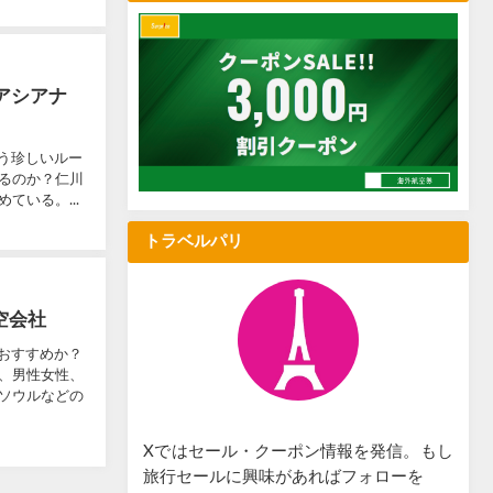
アシアナ
いう珍しいルー
るのか？仁川
いる。...
トラベルパリ
空会社
おすすめか？
、男性女性、
ソウルなどの
Xではセール・クーポン情報を発信。もし
旅行セールに興味があればフォローを