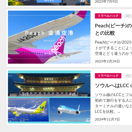
2025年7月9日
トラベルハック
LCC
Peach(ピー
との比較
Peach(ピーチ)が
トができることによ
空港とどう違うのか？
2025年2月24日
トラベルハック
LCC
ソウルへはLCC
ソウル線のLCCと
初めて旅行をする人
ターミナルの違いな
LCCを比較。...
2024年11月7日