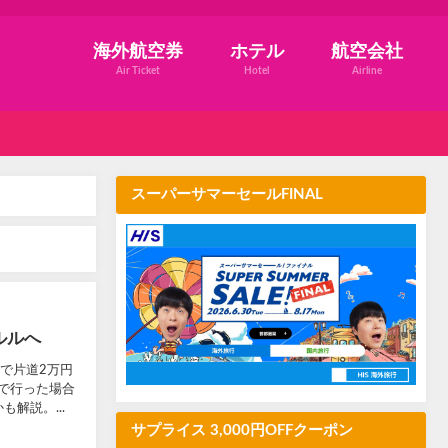
海外航空券
ホテル
航空会社
Air Ticket
Hotel
Airline
スーパーサマーセールFINAL
ルルへ
まで片道2万円
で行った場合
解説。...
サプライス 3,000円OFFクーポン