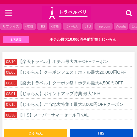
toggle
navigation
サプライス
-攻略
HIS
-攻略
じゃらん
JTB
Trip.com
Agoda
Exp
ホテル最大10,000円事前配布！じゃらん
8/7追加
【楽天トラベル】ホテル最大20%OFFクーポン
08/10
【じゃらん】クーポンフェス！ホテル最大20,000円OFF
08/05
【楽天トラベル】クーポン祭！ホテル最大4,500円OFF
08/03
【じゃらん】ポイントアップ特典 最大15%
08/01
【じゃらん】ご当地大特集！最大3,000円OFFクーポン
07/15
【HIS】スーパーサマーセールFINAL
06/30
【楽天トラベル】ホテル最大20%OFFクーポン
06/15
じゃらん
HIS
【じゃらん】ポイントアップ特典 最大15%
06/15