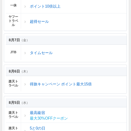
一休
ポイント10倍以上
ヤフー
トラベ
超得セール
ル
8月7日
（金）
JTB
タイムセール
8月6日
（木）
楽天ト
得旅キャンペーン ポイント最大15倍
ラベル
8月5日
（水）
最高級宿
楽天ト
ラベル
最大30%OFFクーポン
5と0の日
楽天ト