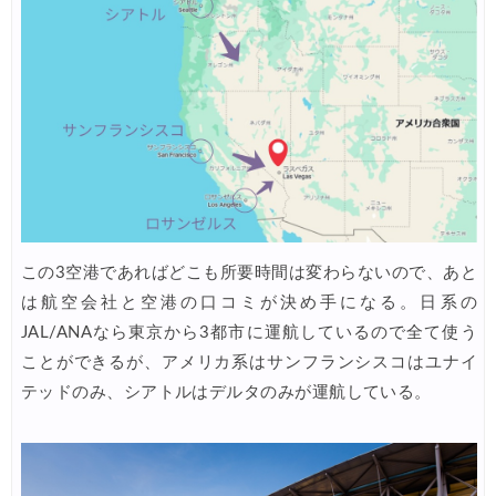
JTB) 海外ツアー(20代) 最大28,000円OFFクーポン
07/22
JTB) 海外ツアー(10代) 最大28,000円OFFクーポン
07/22
エアトリ) 航空券+ホテル 最大30,000円OFFクーポン
07/21
エアトリ) 海外航空券 最大10,000円OFFクーポン
07/21
Trip.com) ベトナム旅 最大50%OFFセール
07/20
楽天トラベル) 海外ツアー 最大30,000円OFFクーポン
07/20
この3空港であればどこも所要時間は変わらないので、あと
HIS) 海外旅行タイムセール(関西発)
07/17
は航空会社と空港の口コミが決め手になる。日系の
Trip.com) ホテル 1,500円OFFクーポン
07/16
JAL/ANAなら東京から3都市に運航しているので全て使う
ことができるが、アメリカ系はサンフランシスコはユナイ
テッドのみ、シアトルはデルタのみが運航している。