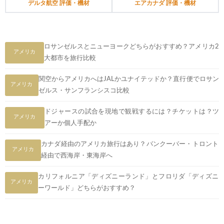
デルタ航空 評価・機材
エアカナダ 評価・機材
ロサンゼルスとニューヨークどちらがおすすめ？アメリカ2
アメリカ
大都市を旅行比較
関空からアメリカへはJALかユナイテッドか？直行便でロサン
アメリカ
ゼルス・サンフランシスコ比較
ドジャースの試合を現地で観戦するには？チケットは？ツ
アメリカ
アーか個人手配か
カナダ経由のアメリカ旅行はあり？バンクーバー・トロント
アメリカ
経由で西海岸・東海岸へ
カリフォルニア「ディズニーランド」とフロリダ「ディズニ
アメリカ
ーワールド」どちらがおすすめ？