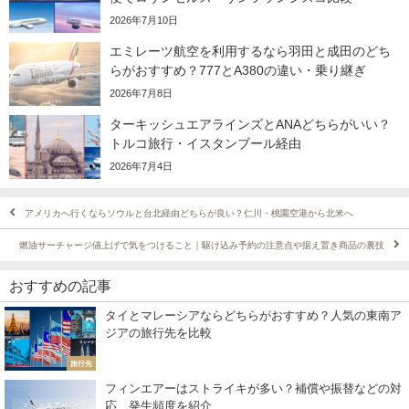
2026年7月10日
エミレーツ航空を利用するなら羽田と成田のどち
らがおすすめ？777とA380の違い・乗り継ぎ
2026年7月8日
ターキッシュエアラインズとANAどちらがいい？
トルコ旅行・イスタンブール経由
2026年7月4日
アメリカへ行くならソウルと台北経由どちらが良い？仁川・桃園空港から北米へ
燃油サーチャージ値上げで気をつけること｜駆け込み予約の注意点や据え置き商品の裏技
おすすめの記事
タイとマレーシアならどちらがおすすめ？人気の東南ア
ジアの旅行先を比較
旅行先
フィンエアーはストライキが多い？補償や振替などの対
応、発生頻度を紹介