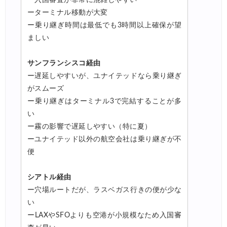
ーターミナル移動が大変
ー乗り継ぎ時間は最低でも3時間以上確保が望
ましい
サンフランシスコ経由
ー遅延しやすいが、ユナイテッドなら乗り継ぎ
がスムーズ
ー乗り継ぎはターミナル3で完結することが多
い
ー霧の影響で遅延しやすい（特に夏）
ーユナイテッド以外の航空会社は乗り継ぎが不
便
シアトル経由
ー穴場ルートだが、ラスベガス行きの便が少な
い
ーLAXやSFOよりも空港が小規模なため入国審