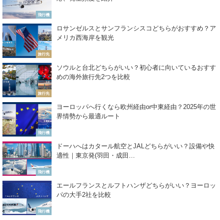
飛行機
ロサンゼルスとサンフランシスコどちらがおすすめ？ア
メリカ西海岸を観光
旅行先
ソウルと台北どちらがいい？初心者に向いているおすす
めの海外旅行先2つを比較
旅行先
ヨーロッパへ行くなら欧州経由or中東経由？2025年の世
界情勢から最適ルート
飛行機
ドーハへはカタール航空とJALどちらがいい？設備や快
適性｜東京発(羽田・成田…
飛行機
エールフランスとルフトハンザどちらがいい？ヨーロッ
パの大手2社を比較
飛行機