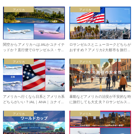
アメリカ
アメリカ
関空からアメリカへはJALかユナイテ
ロサンゼルスとニューヨークどちらが
ッドか？直行便でロサンゼルス・サン
おすすめ？アメリカ2大都市を旅行比
フランシスコ比較
較
アメリカ
アメリカ
アメリカへ行くなら日系とアメリカ系
暴動などアメリカの治安が不安的な時
どちらがいい？JAL｜ANA｜ユナイテ
に旅行しても大丈夫？ロサンゼルスの
ッド｜デルタ｜アメリカン
デモなど
アメリカ
アメリカ