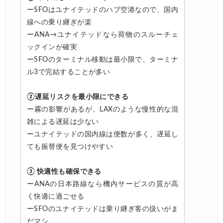
ーSFOはユナイテッドのハブ空港なので、国内
線への乗り継ぎが楽
ーANA→ユナイテッドなら荷物のスルーチェ
ックインが確実
ーSFOのターミナル移動は最小限で、ターミナ
ル3で完結することが多い
②遅延リスクを最小限にできる
ー霧の影響があるが、LAXのような慢性的な混
雑による遅延は少ない
ーユナイテッドの国内線は便数が多く、遅延し
ても振替便を見つけやすい
③ 快適性も確保できる
ーANAの日本路線なら機内サービスの質が高
く快適に過ごせる
ーSFOのユナイテッドは乗り継ぎ客の扱いがま
だマシ