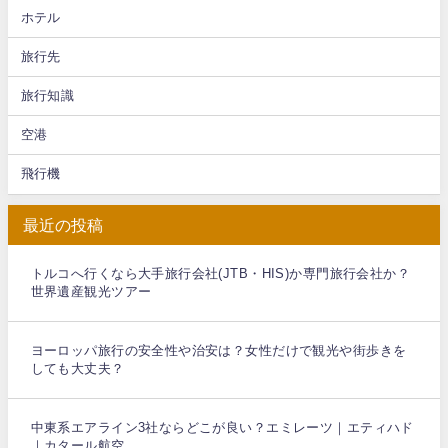
ホテル
旅行先
旅行知識
空港
飛行機
最近の投稿
トルコへ行くなら大手旅行会社(JTB・HIS)か専門旅行会社か？
世界遺産観光ツアー
ヨーロッパ旅行の安全性や治安は？女性だけで観光や街歩きを
しても大丈夫？
中東系エアライン3社ならどこが良い？エミレーツ｜エティハド
｜カタール航空