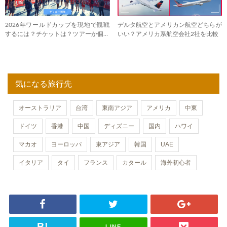
2026年ワールドカップを現地で観戦
デルタ航空とアメリカン航空どちらが
するには？チケットは？ツアーか個人
いい？アメリカ系航空会社2社を比較
手配か
気になる旅行先
オーストラリア
台湾
東南アジア
アメリカ
中東
ドイツ
香港
中国
ディズニー
国内
ハワイ
マカオ
ヨーロッパ
東アジア
韓国
UAE
イタリア
タイ
フランス
カタール
海外初心者
LINE