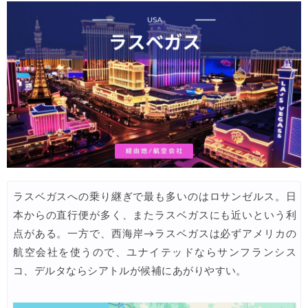
Trip.com) タイ旅行 最大50%OFFセール
07/27
Trip.com) ホテル 1,500円OFFクーポン
07/30
楽天トラベル) 海外ツアー 最大10,000円OFFクーポン
07/30
Trip.com) 航空券 1,500円OFFクーポン
07/30
Trip.com) NY/ロンドン/タイ ホテル 10%OFFクーポン
07/27
Trip.com) タイ航空券 10%OFFクーポン
07/27
楽天トラベル) 海外ツアー 最大30,000円OFFクーポン
07/25
ラスベガスへの乗り継ぎで最も多いのはロサンゼルス。日
Trip.com) 海外航空券(アジア) 6,900円~
07/25
本からの直行便が多く、またラスベガスにも近いという利
HIS) 海外航空券 3,000円OFFクーポン
07/24
点がある。一方で、西海岸→ラスベガスは必ずアメリカの
HIS) アイスランドツアー 最大30,000円OFFクーポン
航空会社を使うので、ユナイテッドならサンフランシス
07/24
コ、デルタならシアトルが候補にあがりやすい。
Trip.com) 海外航空券 最大2,500円OFFクーポン
07/23
Trip.com) 航空券＋ホテル 最大5,000円OFFクーポン
07/23