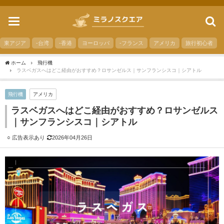
toggle
navigation
東アジア
-台湾
-香港
ヨーロッパ
-フランス
アメリカ
旅行初心者
ホーム
飛行機
ラスベガスへはどこ経由がおすすめ？ロサンゼルス｜サンフランシスコ｜シアトル
飛行機
アメリカ
ラスベガスへはどこ経由がおすすめ？ロサンゼルス
｜サンフランシスコ｜シアトル
2026年04月26日