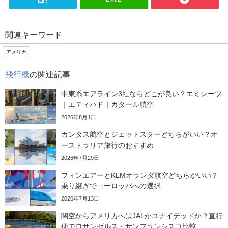
関連キーワード
アメリカ
飛行機
の関連記事
中東系エアライン3社ならどこが良い？エミレーツ
｜エティハド｜カタール航空
2026年8月1日
カンタス航空とジェットスターどちらがいい？オ
ーストラリア旅行のおすすめ
2026年7月29日
フィンエアーとKLMオランダ航空どちらがいい？
乗り継ぎでヨーロッパへの選択
2026年7月13日
関空からアメリカへはJALかユナイテッドか？直行
便でロサンゼルス・サンフランシスコ比較