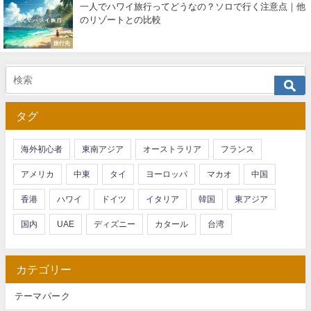
一人でハワイ旅行ってどうなの？ソロで行く注意点｜他
のリゾートとの比較
旅行先
タグ
海外初心者
東南アジア
オーストラリア
フランス
アメリカ
中東
タイ
ヨーロッパ
マカオ
中国
香港
ハワイ
ドイツ
イタリア
韓国
東アジア
国内
UAE
ディズニー
カタール
台湾
カテゴリー
テーマパーク