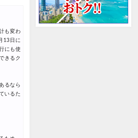
設計も変わ
月13日に
行にも使
できるク
あるなら
ているた