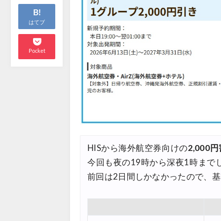
B!
はてブ
Pocket
HISから海外航空券向けの
2,00
今回も夜の19時から深夜1時ま
前回は2日間しかなかったので、