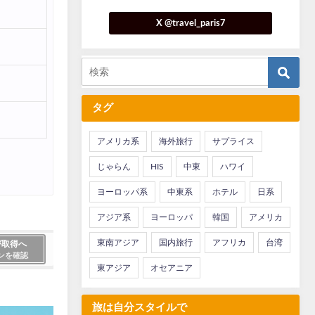
X @travel_paris7
タグ
アメリカ系
海外旅行
サプライス
じゃらん
HIS
中東
ハワイ
ヨーロッパ系
中東系
ホテル
日系
アジア系
ヨーロッパ
韓国
アメリカ
東南アジア
国内旅行
アフリカ
台湾
が取得へ
ンを確認
東アジア
オセアニア
旅は自分スタイルで