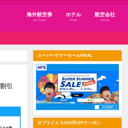
海外航空券
ホテル
航空会社
Air Ticket
Hotel
Airline
スーパーサマーセールFINAL
円割引
サプライス 3,000円OFFクーポン