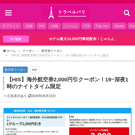
toggle
navigation
サプライス
-攻略
HIS
-攻略
じゃらん
JTB
Trip.com
Agoda
Exp
ホテル最大10,000円事前配布！じゃらん
8/7追加
ホーム
クーポン
航空券クーポン
【HIS】海外航空券2,000円引クーポン！19~深夜1時のナイトタイム限定
航空券クーポン
HIS
【HIS】海外航空券2,000円引クーポン！19~深夜1
時のナイトタイム限定
2026年05月22日