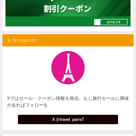
Trip.com) ホテル 最大3,000円OFFクーポン
07/07
Trip.com) 空港送迎 50%OFFクーポン
07/07
Trip.com) サマーメガSALE
07/07
トラベルパリ
Trip.com) 台湾旅 最大50%OFFセール
07/06
楽天トラベル) 海外ツアー 最大30,000円OFFクーポン
07/05
Trip.com) 海外航空券(セントレア発) 最大7,000円OFFクー
07/03
HIS) 超目玉ツアー(スーパーサマーセール)
07/03
HIS) 海外航空券 2,000円OFFクーポン
07/01
Xではセール・クーポン情報を発信。もし旅行セールに興味
JTB) エールフランス便(航空券+ホテル) 最大120,000円OFFク
07/01
があればフォローを
JTB) ルフトハンザドイツ航空便(航空券+ホテル) 最大120,000円OFF
07/01
X @travel_paris7
JTB) KLMオランダ航空便(航空券+ホテル) 最大120,000円OFF
07/01
JTB) オーストリア航空便(航空券+ホテル) 最大120,000円OFF
07/01