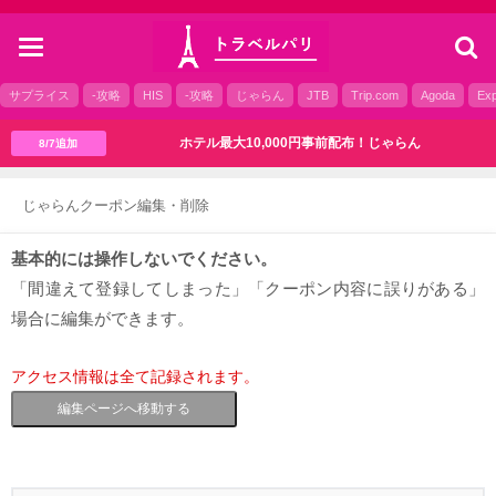
toggle
navigation
サプライス
-攻略
HIS
-攻略
じゃらん
JTB
Trip.com
Agoda
Exp
ホテル最大10,000円事前配布！じゃらん
8/7追加
じゃらんクーポン編集・削除
基本的には操作しないでください。
「間違えて登録してしまった」「クーポン内容に誤りがある」
場合に編集ができます。
アクセス情報は全て記録されます。
編集ページへ移動する