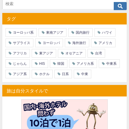
JTB) ユナイテッド航空便(航空券+ホテル) 最大40,000円OFFク
07/01
タグ
JTB) アメリカン航空便(航空券+ホテル) 最大40,000円OFFク
07/01
JTB) アラスカ航空便(航空券+ホテル) 最大40,000円OFFク
07/01
ヨーロッパ系
東南アジア
国内旅行
ハワイ
JTB) エアカナダ便(航空券+ホテル) 最大40,000円OFFクー
07/01
サプライス
ヨーロッパ
海外旅行
アメリカ
JTB) カンタス航空便(航空券+ホテル) 最大40,000円OFFク
07/01
アフリカ
東アジア
オセアニア
台湾
JTB) ニュージーランド航空便(航空券+ホテル) 最大40,000円OFFク
07/01
じゃらん
HIS
韓国
アメリカ系
中東系
JTB) チャイナエアライン便(航空券+ホテル) 最大28,000円OFFク
07/01
アジア系
ホテル
日系
中東
JTB) チャイナエアライン便(航空券) 最大20,000円OFFクー
07/01
旅は自分スタイルで
JTB) 大韓航空便(航空券+ホテル・ソウル行き) 最大28,000円OFFク
07/01
JTB) 大韓航空便(航空券・ソウル行き) 最大20,000円OFFク
07/01
Trip.com) 海外ホテル2%OFFクーポン TRIP1
07/01
Trip.com) 海外航空券1%OFFクーポン TRIP2
07/01