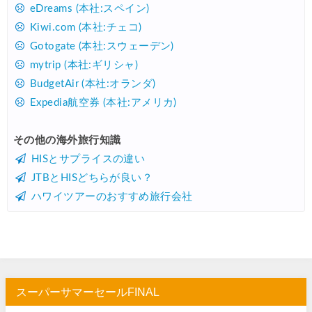
Trip.com) タイ航空券 10%OFFクーポン
07/27
eDreams (本社:スペイン)
Kiwi.com (本社:チェコ)
楽天トラベル) 海外ツアー 最大30,000円OFFクーポン
07/25
Gotogate (本社:スウェーデン)
Trip.com) 海外航空券(アジア) 6,900円~
07/25
mytrip (本社:ギリシャ)
HIS) 海外航空券 3,000円OFFクーポン
07/24
BudgetAir (本社:オランダ)
Expedia航空券 (本社:アメリカ)
HIS) アイスランドツアー 最大30,000円OFFクーポン
07/24
Trip.com) 海外航空券 最大2,500円OFFクーポン
07/23
その他の海外旅行知識
HISとサプライスの違い
Trip.com) 航空券＋ホテル 最大5,000円OFFクーポン
07/23
JTBとHISどちらが良い？
JTB) 海外ツアー(20代) 最大28,000円OFFクーポン
07/22
ハワイツアーのおすすめ旅行会社
JTB) 海外ツアー(10代) 最大28,000円OFFクーポン
07/22
エアトリ) 航空券+ホテル 最大30,000円OFFクーポン
07/21
エアトリ) 海外航空券 最大10,000円OFFクーポン
07/21
Trip.com) ベトナム旅 最大50%OFFセール
07/20
スーパーサマーセールFINAL