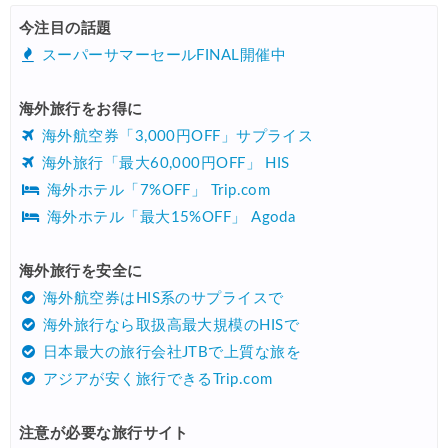
楽天トラベル) 海外ツアー 最大20,000円OFFクーポン
08/05
今注目の話題
HIS) 海外航空券タイムセール
08/04
スーパーサマーセールFINAL開催中
HIS) 航空券/航空券+ホテル 最大30,000円CB
08/04
海外旅行をお得に
Trip.com) 韓国旅 最大50%OFFセール
08/03
海外航空券「3,000円OFF」サプライス
Trip.com) 海外ホテル2%OFFクーポン TRIP1
08/01
海外旅行「最大60,000円OFF」 HIS
海外ホテル「7%OFF」 Trip.com
エアトリ) 海外航空券(60日前) 1,000円OFFクーポン
08/01
海外ホテル「最大15%OFF」 Agoda
Trip.com) 海外航空券1%OFFクーポン TRIP2
08/01
Trip.com) タイ旅行 最大50%OFFセール
海外旅行を安全に
07/27
海外航空券はHIS系のサプライスで
Trip.com) ホテル 1,500円OFFクーポン
07/30
海外旅行なら取扱高最大規模のHISで
楽天トラベル) 海外ツアー 最大10,000円OFFクーポン
07/30
日本最大の旅行会社JTBで上質な旅を
アジアが安く旅行できるTrip.com
Trip.com) 航空券 1,500円OFFクーポン
07/30
Trip.com) NY/ロンドン/タイ ホテル 10%OFFクーポン
07/27
注意が必要な旅行サイト