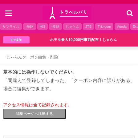
toggle
navigation
サプライス
-攻略
HIS
-攻略
じゃらん
JTB
Trip.com
Agoda
Exp
ホテル最大10,000円事前配布！じゃらん
8/7追加
じゃらんクーポン編集・削除
基本的には操作しないでください。
「間違えて登録してしまった」「クーポン内容に誤りがある」
場合に編集ができます。
アクセス情報は全て記録されます。
編集ページへ移動する