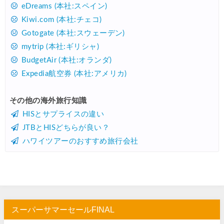
楽天トラベル) 海外ツアー 最大30,000円OFFクーポン
07/25
eDreams (本社:スペイン)
Kiwi.com (本社:チェコ)
Trip.com) 海外航空券(アジア) 6,900円~
07/25
Gotogate (本社:スウェーデン)
HIS) 海外航空券 3,000円OFFクーポン
07/24
mytrip (本社:ギリシャ)
HIS) アイスランドツアー 最大30,000円OFFクーポン
07/24
BudgetAir (本社:オランダ)
Expedia航空券 (本社:アメリカ)
Trip.com) 海外航空券 最大2,500円OFFクーポン
07/23
Trip.com) 航空券＋ホテル 最大5,000円OFFクーポン
07/23
その他の海外旅行知識
HISとサプライスの違い
JTB) 海外ツアー(20代) 最大28,000円OFFクーポン
07/22
JTBとHISどちらが良い？
JTB) 海外ツアー(10代) 最大28,000円OFFクーポン
07/22
ハワイツアーのおすすめ旅行会社
エアトリ) 航空券+ホテル 最大30,000円OFFクーポン
07/21
エアトリ) 海外航空券 最大10,000円OFFクーポン
07/21
Trip.com) ベトナム旅 最大50%OFFセール
07/20
楽天トラベル) 海外ツアー 最大30,000円OFFクーポン
07/20
スーパーサマーセールFINAL