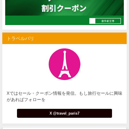
Trip.com) 空港送迎 50%OFFクーポン
07/07
Trip.com) サマーメガSALE
07/07
Trip.com) 台湾旅 最大50%OFFセール
07/06
トラベルパリ
楽天トラベル) 海外ツアー 最大30,000円OFFクーポン
07/05
Trip.com) 海外航空券(セントレア発) 最大7,000円OFFクー
07/03
HIS) 超目玉ツアー(スーパーサマーセール)
07/03
HIS) 海外航空券 2,000円OFFクーポン
07/01
JTB) エールフランス便(航空券+ホテル) 最大120,000円OFFク
07/01
Xではセール・クーポン情報を発信。もし旅行セールに興味
JTB) ルフトハンザドイツ航空便(航空券+ホテル) 最大120,000円OFF
07/01
があればフォローを
JTB) KLMオランダ航空便(航空券+ホテル) 最大120,000円OFF
07/01
X @travel_paris7
JTB) オーストリア航空便(航空券+ホテル) 最大120,000円OFF
07/01
JTB) ユナイテッド航空便(航空券+ホテル) 最大40,000円OFFク
07/01