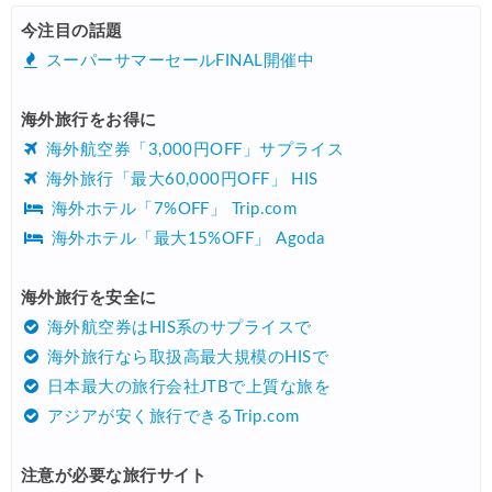
HIS) 海外航空券タイムセール
08/04
今注目の話題
HIS) 航空券/航空券+ホテル 最大30,000円CB
08/04
スーパーサマーセールFINAL開催中
Trip.com) 韓国旅 最大50%OFFセール
08/03
海外旅行をお得に
Trip.com) 海外ホテル2%OFFクーポン TRIP1
08/01
海外航空券「3,000円OFF」サプライス
エアトリ) 海外航空券(60日前) 1,000円OFFクーポン
08/01
海外旅行「最大60,000円OFF」 HIS
海外ホテル「7%OFF」 Trip.com
Trip.com) 海外航空券1%OFFクーポン TRIP2
08/01
海外ホテル「最大15%OFF」 Agoda
Trip.com) タイ旅行 最大50%OFFセール
07/27
Trip.com) ホテル 1,500円OFFクーポン
海外旅行を安全に
07/30
海外航空券はHIS系のサプライスで
楽天トラベル) 海外ツアー 最大10,000円OFFクーポン
07/30
海外旅行なら取扱高最大規模のHISで
Trip.com) 航空券 1,500円OFFクーポン
07/30
日本最大の旅行会社JTBで上質な旅を
アジアが安く旅行できるTrip.com
Trip.com) NY/ロンドン/タイ ホテル 10%OFFクーポン
07/27
Trip.com) タイ航空券 10%OFFクーポン
07/27
注意が必要な旅行サイト