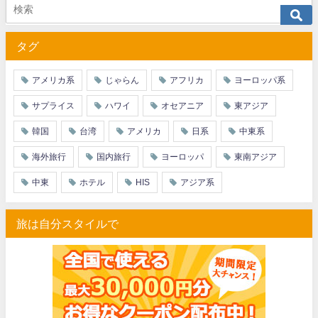
JTB) アメリカン航空便(航空券+ホテル) 最大40,000円OFFク
07/01
タグ
JTB) アラスカ航空便(航空券+ホテル) 最大40,000円OFFク
07/01
JTB) エアカナダ便(航空券+ホテル) 最大40,000円OFFクー
07/01
アメリカ系
じゃらん
アフリカ
ヨーロッパ系
JTB) カンタス航空便(航空券+ホテル) 最大40,000円OFFク
07/01
サプライス
ハワイ
オセアニア
東アジア
JTB) ニュージーランド航空便(航空券+ホテル) 最大40,000円OFFク
07/01
韓国
台湾
アメリカ
日系
中東系
JTB) チャイナエアライン便(航空券+ホテル) 最大28,000円OFFク
07/01
海外旅行
国内旅行
ヨーロッパ
東南アジア
JTB) チャイナエアライン便(航空券) 最大20,000円OFFクー
07/01
中東
ホテル
HIS
アジア系
JTB) 大韓航空便(航空券+ホテル・ソウル行き) 最大28,000円OFFク
07/01
旅は自分スタイルで
JTB) 大韓航空便(航空券・ソウル行き) 最大20,000円OFFク
07/01
Trip.com) 海外ホテル2%OFFクーポン TRIP1
07/01
Trip.com) 海外航空券1%OFFクーポン TRIP2
07/01
エアトリ) 海外航空券(60日前) 1,000円OFFクーポン
07/01