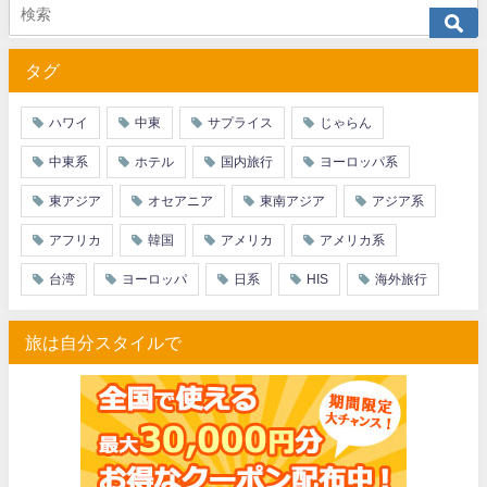
JTB) アメリカン航空便(航空券+ホテル) 最大40,000円OFFク
07/01
タグ
JTB) アラスカ航空便(航空券+ホテル) 最大40,000円OFFク
07/01
JTB) エアカナダ便(航空券+ホテル) 最大40,000円OFFクー
07/01
ハワイ
中東
サプライス
じゃらん
JTB) カンタス航空便(航空券+ホテル) 最大40,000円OFFク
07/01
中東系
ホテル
国内旅行
ヨーロッパ系
JTB) ニュージーランド航空便(航空券+ホテル) 最大40,000円OFFク
07/01
東アジア
オセアニア
東南アジア
アジア系
JTB) チャイナエアライン便(航空券+ホテル) 最大28,000円OFFク
07/01
アフリカ
韓国
アメリカ
アメリカ系
JTB) チャイナエアライン便(航空券) 最大20,000円OFFクー
07/01
台湾
ヨーロッパ
日系
HIS
海外旅行
JTB) 大韓航空便(航空券+ホテル・ソウル行き) 最大28,000円OFFク
07/01
旅は自分スタイルで
JTB) 大韓航空便(航空券・ソウル行き) 最大20,000円OFFク
07/01
Trip.com) 海外ホテル2%OFFクーポン TRIP1
07/01
Trip.com) 海外航空券1%OFFクーポン TRIP2
07/01
エアトリ) 海外航空券(60日前) 1,000円OFFクーポン
07/01