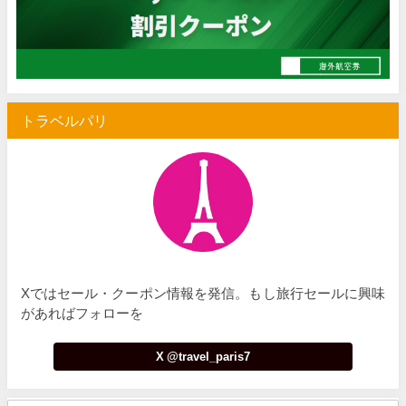
Trip.com) 空港送迎 50%OFFクーポン
07/07
Trip.com) サマーメガSALE
07/07
Trip.com) 台湾旅 最大50%OFFセール
07/06
トラベルパリ
楽天トラベル) 海外ツアー 最大30,000円OFFクーポン
07/05
Trip.com) 海外航空券(セントレア発) 最大7,000円OFFクー
07/03
HIS) 超目玉ツアー(スーパーサマーセール)
07/03
HIS) 海外航空券 2,000円OFFクーポン
07/01
JTB) エールフランス便(航空券+ホテル) 最大120,000円OFFク
07/01
Xではセール・クーポン情報を発信。もし旅行セールに興味
JTB) ルフトハンザドイツ航空便(航空券+ホテル) 最大120,000円OFF
07/01
があればフォローを
JTB) KLMオランダ航空便(航空券+ホテル) 最大120,000円OFF
07/01
X @travel_paris7
JTB) オーストリア航空便(航空券+ホテル) 最大120,000円OFF
07/01
JTB) ユナイテッド航空便(航空券+ホテル) 最大40,000円OFFク
07/01