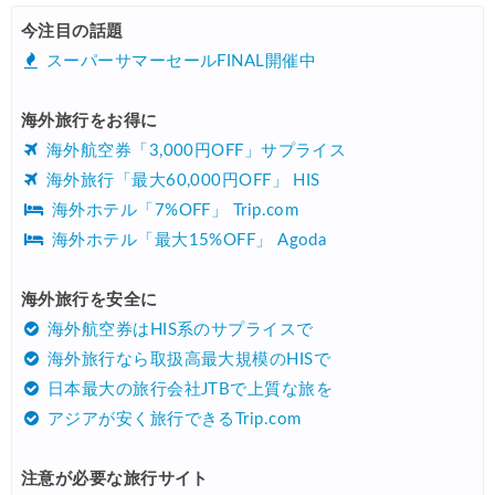
HIS) 海外航空券タイムセール
08/04
今注目の話題
HIS) 航空券/航空券+ホテル 最大30,000円CB
08/04
スーパーサマーセールFINAL開催中
Trip.com) 韓国旅 最大50%OFFセール
08/03
海外旅行をお得に
Trip.com) 海外ホテル2%OFFクーポン TRIP1
08/01
海外航空券「3,000円OFF」サプライス
エアトリ) 海外航空券(60日前) 1,000円OFFクーポン
08/01
海外旅行「最大60,000円OFF」 HIS
海外ホテル「7%OFF」 Trip.com
Trip.com) 海外航空券1%OFFクーポン TRIP2
08/01
海外ホテル「最大15%OFF」 Agoda
Trip.com) タイ旅行 最大50%OFFセール
07/27
Trip.com) ホテル 1,500円OFFクーポン
海外旅行を安全に
07/30
海外航空券はHIS系のサプライスで
楽天トラベル) 海外ツアー 最大10,000円OFFクーポン
07/30
海外旅行なら取扱高最大規模のHISで
Trip.com) 航空券 1,500円OFFクーポン
07/30
日本最大の旅行会社JTBで上質な旅を
アジアが安く旅行できるTrip.com
Trip.com) NY/ロンドン/タイ ホテル 10%OFFクーポン
07/27
Trip.com) タイ航空券 10%OFFクーポン
07/27
注意が必要な旅行サイト