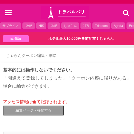
toggle
navigation
サプライス
-攻略
HIS
-攻略
じゃらん
JTB
Trip.com
Agoda
Exp
ホテル最大10,000円事前配布！じゃらん
8/7追加
じゃらんクーポン編集・削除
基本的には操作しないでください。
「間違えて登録してしまった」「クーポン内容に誤りがある」
場合に編集ができます。
アクセス情報は全て記録されます。
編集ページへ移動する