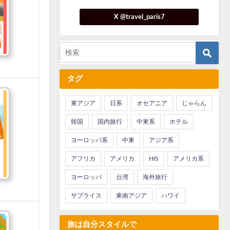
X @travel_paris7
タグ
東アジア
日系
オセアニア
じゃらん
韓国
国内旅行
中東系
ホテル
ヨーロッパ系
中東
アジア系
アフリカ
アメリカ
HIS
アメリカ系
ヨーロッパ
台湾
海外旅行
サプライス
東南アジア
ハワイ
旅は自分スタイルで