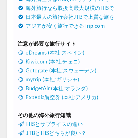
海外旅行なら取扱高最大規模のHISで
Trip.com) 航空券 1,500円OFFクーポン
07/30
日本最大の旅行会社JTBで上質な旅を
Trip.com) NY/ロンドン/タイ ホテル 10%OF
07/27
アジアが安く旅行できるTrip.com
Trip.com) タイ航空券 10%OFFクーポン
07/27
注意が必要な旅行サイト
楽天トラベル) 海外ツアー 最大30,000円OFF
07/25
eDreams (本社:スペイン)
Trip.com) 海外航空券(アジア) 6,900円~
07/25
Kiwi.com (本社:チェコ)
HIS) 海外航空券 3,000円OFFクーポン
Gotogate (本社:スウェーデン)
07/24
mytrip (本社:ギリシャ)
HIS) アイスランドツアー 最大30,000円OFF
07/24
BudgetAir (本社:オランダ)
Trip.com) 海外航空券 最大2,500円OFFクーポ
07/23
Expedia航空券 (本社:アメリカ)
Trip.com) 航空券＋ホテル 最大5,000円OFF
07/23
その他の海外旅行知識
JTB) 海外ツアー(20代) 最大28,000円OFFクー
07/22
HISとサプライスの違い
JTB) 海外ツアー(10代) 最大28,000円OFFクー
07/22
JTBとHISどちらが良い？