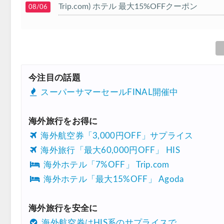
Trip.com) ホテル 最大15%OFFクーポン
08/06
Trip.com) 航空券 10%OFFクーポン
08/06
楽天トラベル) 海外ツアー 最大20,000円OFF
08/05
HIS) 海外航空券タイムセール
08/04
今注目の話題
HIS) 航空券/航空券+ホテル 最大30,000円CB
08/04
スーパーサマーセールFINAL開催中
Trip.com) 韓国旅 最大50%OFFセール
08/03
海外旅行をお得に
Trip.com) 海外ホテル2%OFFクーポン TRIP1
08/01
海外航空券「3,000円OFF」サプライス
エアトリ) 海外航空券(60日前) 1,000円OFFク
08/01
海外旅行「最大60,000円OFF」 HIS
Trip.com) 海外航空券1%OFFクーポン TRIP2
08/01
海外ホテル「7%OFF」 Trip.com
海外ホテル「最大15%OFF」 Agoda
Trip.com) タイ旅行 最大50%OFFセール
07/27
Trip.com) ホテル 1,500円OFFクーポン
07/30
海外旅行を安全に
楽天トラベル) 海外ツアー 最大10,000円OFF
07/30
海外航空券はHIS系のサプライスで