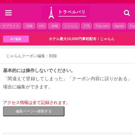
toggle
navigation
サプライス
-攻略
HIS
-攻略
じゃらん
JTB
Trip.com
Agoda
Exp
ホテル最大10,000円事前配布！じゃらん
8/7追加
じゃらんクーポン編集・削除
基本的には操作しないでください。
「間違えて登録してしまった」「クーポン内容に誤りがある」
場合に編集ができます。
アクセス情報は全て記録されます。
編集ページへ移動する