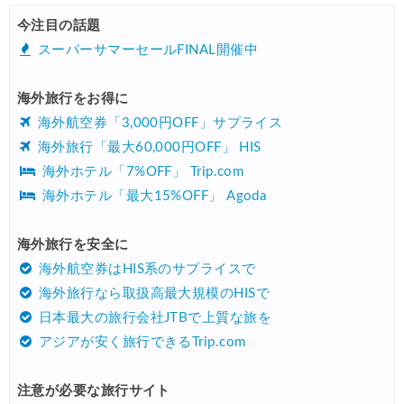
HIS) 海外航空券タイムセール
08/04
今注目の話題
HIS) 航空券/航空券+ホテル 最大30,000円CB
08/04
スーパーサマーセールFINAL開催中
Trip.com) 韓国旅 最大50%OFFセール
08/03
海外旅行をお得に
Trip.com) 海外ホテル2%OFFクーポン TRIP1
08/01
海外航空券「3,000円OFF」サプライス
エアトリ) 海外航空券(60日前) 1,000円OFFクーポン
08/01
海外旅行「最大60,000円OFF」 HIS
海外ホテル「7%OFF」 Trip.com
Trip.com) 海外航空券1%OFFクーポン TRIP2
08/01
海外ホテル「最大15%OFF」 Agoda
Trip.com) タイ旅行 最大50%OFFセール
07/27
Trip.com) ホテル 1,500円OFFクーポン
海外旅行を安全に
07/30
海外航空券はHIS系のサプライスで
楽天トラベル) 海外ツアー 最大10,000円OFFクーポン
07/30
海外旅行なら取扱高最大規模のHISで
Trip.com) 航空券 1,500円OFFクーポン
07/30
日本最大の旅行会社JTBで上質な旅を
アジアが安く旅行できるTrip.com
Trip.com) NY/ロンドン/タイ ホテル 10%OFFクーポン
07/27
Trip.com) タイ航空券 10%OFFクーポン
07/27
注意が必要な旅行サイト