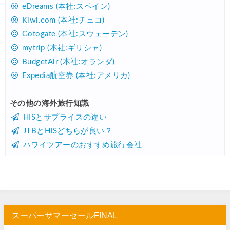
楽天トラベル) 海外ツアー 最大30,000円OFFクーポン
07/25
eDreams (本社:スペイン)
Kiwi.com (本社:チェコ)
Trip.com) 海外航空券(アジア) 6,900円~
07/25
Gotogate (本社:スウェーデン)
HIS) 海外航空券 3,000円OFFクーポン
07/24
mytrip (本社:ギリシャ)
HIS) アイスランドツアー 最大30,000円OFFクーポン
07/24
BudgetAir (本社:オランダ)
Expedia航空券 (本社:アメリカ)
Trip.com) 海外航空券 最大2,500円OFFクーポン
07/23
Trip.com) 航空券＋ホテル 最大5,000円OFFクーポン
07/23
その他の海外旅行知識
HISとサプライスの違い
JTB) 海外ツアー(20代) 最大28,000円OFFクーポン
07/22
JTBとHISどちらが良い？
JTB) 海外ツアー(10代) 最大28,000円OFFクーポン
07/22
ハワイツアーのおすすめ旅行会社
エアトリ) 航空券+ホテル 最大30,000円OFFクーポン
07/21
エアトリ) 海外航空券 最大10,000円OFFクーポン
07/21
Trip.com) ベトナム旅 最大50%OFFセール
07/20
楽天トラベル) 海外ツアー 最大30,000円OFFクーポン
07/20
スーパーサマーセールFINAL