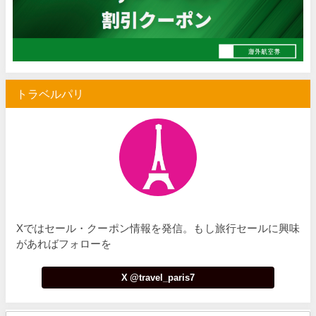
Trip.com) 空港送迎 50%OFFクーポン
07/07
Trip.com) サマーメガSALE
07/07
Trip.com) 台湾旅 最大50%OFFセール
07/06
トラベルパリ
楽天トラベル) 海外ツアー 最大30,000円OFFクーポン
07/05
Trip.com) 海外航空券(セントレア発) 最大7,000円OFFクー
07/03
HIS) 超目玉ツアー(スーパーサマーセール)
07/03
HIS) 海外航空券 2,000円OFFクーポン
07/01
JTB) エールフランス便(航空券+ホテル) 最大120,000円OFFク
07/01
Xではセール・クーポン情報を発信。もし旅行セールに興味
JTB) ルフトハンザドイツ航空便(航空券+ホテル) 最大120,000円OFF
07/01
があればフォローを
JTB) KLMオランダ航空便(航空券+ホテル) 最大120,000円OFF
07/01
X @travel_paris7
JTB) オーストリア航空便(航空券+ホテル) 最大120,000円OFF
07/01
JTB) ユナイテッド航空便(航空券+ホテル) 最大40,000円OFFク
07/01