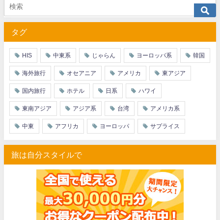
JTB) アメリカン航空便(航空券+ホテル) 最大40,000円OFFク
07/01
タグ
JTB) アラスカ航空便(航空券+ホテル) 最大40,000円OFFク
07/01
JTB) エアカナダ便(航空券+ホテル) 最大40,000円OFFクー
07/01
HIS
中東系
じゃらん
ヨーロッパ系
韓国
JTB) カンタス航空便(航空券+ホテル) 最大40,000円OFFク
07/01
海外旅行
オセアニア
アメリカ
東アジア
JTB) ニュージーランド航空便(航空券+ホテル) 最大40,000円OFFク
07/01
国内旅行
ホテル
日系
ハワイ
JTB) チャイナエアライン便(航空券+ホテル) 最大28,000円OFFク
07/01
東南アジア
アジア系
台湾
アメリカ系
JTB) チャイナエアライン便(航空券) 最大20,000円OFFクー
07/01
中東
アフリカ
ヨーロッパ
サプライス
JTB) 大韓航空便(航空券+ホテル・ソウル行き) 最大28,000円OFFク
07/01
旅は自分スタイルで
JTB) 大韓航空便(航空券・ソウル行き) 最大20,000円OFFク
07/01
Trip.com) 海外ホテル2%OFFクーポン TRIP1
07/01
Trip.com) 海外航空券1%OFFクーポン TRIP2
07/01
エアトリ) 海外航空券(60日前) 1,000円OFFクーポン
07/01