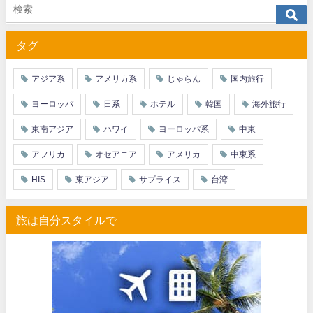
JTB) アメリカン航空便(航空券+ホテル) 最大40,000円OFFク
07/01
タグ
JTB) アラスカ航空便(航空券+ホテル) 最大40,000円OFFク
07/01
JTB) エアカナダ便(航空券+ホテル) 最大40,000円OFFクー
07/01
アジア系
アメリカ系
じゃらん
国内旅行
JTB) カンタス航空便(航空券+ホテル) 最大40,000円OFFク
07/01
ヨーロッパ
日系
ホテル
韓国
海外旅行
JTB) ニュージーランド航空便(航空券+ホテル) 最大40,000円OFFク
07/01
東南アジア
ハワイ
ヨーロッパ系
中東
JTB) チャイナエアライン便(航空券+ホテル) 最大28,000円OFFク
07/01
アフリカ
オセアニア
アメリカ
中東系
JTB) チャイナエアライン便(航空券) 最大20,000円OFFクー
07/01
HIS
東アジア
サプライス
台湾
JTB) 大韓航空便(航空券+ホテル・ソウル行き) 最大28,000円OFFク
07/01
旅は自分スタイルで
JTB) 大韓航空便(航空券・ソウル行き) 最大20,000円OFFク
07/01
Trip.com) 海外ホテル2%OFFクーポン TRIP1
07/01
Trip.com) 海外航空券1%OFFクーポン TRIP2
07/01
エアトリ) 海外航空券(60日前) 1,000円OFFクーポン
07/01