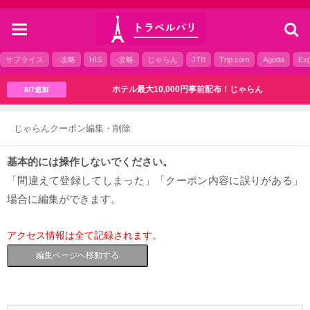
toggle
navigation
サプライス
-攻略
HIS
-攻略
じゃらん
JTB
Trip.com
Agoda
Exp
ホテル最大10,000円事前配布！じゃらん
8/7追加
じゃらんクーポン編集・削除
基本的には操作しないでください。
「間違えて登録してしまった」「クーポン内容に誤りがある」
場合に編集ができます。
アクセス情報は全て記録されます。
編集ページへ移動する