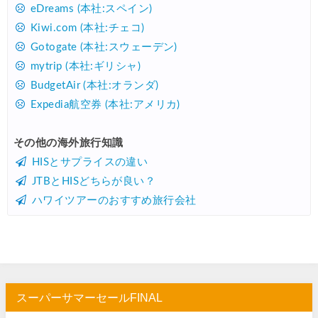
楽天トラベル) 海外ツアー 最大30,000円OFFクーポン
07/25
eDreams (本社:スペイン)
Kiwi.com (本社:チェコ)
Trip.com) 海外航空券(アジア) 6,900円~
07/25
Gotogate (本社:スウェーデン)
HIS) 海外航空券 3,000円OFFクーポン
07/24
mytrip (本社:ギリシャ)
HIS) アイスランドツアー 最大30,000円OFFクーポン
07/24
BudgetAir (本社:オランダ)
Expedia航空券 (本社:アメリカ)
Trip.com) 海外航空券 最大2,500円OFFクーポン
07/23
Trip.com) 航空券＋ホテル 最大5,000円OFFクーポン
07/23
その他の海外旅行知識
HISとサプライスの違い
JTB) 海外ツアー(20代) 最大28,000円OFFクーポン
07/22
JTBとHISどちらが良い？
JTB) 海外ツアー(10代) 最大28,000円OFFクーポン
07/22
ハワイツアーのおすすめ旅行会社
エアトリ) 航空券+ホテル 最大30,000円OFFクーポン
07/21
エアトリ) 海外航空券 最大10,000円OFFクーポン
07/21
Trip.com) ベトナム旅 最大50%OFFセール
07/20
楽天トラベル) 海外ツアー 最大30,000円OFFクーポン
07/20
スーパーサマーセールFINAL