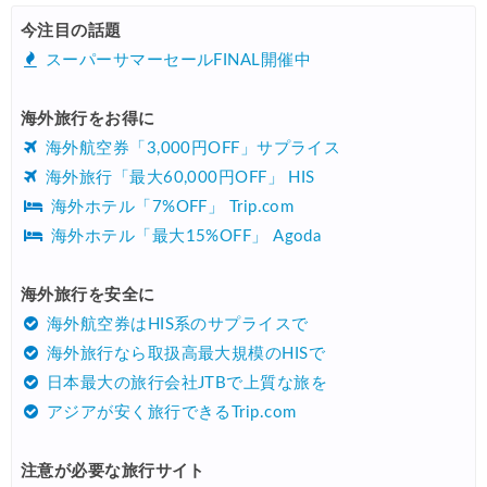
HIS) 海外航空券タイムセール
08/04
今注目の話題
HIS) 航空券/航空券+ホテル 最大30,000円CB
08/04
スーパーサマーセールFINAL開催中
Trip.com) 韓国旅 最大50%OFFセール
08/03
海外旅行をお得に
Trip.com) 海外ホテル2%OFFクーポン TRIP1
08/01
海外航空券「3,000円OFF」サプライス
エアトリ) 海外航空券(60日前) 1,000円OFFクーポン
08/01
海外旅行「最大60,000円OFF」 HIS
海外ホテル「7%OFF」 Trip.com
Trip.com) 海外航空券1%OFFクーポン TRIP2
08/01
海外ホテル「最大15%OFF」 Agoda
Trip.com) タイ旅行 最大50%OFFセール
07/27
Trip.com) ホテル 1,500円OFFクーポン
海外旅行を安全に
07/30
海外航空券はHIS系のサプライスで
楽天トラベル) 海外ツアー 最大10,000円OFFクーポン
07/30
海外旅行なら取扱高最大規模のHISで
Trip.com) 航空券 1,500円OFFクーポン
07/30
日本最大の旅行会社JTBで上質な旅を
アジアが安く旅行できるTrip.com
Trip.com) NY/ロンドン/タイ ホテル 10%OFFクーポン
07/27
Trip.com) タイ航空券 10%OFFクーポン
07/27
注意が必要な旅行サイト