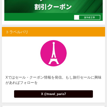
Trip.com) 空港送迎 50%OFFクーポン
07/07
Trip.com) サマーメガSALE
07/07
Trip.com) 台湾旅 最大50%OFFセール
07/06
トラベルパリ
楽天トラベル) 海外ツアー 最大30,000円OFFクーポン
07/05
Trip.com) 海外航空券(セントレア発) 最大7,000円OFFクー
07/03
HIS) 超目玉ツアー(スーパーサマーセール)
07/03
HIS) 海外航空券 2,000円OFFクーポン
07/01
JTB) エールフランス便(航空券+ホテル) 最大120,000円OFFク
07/01
Xではセール・クーポン情報を発信。もし旅行セールに興味
JTB) ルフトハンザドイツ航空便(航空券+ホテル) 最大120,000円OFF
07/01
があればフォローを
JTB) KLMオランダ航空便(航空券+ホテル) 最大120,000円OFF
07/01
X @travel_paris7
JTB) オーストリア航空便(航空券+ホテル) 最大120,000円OFF
07/01
JTB) ユナイテッド航空便(航空券+ホテル) 最大40,000円OFFク
07/01