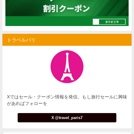
Trip.com) 空港送迎 50%OFFクーポン
07/07
Trip.com) サマーメガSALE
07/07
Trip.com) 台湾旅 最大50%OFFセール
07/06
トラベルパリ
楽天トラベル) 海外ツアー 最大30,000円OFFクーポン
07/05
Trip.com) 海外航空券(セントレア発) 最大7,000円OFFクー
07/03
HIS) 超目玉ツアー(スーパーサマーセール)
07/03
HIS) 海外航空券 2,000円OFFクーポン
07/01
JTB) エールフランス便(航空券+ホテル) 最大120,000円OFFク
07/01
Xではセール・クーポン情報を発信。もし旅行セールに興味
JTB) ルフトハンザドイツ航空便(航空券+ホテル) 最大120,000円OFF
07/01
があればフォローを
JTB) KLMオランダ航空便(航空券+ホテル) 最大120,000円OFF
07/01
X @travel_paris7
JTB) オーストリア航空便(航空券+ホテル) 最大120,000円OFF
07/01
JTB) ユナイテッド航空便(航空券+ホテル) 最大40,000円OFFク
07/01