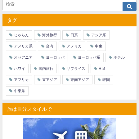
JTB) アメリカン航空便(航空券+ホテル) 最大40,000円OFFク
07/01
タグ
JTB) アラスカ航空便(航空券+ホテル) 最大40,000円OFFク
07/01
JTB) エアカナダ便(航空券+ホテル) 最大40,000円OFFクー
07/01
じゃらん
海外旅行
日系
アジア系
JTB) カンタス航空便(航空券+ホテル) 最大40,000円OFFク
07/01
アメリカ系
台湾
アメリカ
中東
JTB) ニュージーランド航空便(航空券+ホテル) 最大40,000円OFFク
07/01
オセアニア
ヨーロッパ
ヨーロッパ系
ホテル
JTB) チャイナエアライン便(航空券+ホテル) 最大28,000円OFFク
07/01
ハワイ
国内旅行
サプライス
HIS
JTB) チャイナエアライン便(航空券) 最大20,000円OFFクー
07/01
アフリカ
東アジア
東南アジア
韓国
JTB) 大韓航空便(航空券+ホテル・ソウル行き) 最大28,000円OFFク
07/01
中東系
JTB) 大韓航空便(航空券・ソウル行き) 最大20,000円OFFク
07/01
旅は自分スタイルで
Trip.com) 海外ホテル2%OFFクーポン TRIP1
07/01
Trip.com) 海外航空券1%OFFクーポン TRIP2
07/01
エアトリ) 海外航空券(60日前) 1,000円OFFクーポン
07/01