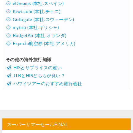
楽天トラベル) 海外ツアー 最大30,000円OFFクーポン
07/25
eDreams (本社:スペイン)
Kiwi.com (本社:チェコ)
Trip.com) 海外航空券(アジア) 6,900円~
07/25
Gotogate (本社:スウェーデン)
HIS) 海外航空券 3,000円OFFクーポン
07/24
mytrip (本社:ギリシャ)
HIS) アイスランドツアー 最大30,000円OFFクーポン
07/24
BudgetAir (本社:オランダ)
Expedia航空券 (本社:アメリカ)
Trip.com) 海外航空券 最大2,500円OFFクーポン
07/23
Trip.com) 航空券＋ホテル 最大5,000円OFFクーポン
07/23
その他の海外旅行知識
HISとサプライスの違い
JTB) 海外ツアー(20代) 最大28,000円OFFクーポン
07/22
JTBとHISどちらが良い？
JTB) 海外ツアー(10代) 最大28,000円OFFクーポン
07/22
ハワイツアーのおすすめ旅行会社
エアトリ) 航空券+ホテル 最大30,000円OFFクーポン
07/21
エアトリ) 海外航空券 最大10,000円OFFクーポン
07/21
Trip.com) ベトナム旅 最大50%OFFセール
07/20
楽天トラベル) 海外ツアー 最大30,000円OFFクーポン
07/20
スーパーサマーセールFINAL