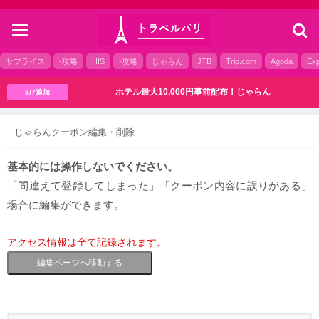
toggle
navigation
サプライス
-攻略
HIS
-攻略
じゃらん
JTB
Trip.com
Agoda
Exp
ホテル最大10,000円事前配布！じゃらん
8/7追加
じゃらんクーポン編集・削除
基本的には操作しないでください。
「間違えて登録してしまった」「クーポン内容に誤りがある」
場合に編集ができます。
アクセス情報は全て記録されます。
編集ページへ移動する