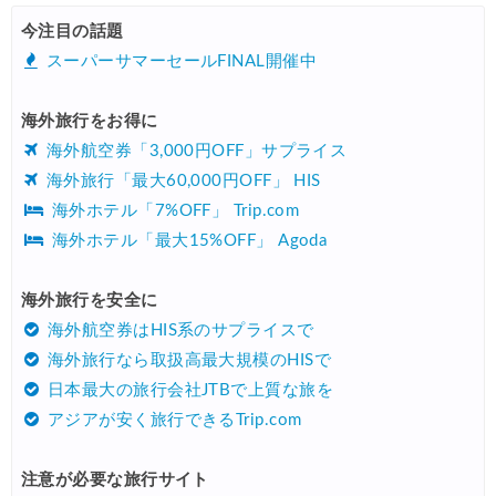
HIS) 海外航空券タイムセール
08/04
今注目の話題
HIS) 航空券/航空券+ホテル 最大30,000円CB
08/04
スーパーサマーセールFINAL開催中
Trip.com) 韓国旅 最大50%OFFセール
08/03
海外旅行をお得に
Trip.com) 海外ホテル2%OFFクーポン TRIP1
08/01
海外航空券「3,000円OFF」サプライス
エアトリ) 海外航空券(60日前) 1,000円OFFクーポン
08/01
海外旅行「最大60,000円OFF」 HIS
海外ホテル「7%OFF」 Trip.com
Trip.com) 海外航空券1%OFFクーポン TRIP2
08/01
海外ホテル「最大15%OFF」 Agoda
Trip.com) タイ旅行 最大50%OFFセール
07/27
Trip.com) ホテル 1,500円OFFクーポン
海外旅行を安全に
07/30
海外航空券はHIS系のサプライスで
楽天トラベル) 海外ツアー 最大10,000円OFFクーポン
07/30
海外旅行なら取扱高最大規模のHISで
Trip.com) 航空券 1,500円OFFクーポン
07/30
日本最大の旅行会社JTBで上質な旅を
アジアが安く旅行できるTrip.com
Trip.com) NY/ロンドン/タイ ホテル 10%OFFクーポン
07/27
Trip.com) タイ航空券 10%OFFクーポン
07/27
注意が必要な旅行サイト