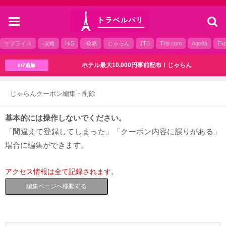
toggle
navigation
サプライス
-攻略
HIS
-攻略
じゃらん
JTB
Trip.com
Agoda
Exp
ホテル最大10,000円事前配布！じゃらん
8/7追加
じゃらんクーポン編集・削除
基本的には操作しないでください。
「間違えて登録してしまった」「クーポン内容に誤りがある」
場合に編集ができます。
アクセス情報は全て記録されます。
編集ページへ移動する