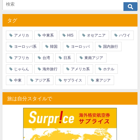
JTB) アラスカ航空便(航空券+ホテル) 最大40,000円OFFク
07/01
タグ
JTB) エアカナダ便(航空券+ホテル) 最大40,000円OFFクー
07/01
JTB) カンタス航空便(航空券+ホテル) 最大40,000円OFFク
07/01
アメリカ
中東系
HIS
オセアニア
ハワイ
JTB) ニュージーランド航空便(航空券+ホテル) 最大40,000円OFFク
07/01
ヨーロッパ系
韓国
ヨーロッパ
国内旅行
JTB) チャイナエアライン便(航空券+ホテル) 最大28,000円OFFク
07/01
アフリカ
台湾
日系
東南アジア
JTB) チャイナエアライン便(航空券) 最大20,000円OFFクー
07/01
じゃらん
海外旅行
アメリカ系
ホテル
JTB) 大韓航空便(航空券+ホテル・ソウル行き) 最大28,000円OFFク
07/01
中東
アジア系
サプライス
東アジア
JTB) 大韓航空便(航空券・ソウル行き) 最大20,000円OFFク
07/01
旅は自分スタイルで
Trip.com) 海外ホテル2%OFFクーポン TRIP1
07/01
Trip.com) 海外航空券1%OFFクーポン TRIP2
07/01
エアトリ) 海外航空券(60日前) 1,000円OFFクーポン
07/01
HIS) スーパーサマーセールFINAL
06/30