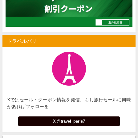
Trip.com) サマーメガSALE
07/07
Trip.com) 台湾旅 最大50%OFFセール
07/06
楽天トラベル) 海外ツアー 最大30,000円OFFクーポン
07/05
トラベルパリ
Trip.com) 海外航空券(セントレア発) 最大7,000円OFFクー
07/03
HIS) 超目玉ツアー(スーパーサマーセール)
07/03
HIS) 海外航空券 2,000円OFFクーポン
07/01
JTB) エールフランス便(航空券+ホテル) 最大120,000円OFFク
07/01
JTB) ルフトハンザドイツ航空便(航空券+ホテル) 最大120,000円OFF
07/01
Xではセール・クーポン情報を発信。もし旅行セールに興味
JTB) KLMオランダ航空便(航空券+ホテル) 最大120,000円OFF
07/01
があればフォローを
JTB) オーストリア航空便(航空券+ホテル) 最大120,000円OFF
07/01
X @travel_paris7
JTB) ユナイテッド航空便(航空券+ホテル) 最大40,000円OFFク
07/01
JTB) アメリカン航空便(航空券+ホテル) 最大40,000円OFFク
07/01