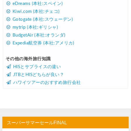
Trip.com) 海外航空券(アジア) 6,900円~
07/25
eDreams (本社:スペイン)
Kiwi.com (本社:チェコ)
HIS) 海外航空券 3,000円OFFクーポン
07/24
Gotogate (本社:スウェーデン)
HIS) アイスランドツアー 最大30,000円OFFクーポン
07/24
mytrip (本社:ギリシャ)
Trip.com) 海外航空券 最大2,500円OFFクーポン
07/23
BudgetAir (本社:オランダ)
Expedia航空券 (本社:アメリカ)
Trip.com) 航空券＋ホテル 最大5,000円OFFクーポン
07/23
JTB) 海外ツアー(20代) 最大28,000円OFFクーポン
07/22
その他の海外旅行知識
HISとサプライスの違い
JTB) 海外ツアー(10代) 最大28,000円OFFクーポン
07/22
JTBとHISどちらが良い？
エアトリ) 航空券+ホテル 最大30,000円OFFクーポン
07/21
ハワイツアーのおすすめ旅行会社
エアトリ) 海外航空券 最大10,000円OFFクーポン
07/21
Trip.com) ベトナム旅 最大50%OFFセール
07/20
楽天トラベル) 海外ツアー 最大30,000円OFFクーポン
07/20
HIS) 海外旅行タイムセール(関西発)
07/17
スーパーサマーセールFINAL