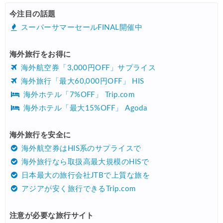
HIS) 航空券/航空券+ホテル 最大30,000円CB
08/04
今注目の話題
Trip.com) 韓国旅 最大50%OFFセール
08/03
スーパーサマーセールFINAL開催中
Trip.com) 海外ホテル2%OFFクーポン TRIP1
08/01
海外旅行をお得に
エアトリ) 海外航空券(60日前) 1,000円OFFクーポン
08/01
海外航空券「3,000円OFF」サプライス
Trip.com) 海外航空券1%OFFクーポン TRIP2
08/01
海外旅行「最大60,000円OFF」 HIS
海外ホテル「7%OFF」 Trip.com
Trip.com) タイ旅行 最大50%OFFセール
07/27
海外ホテル「最大15%OFF」 Agoda
Trip.com) ホテル 1,500円OFFクーポン
07/30
楽天トラベル) 海外ツアー 最大10,000円OFFクーポン
海外旅行を安全に
07/30
海外航空券はHIS系のサプライスで
Trip.com) 航空券 1,500円OFFクーポン
07/30
海外旅行なら取扱高最大規模のHISで
Trip.com) NY/ロンドン/タイ ホテル 10%OFFクーポン
07/27
日本最大の旅行会社JTBで上質な旅を
アジアが安く旅行できるTrip.com
Trip.com) タイ航空券 10%OFFクーポン
07/27
楽天トラベル) 海外ツアー 最大30,000円OFFクーポン
07/25
注意が必要な旅行サイト