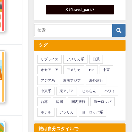
X @travel_paris7
タグ
サプライス
アメリカ系
日系
オセアニア
アメリカ
HIS
中東
アジア系
東南アジア
海外旅行
中東系
東アジア
じゃらん
ハワイ
台湾
韓国
国内旅行
ヨーロッパ
ホテル
アフリカ
ヨーロッパ系
旅は自分スタイルで