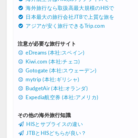
海外旅行なら取扱高最大規模のHISで
Trip.com) 航空券 1,500円OFFクーポン
07/30
日本最大の旅行会社JTBで上質な旅を
Trip.com) NY/ロンドン/タイ ホテル 10%OF
07/27
アジアが安く旅行できるTrip.com
Trip.com) タイ航空券 10%OFFクーポン
07/27
注意が必要な旅行サイト
楽天トラベル) 海外ツアー 最大30,000円OFF
07/25
eDreams (本社:スペイン)
Trip.com) 海外航空券(アジア) 6,900円~
07/25
Kiwi.com (本社:チェコ)
HIS) 海外航空券 3,000円OFFクーポン
Gotogate (本社:スウェーデン)
07/24
mytrip (本社:ギリシャ)
HIS) アイスランドツアー 最大30,000円OFF
07/24
BudgetAir (本社:オランダ)
Trip.com) 海外航空券 最大2,500円OFFクーポ
07/23
Expedia航空券 (本社:アメリカ)
Trip.com) 航空券＋ホテル 最大5,000円OFF
07/23
その他の海外旅行知識
JTB) 海外ツアー(20代) 最大28,000円OFFクー
07/22
HISとサプライスの違い
JTB) 海外ツアー(10代) 最大28,000円OFFクー
07/22
JTBとHISどちらが良い？