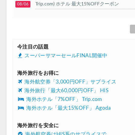
Trip.com) ホテル 最大15%OFFクーポン
08/06
Trip.com) 航空券 10%OFFクーポン
08/06
楽天トラベル) 海外ツアー 最大20,000円OFF
08/05
HIS) 海外航空券タイムセール
08/04
今注目の話題
HIS) 航空券/航空券+ホテル 最大30,000円CB
08/04
スーパーサマーセールFINAL開催中
Trip.com) 韓国旅 最大50%OFFセール
08/03
海外旅行をお得に
Trip.com) 海外ホテル2%OFFクーポン TRIP1
08/01
海外航空券「3,000円OFF」サプライス
エアトリ) 海外航空券(60日前) 1,000円OFFク
08/01
海外旅行「最大60,000円OFF」 HIS
Trip.com) 海外航空券1%OFFクーポン TRIP2
08/01
海外ホテル「7%OFF」 Trip.com
海外ホテル「最大15%OFF」 Agoda
Trip.com) タイ旅行 最大50%OFFセール
07/27
Trip.com) ホテル 1,500円OFFクーポン
07/30
海外旅行を安全に
楽天トラベル) 海外ツアー 最大10,000円OFF
07/30
海外航空券はHIS系のサプライスで