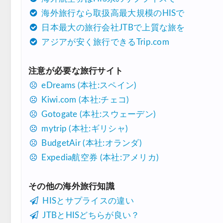
海外旅行なら取扱高最大規模のHISで
Trip.com) タイ航空券 10%OFFクーポン
07/27
日本最大の旅行会社JTBで上質な旅を
楽天トラベル) 海外ツアー 最大30,000円OFF
07/25
アジアが安く旅行できるTrip.com
Trip.com) 海外航空券(アジア) 6,900円~
07/25
注意が必要な旅行サイト
HIS) 海外航空券 3,000円OFFクーポン
07/24
eDreams (本社:スペイン)
HIS) アイスランドツアー 最大30,000円OFF
07/24
Kiwi.com (本社:チェコ)
Trip.com) 海外航空券 最大2,500円OFFクーポ
Gotogate (本社:スウェーデン)
07/23
mytrip (本社:ギリシャ)
Trip.com) 航空券＋ホテル 最大5,000円OFF
07/23
BudgetAir (本社:オランダ)
JTB) 海外ツアー(20代) 最大28,000円OFFクー
07/22
Expedia航空券 (本社:アメリカ)
JTB) 海外ツアー(10代) 最大28,000円OFFクー
07/22
その他の海外旅行知識
エアトリ) 航空券+ホテル 最大30,000円OFF
07/21
HISとサプライスの違い
エアトリ) 海外航空券 最大10,000円OFFクー
07/21
JTBとHISどちらが良い？