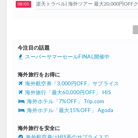
楽天トラベル) 海外ツアー 最大20,000円OFF
08/05
HIS) 海外航空券タイムセール
08/04
HIS) 航空券/航空券+ホテル 最大30,000円CB
08/04
Trip.com) 韓国旅 最大50%OFFセール
08/03
今注目の話題
Trip.com) 海外ホテル2%OFFクーポン TRIP1
08/01
スーパーサマーセールFINAL開催中
エアトリ) 海外航空券(60日前) 1,000円OFFク
08/01
海外旅行をお得に
Trip.com) 海外航空券1%OFFクーポン TRIP2
08/01
海外航空券「3,000円OFF」サプライス
Trip.com) タイ旅行 最大50%OFFセール
07/27
海外旅行「最大60,000円OFF」 HIS
Trip.com) ホテル 1,500円OFFクーポン
07/30
海外ホテル「7%OFF」 Trip.com
海外ホテル「最大15%OFF」 Agoda
楽天トラベル) 海外ツアー 最大10,000円OFF
07/30
Trip.com) 航空券 1,500円OFFクーポン
07/30
海外旅行を安全に
Trip.com) NY/ロンドン/タイ ホテル 10%OF
07/27
海外航空券はHIS系のサプライスで