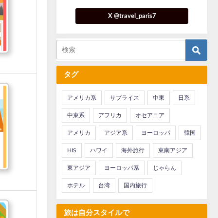
X @travel_paris7
タグ
アメリカ系
サプライス
中東
日系
中東系
アフリカ
オセアニア
アメリカ
アジア系
ヨーロッパ
韓国
HIS
ハワイ
海外旅行
東南アジア
東アジア
ヨーロッパ系
じゃらん
ホテル
台湾
国内旅行
旅は自分スタイルで