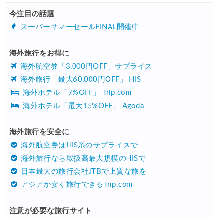
エアトリ) 海外航空券(60日前) 1,000円OFFクーポン
08/01
今注目の話題
Trip.com) 海外航空券1%OFFクーポン TRIP2
08/01
スーパーサマーセールFINAL開催中
Trip.com) タイ旅行 最大50%OFFセール
07/27
海外旅行をお得に
Trip.com) ホテル 1,500円OFFクーポン
07/30
海外航空券「3,000円OFF」サプライス
楽天トラベル) 海外ツアー 最大10,000円OFFクーポン
07/30
海外旅行「最大60,000円OFF」 HIS
海外ホテル「7%OFF」 Trip.com
Trip.com) 航空券 1,500円OFFクーポン
07/30
海外ホテル「最大15%OFF」 Agoda
Trip.com) NY/ロンドン/タイ ホテル 10%OFFクーポン
07/27
Trip.com) タイ航空券 10%OFFクーポン
海外旅行を安全に
07/27
海外航空券はHIS系のサプライスで
楽天トラベル) 海外ツアー 最大30,000円OFFクーポン
07/25
海外旅行なら取扱高最大規模のHISで
Trip.com) 海外航空券(アジア) 6,900円~
07/25
日本最大の旅行会社JTBで上質な旅を
アジアが安く旅行できるTrip.com
HIS) 海外航空券 3,000円OFFクーポン
07/24
HIS) アイスランドツアー 最大30,000円OFFクーポン
07/24
注意が必要な旅行サイト