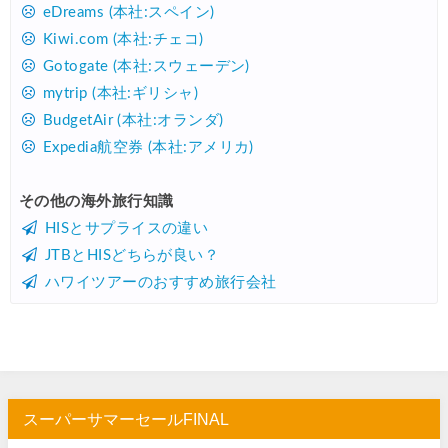
Trip.com) 海外航空券 最大2,500円OFFクーポン
07/23
eDreams (本社:スペイン)
Kiwi.com (本社:チェコ)
Trip.com) 航空券＋ホテル 最大5,000円OFFクーポン
07/23
Gotogate (本社:スウェーデン)
JTB) 海外ツアー(20代) 最大28,000円OFFクーポン
07/22
mytrip (本社:ギリシャ)
JTB) 海外ツアー(10代) 最大28,000円OFFクーポン
07/22
BudgetAir (本社:オランダ)
Expedia航空券 (本社:アメリカ)
エアトリ) 航空券+ホテル 最大30,000円OFFクーポン
07/21
エアトリ) 海外航空券 最大10,000円OFFクーポン
07/21
その他の海外旅行知識
HISとサプライスの違い
Trip.com) ベトナム旅 最大50%OFFセール
07/20
JTBとHISどちらが良い？
楽天トラベル) 海外ツアー 最大30,000円OFFクーポン
07/20
ハワイツアーのおすすめ旅行会社
HIS) 海外旅行タイムセール(関西発)
07/17
Trip.com) ホテル 1,500円OFFクーポン
07/16
Trip.com) 航空券 1,500円OFFクーポン
07/16
楽天トラベル) 海外ツアー 最大30,000円OFFクーポン
07/15
スーパーサマーセールFINAL