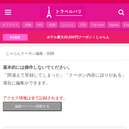
toggle
navigation
サプライス
-攻略
HIS
-攻略
じゃらん
JTB
Trip.com
Agoda
Exp
ホテル最大20,000円クーポン！じゃらん
8/5追加
じゃらんクーポン編集・削除
基本的には操作しないでください。
「間違えて登録してしまった」「クーポン内容に誤りがある」
場合に編集ができます。
アクセス情報は全て記録されます。
編集ページへ移動する