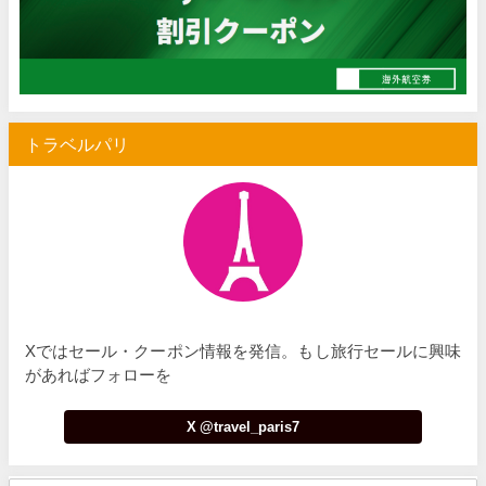
Trip.com) 海外航空券(セントレア発) 最大7,000円OFFクー
07/03
HIS) 超目玉ツアー(スーパーサマーセール)
07/03
HIS) 海外航空券 2,000円OFFクーポン
07/01
トラベルパリ
JTB) エールフランス便(航空券+ホテル) 最大120,000円OFFク
07/01
JTB) ルフトハンザドイツ航空便(航空券+ホテル) 最大120,000円OFF
07/01
JTB) KLMオランダ航空便(航空券+ホテル) 最大120,000円OFF
07/01
JTB) オーストリア航空便(航空券+ホテル) 最大120,000円OFF
07/01
JTB) ユナイテッド航空便(航空券+ホテル) 最大40,000円OFFク
07/01
Xではセール・クーポン情報を発信。もし旅行セールに興味
JTB) アメリカン航空便(航空券+ホテル) 最大40,000円OFFク
07/01
があればフォローを
JTB) アラスカ航空便(航空券+ホテル) 最大40,000円OFFク
07/01
X @travel_paris7
JTB) エアカナダ便(航空券+ホテル) 最大40,000円OFFクー
07/01
JTB) カンタス航空便(航空券+ホテル) 最大40,000円OFFク
07/01