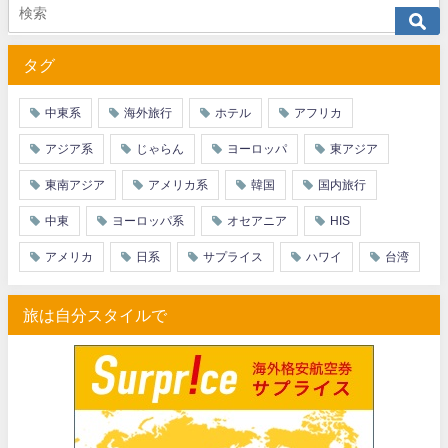
JTB) ニュージーランド航空便(航空券+ホテル) 最大40,000円OFFク
07/01
タグ
JTB) チャイナエアライン便(航空券+ホテル) 最大28,000円OFFク
07/01
JTB) チャイナエアライン便(航空券) 最大20,000円OFFクー
07/01
中東系
海外旅行
ホテル
アフリカ
JTB) 大韓航空便(航空券+ホテル・ソウル行き) 最大28,000円OFFク
07/01
アジア系
じゃらん
ヨーロッパ
東アジア
JTB) 大韓航空便(航空券・ソウル行き) 最大20,000円OFFク
07/01
東南アジア
アメリカ系
韓国
国内旅行
Trip.com) 海外ホテル2%OFFクーポン TRIP1
07/01
中東
ヨーロッパ系
オセアニア
HIS
Trip.com) 海外航空券1%OFFクーポン TRIP2
07/01
アメリカ
日系
サプライス
ハワイ
台湾
エアトリ) 海外航空券(60日前) 1,000円OFFクーポン
07/01
旅は自分スタイルで
HIS) スーパーサマーセールFINAL
06/30
楽天トラベル) 海外ツアー(サマーSALE) 最大50,000円OFFク
06/30
楽天トラベル) 海外ツアー 最大30,000円OFFクーポン
06/30
Trip.com) 海外航空券(香港) 最大5,000円OFFクーポン
06/29