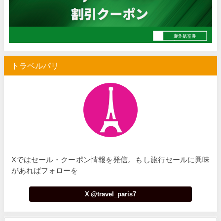
Trip.com) 海外航空券(セントレア発) 最大7,000円OFFクー
07/03
HIS) 超目玉ツアー(スーパーサマーセール)
07/03
HIS) 海外航空券 2,000円OFFクーポン
07/01
トラベルパリ
JTB) エールフランス便(航空券+ホテル) 最大120,000円OFFク
07/01
JTB) ルフトハンザドイツ航空便(航空券+ホテル) 最大120,000円OFF
07/01
JTB) KLMオランダ航空便(航空券+ホテル) 最大120,000円OFF
07/01
JTB) オーストリア航空便(航空券+ホテル) 最大120,000円OFF
07/01
JTB) ユナイテッド航空便(航空券+ホテル) 最大40,000円OFFク
07/01
Xではセール・クーポン情報を発信。もし旅行セールに興味
JTB) アメリカン航空便(航空券+ホテル) 最大40,000円OFFク
07/01
があればフォローを
JTB) アラスカ航空便(航空券+ホテル) 最大40,000円OFFク
07/01
X @travel_paris7
JTB) エアカナダ便(航空券+ホテル) 最大40,000円OFFクー
07/01
JTB) カンタス航空便(航空券+ホテル) 最大40,000円OFFク
07/01