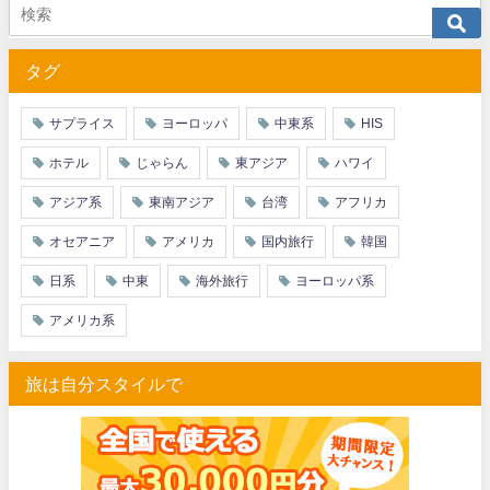
JTB) ニュージーランド航空便(航空券+ホテル) 最大40,000円OFFク
07/01
タグ
JTB) チャイナエアライン便(航空券+ホテル) 最大28,000円OFFク
07/01
JTB) チャイナエアライン便(航空券) 最大20,000円OFFクー
07/01
サプライス
ヨーロッパ
中東系
HIS
JTB) 大韓航空便(航空券+ホテル・ソウル行き) 最大28,000円OFFク
07/01
ホテル
じゃらん
東アジア
ハワイ
JTB) 大韓航空便(航空券・ソウル行き) 最大20,000円OFFク
07/01
アジア系
東南アジア
台湾
アフリカ
Trip.com) 海外ホテル2%OFFクーポン TRIP1
07/01
オセアニア
アメリカ
国内旅行
韓国
Trip.com) 海外航空券1%OFFクーポン TRIP2
07/01
日系
中東
海外旅行
ヨーロッパ系
エアトリ) 海外航空券(60日前) 1,000円OFFクーポン
07/01
アメリカ系
HIS) スーパーサマーセールFINAL
06/30
旅は自分スタイルで
楽天トラベル) 海外ツアー(サマーSALE) 最大50,000円OFFク
06/30
楽天トラベル) 海外ツアー 最大30,000円OFFクーポン
06/30
Trip.com) 海外航空券(香港) 最大5,000円OFFクーポン
06/29