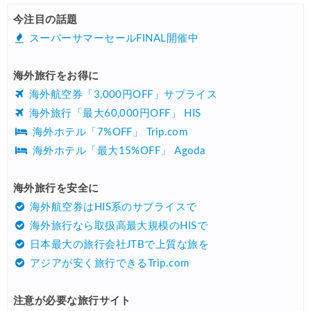
エアトリ) 海外航空券(60日前) 1,000円OFFクーポン
08/01
今注目の話題
Trip.com) 海外航空券1%OFFクーポン TRIP2
08/01
スーパーサマーセールFINAL開催中
Trip.com) タイ旅行 最大50%OFFセール
07/27
海外旅行をお得に
Trip.com) ホテル 1,500円OFFクーポン
07/30
海外航空券「3,000円OFF」サプライス
楽天トラベル) 海外ツアー 最大10,000円OFFクーポン
07/30
海外旅行「最大60,000円OFF」 HIS
海外ホテル「7%OFF」 Trip.com
Trip.com) 航空券 1,500円OFFクーポン
07/30
海外ホテル「最大15%OFF」 Agoda
Trip.com) NY/ロンドン/タイ ホテル 10%OFFクーポン
07/27
Trip.com) タイ航空券 10%OFFクーポン
海外旅行を安全に
07/27
海外航空券はHIS系のサプライスで
楽天トラベル) 海外ツアー 最大30,000円OFFクーポン
07/25
海外旅行なら取扱高最大規模のHISで
Trip.com) 海外航空券(アジア) 6,900円~
07/25
日本最大の旅行会社JTBで上質な旅を
アジアが安く旅行できるTrip.com
HIS) 海外航空券 3,000円OFFクーポン
07/24
HIS) アイスランドツアー 最大30,000円OFFクーポン
07/24
注意が必要な旅行サイト