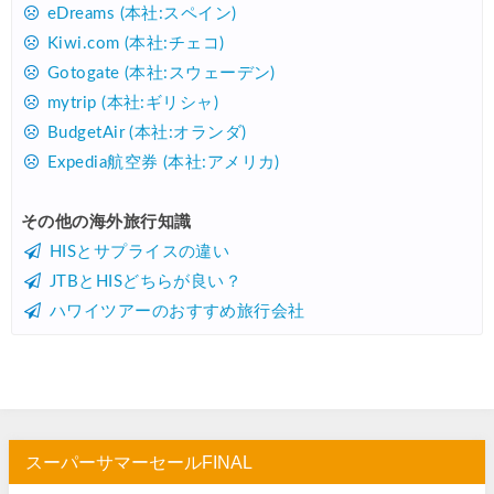
Trip.com) 海外航空券 最大2,500円OFFクーポン
07/23
eDreams (本社:スペイン)
Kiwi.com (本社:チェコ)
Trip.com) 航空券＋ホテル 最大5,000円OFFクーポン
07/23
Gotogate (本社:スウェーデン)
JTB) 海外ツアー(20代) 最大28,000円OFFクーポン
07/22
mytrip (本社:ギリシャ)
JTB) 海外ツアー(10代) 最大28,000円OFFクーポン
07/22
BudgetAir (本社:オランダ)
Expedia航空券 (本社:アメリカ)
エアトリ) 航空券+ホテル 最大30,000円OFFクーポン
07/21
エアトリ) 海外航空券 最大10,000円OFFクーポン
07/21
その他の海外旅行知識
HISとサプライスの違い
Trip.com) ベトナム旅 最大50%OFFセール
07/20
JTBとHISどちらが良い？
楽天トラベル) 海外ツアー 最大30,000円OFFクーポン
07/20
ハワイツアーのおすすめ旅行会社
HIS) 海外旅行タイムセール(関西発)
07/17
Trip.com) ホテル 1,500円OFFクーポン
07/16
Trip.com) 航空券 1,500円OFFクーポン
07/16
楽天トラベル) 海外ツアー 最大30,000円OFFクーポン
07/15
スーパーサマーセールFINAL