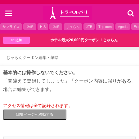
toggle
navigation
サプライス
-攻略
HIS
-攻略
じゃらん
JTB
Trip.com
Agoda
Exp
ホテル最大20,000円クーポン！じゃらん
8/5追加
じゃらんクーポン編集・削除
基本的には操作しないでください。
「間違えて登録してしまった」「クーポン内容に誤りがある」
場合に編集ができます。
アクセス情報は全て記録されます。
編集ページへ移動する