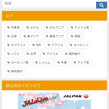
JTB) アラスカ航空便(航空券+ホテル) 最大40,000円OFFク
07/01
タグ
JTB) エアカナダ便(航空券+ホテル) 最大40,000円OFFクー
07/01
JTB) カンタス航空便(航空券+ホテル) 最大40,000円OFFク
07/01
中東系
ホテル
オセアニア
アメリカ系
JTB) ニュージーランド航空便(航空券+ホテル) 最大40,000円OFFク
07/01
日系
東アジア
東南アジア
韓国
JTB) チャイナエアライン便(航空券+ホテル) 最大28,000円OFFク
07/01
サプライス
HIS
アフリカ
ヨーロッパ
JTB) チャイナエアライン便(航空券) 最大20,000円OFFクー
07/01
ハワイ
台湾
アメリカ
国内旅行
JTB) 大韓航空便(航空券+ホテル・ソウル行き) 最大28,000円OFFク
07/01
ヨーロッパ系
じゃらん
中東
アジア系
JTB) 大韓航空便(航空券・ソウル行き) 最大20,000円OFFク
07/01
海外旅行
Trip.com) 海外ホテル2%OFFクーポン TRIP1
07/01
旅は自分スタイルで
Trip.com) 海外航空券1%OFFクーポン TRIP2
07/01
エアトリ) 海外航空券(60日前) 1,000円OFFクーポン
07/01
HIS) スーパーサマーセールFINAL
06/30