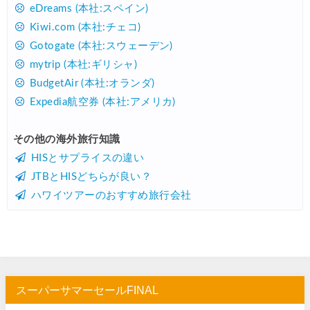
Trip.com) 海外航空券(アジア) 6,900円~
07/25
eDreams (本社:スペイン)
Kiwi.com (本社:チェコ)
HIS) 海外航空券 3,000円OFFクーポン
07/24
Gotogate (本社:スウェーデン)
HIS) アイスランドツアー 最大30,000円OFFクーポン
07/24
mytrip (本社:ギリシャ)
Trip.com) 海外航空券 最大2,500円OFFクーポン
07/23
BudgetAir (本社:オランダ)
Expedia航空券 (本社:アメリカ)
Trip.com) 航空券＋ホテル 最大5,000円OFFクーポン
07/23
JTB) 海外ツアー(20代) 最大28,000円OFFクーポン
07/22
その他の海外旅行知識
HISとサプライスの違い
JTB) 海外ツアー(10代) 最大28,000円OFFクーポン
07/22
JTBとHISどちらが良い？
エアトリ) 航空券+ホテル 最大30,000円OFFクーポン
07/21
ハワイツアーのおすすめ旅行会社
エアトリ) 海外航空券 最大10,000円OFFクーポン
07/21
Trip.com) ベトナム旅 最大50%OFFセール
07/20
楽天トラベル) 海外ツアー 最大30,000円OFFクーポン
07/20
HIS) 海外旅行タイムセール(関西発)
07/17
スーパーサマーセールFINAL