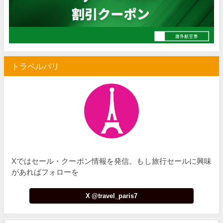
Trip.com) サマーメガSALE
07/07
Trip.com) 台湾旅 最大50%OFFセール
07/06
楽天トラベル) 海外ツアー 最大30,000円OFFクーポン
07/05
トラベルパリ
Trip.com) 海外航空券(セントレア発) 最大7,000円OFFクー
07/03
HIS) 超目玉ツアー(スーパーサマーセール)
07/03
HIS) 海外航空券 2,000円OFFクーポン
07/01
JTB) エールフランス便(航空券+ホテル) 最大120,000円OFFク
07/01
JTB) ルフトハンザドイツ航空便(航空券+ホテル) 最大120,000円OFF
07/01
Xではセール・クーポン情報を発信。もし旅行セールに興味
JTB) KLMオランダ航空便(航空券+ホテル) 最大120,000円OFF
07/01
があればフォローを
JTB) オーストリア航空便(航空券+ホテル) 最大120,000円OFF
07/01
X @travel_paris7
JTB) ユナイテッド航空便(航空券+ホテル) 最大40,000円OFFク
07/01
JTB) アメリカン航空便(航空券+ホテル) 最大40,000円OFFク
07/01