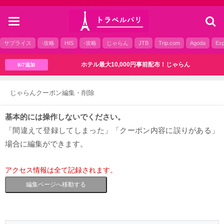
toggle
navigation
サプライス
-攻略
HIS
-攻略
じゃらん
JTB
Trip.com
Agoda
Exp
ホテル最大10,000円事前配布！じゃらん
8/7追加
じゃらんクーポン編集・削除
基本的には操作しないでください。
「間違えて登録してしまった」「クーポン内容に誤りがある」
場合に編集ができます。
アクセス情報は全て記録されます。
編集ページへ移動する