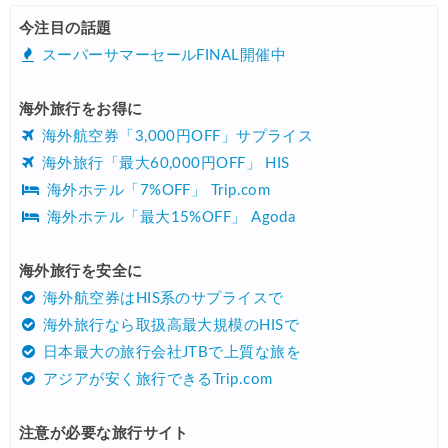
HIS) 航空券/航空券+ホテル 最大30,000円CB
08/04
今注目の話題
Trip.com) 韓国旅 最大50%OFFセール
08/03
スーパーサマーセールFINAL開催中
Trip.com) 海外ホテル2%OFFクーポン TRIP1
08/01
海外旅行をお得に
エアトリ) 海外航空券(60日前) 1,000円OFFクーポン
08/01
海外航空券「3,000円OFF」サプライス
Trip.com) 海外航空券1%OFFクーポン TRIP2
08/01
海外旅行「最大60,000円OFF」 HIS
海外ホテル「7%OFF」 Trip.com
Trip.com) タイ旅行 最大50%OFFセール
07/27
海外ホテル「最大15%OFF」 Agoda
Trip.com) ホテル 1,500円OFFクーポン
07/30
楽天トラベル) 海外ツアー 最大10,000円OFFクーポン
海外旅行を安全に
07/30
海外航空券はHIS系のサプライスで
Trip.com) 航空券 1,500円OFFクーポン
07/30
海外旅行なら取扱高最大規模のHISで
Trip.com) NY/ロンドン/タイ ホテル 10%OFFクーポン
07/27
日本最大の旅行会社JTBで上質な旅を
アジアが安く旅行できるTrip.com
Trip.com) タイ航空券 10%OFFクーポン
07/27
楽天トラベル) 海外ツアー 最大30,000円OFFクーポン
07/25
注意が必要な旅行サイト