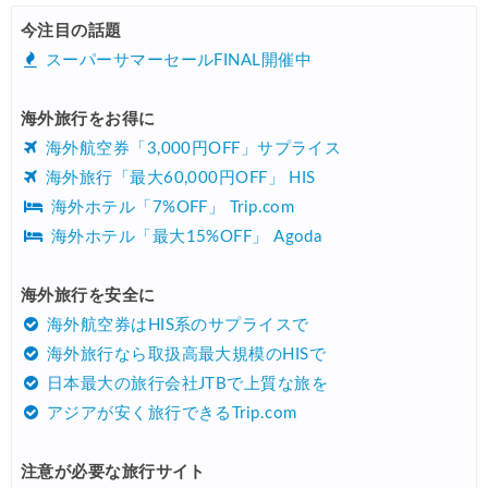
HIS) 航空券/航空券+ホテル 最大30,000円CB
08/04
今注目の話題
Trip.com) 韓国旅 最大50%OFFセール
08/03
スーパーサマーセールFINAL開催中
Trip.com) 海外ホテル2%OFFクーポン TRIP1
08/01
海外旅行をお得に
エアトリ) 海外航空券(60日前) 1,000円OFFクーポン
08/01
海外航空券「3,000円OFF」サプライス
Trip.com) 海外航空券1%OFFクーポン TRIP2
08/01
海外旅行「最大60,000円OFF」 HIS
海外ホテル「7%OFF」 Trip.com
Trip.com) タイ旅行 最大50%OFFセール
07/27
海外ホテル「最大15%OFF」 Agoda
Trip.com) ホテル 1,500円OFFクーポン
07/30
楽天トラベル) 海外ツアー 最大10,000円OFFクーポン
海外旅行を安全に
07/30
海外航空券はHIS系のサプライスで
Trip.com) 航空券 1,500円OFFクーポン
07/30
海外旅行なら取扱高最大規模のHISで
Trip.com) NY/ロンドン/タイ ホテル 10%OFFクーポン
07/27
日本最大の旅行会社JTBで上質な旅を
アジアが安く旅行できるTrip.com
Trip.com) タイ航空券 10%OFFクーポン
07/27
楽天トラベル) 海外ツアー 最大30,000円OFFクーポン
07/25
注意が必要な旅行サイト