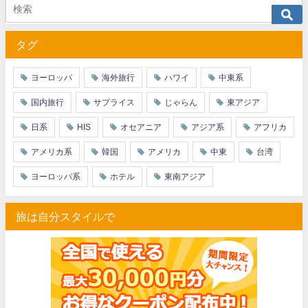
JTB) アラスカ航空便(航空券+ホテル) 最大40,000円OFFク
07/01
タグ
JTB) エアカナダ便(航空券+ホテル) 最大40,000円OFFクー
07/01
JTB) カンタス航空便(航空券+ホテル) 最大40,000円OFFク
07/01
ヨーロッパ
海外旅行
ハワイ
中東系
JTB) ニュージーランド航空便(航空券+ホテル) 最大40,000円OFFク
07/01
国内旅行
サプライス
じゃらん
東アジア
JTB) チャイナエアライン便(航空券+ホテル) 最大28,000円OFFク
07/01
日系
HIS
オセアニア
アジア系
アフリカ
JTB) チャイナエアライン便(航空券) 最大20,000円OFFクー
07/01
アメリカ系
韓国
アメリカ
中東
台湾
JTB) 大韓航空便(航空券+ホテル・ソウル行き) 最大28,000円OFFク
07/01
ヨーロッパ系
ホテル
東南アジア
JTB) 大韓航空便(航空券・ソウル行き) 最大20,000円OFFク
07/01
旅は自分スタイルで
Trip.com) 海外ホテル2%OFFクーポン TRIP1
07/01
Trip.com) 海外航空券1%OFFクーポン TRIP2
07/01
エアトリ) 海外航空券(60日前) 1,000円OFFクーポン
07/01
HIS) スーパーサマーセールFINAL
06/30