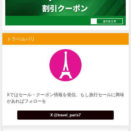
Trip.com) サマーメガSALE
07/07
Trip.com) 台湾旅 最大50%OFFセール
07/06
楽天トラベル) 海外ツアー 最大30,000円OFFクーポン
07/05
トラベルパリ
Trip.com) 海外航空券(セントレア発) 最大7,000円OFFクー
07/03
HIS) 超目玉ツアー(スーパーサマーセール)
07/03
HIS) 海外航空券 2,000円OFFクーポン
07/01
JTB) エールフランス便(航空券+ホテル) 最大120,000円OFFク
07/01
JTB) ルフトハンザドイツ航空便(航空券+ホテル) 最大120,000円OFF
07/01
Xではセール・クーポン情報を発信。もし旅行セールに興味
JTB) KLMオランダ航空便(航空券+ホテル) 最大120,000円OFF
07/01
があればフォローを
JTB) オーストリア航空便(航空券+ホテル) 最大120,000円OFF
07/01
X @travel_paris7
JTB) ユナイテッド航空便(航空券+ホテル) 最大40,000円OFFク
07/01
JTB) アメリカン航空便(航空券+ホテル) 最大40,000円OFFク
07/01