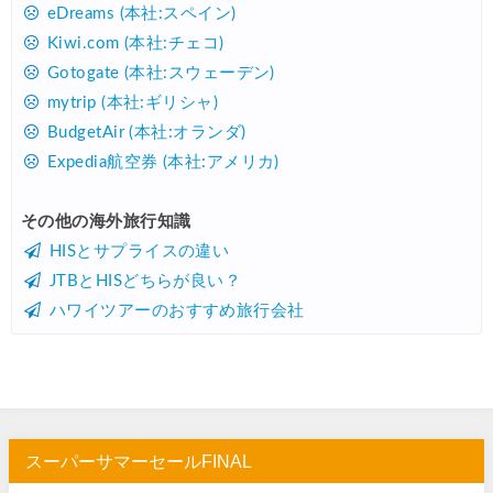
Trip.com) 海外航空券(アジア) 6,900円~
07/25
eDreams (本社:スペイン)
Kiwi.com (本社:チェコ)
HIS) 海外航空券 3,000円OFFクーポン
07/24
Gotogate (本社:スウェーデン)
HIS) アイスランドツアー 最大30,000円OFFクーポン
07/24
mytrip (本社:ギリシャ)
Trip.com) 海外航空券 最大2,500円OFFクーポン
07/23
BudgetAir (本社:オランダ)
Expedia航空券 (本社:アメリカ)
Trip.com) 航空券＋ホテル 最大5,000円OFFクーポン
07/23
JTB) 海外ツアー(20代) 最大28,000円OFFクーポン
07/22
その他の海外旅行知識
HISとサプライスの違い
JTB) 海外ツアー(10代) 最大28,000円OFFクーポン
07/22
JTBとHISどちらが良い？
エアトリ) 航空券+ホテル 最大30,000円OFFクーポン
07/21
ハワイツアーのおすすめ旅行会社
エアトリ) 海外航空券 最大10,000円OFFクーポン
07/21
Trip.com) ベトナム旅 最大50%OFFセール
07/20
楽天トラベル) 海外ツアー 最大30,000円OFFクーポン
07/20
HIS) 海外旅行タイムセール(関西発)
07/17
スーパーサマーセールFINAL