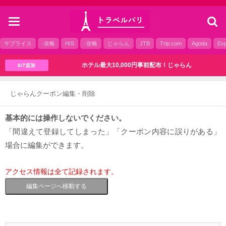
toggle
navigation
サプライス
-攻略
HIS
-攻略
じゃらん
JTB
Trip.com
Agoda
Exp
ホテル最大10,000円事前配布！じゃらん
8/7追加
じゃらんクーポン編集・削除
基本的には操作しないでください。
「間違えて登録してしまった」「クーポン内容に誤りがある」
場合に編集ができます。
アクセス情報は全て記録されます。
編集ページへ移動する