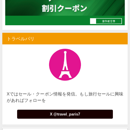
Trip.com) サマーメガSALE
07/07
Trip.com) 台湾旅 最大50%OFFセール
07/06
楽天トラベル) 海外ツアー 最大30,000円OFFクーポン
07/05
トラベルパリ
Trip.com) 海外航空券(セントレア発) 最大7,000円OFFクー
07/03
HIS) 超目玉ツアー(スーパーサマーセール)
07/03
HIS) 海外航空券 2,000円OFFクーポン
07/01
JTB) エールフランス便(航空券+ホテル) 最大120,000円OFFク
07/01
JTB) ルフトハンザドイツ航空便(航空券+ホテル) 最大120,000円OFF
07/01
Xではセール・クーポン情報を発信。もし旅行セールに興味
JTB) KLMオランダ航空便(航空券+ホテル) 最大120,000円OFF
07/01
があればフォローを
JTB) オーストリア航空便(航空券+ホテル) 最大120,000円OFF
07/01
X @travel_paris7
JTB) ユナイテッド航空便(航空券+ホテル) 最大40,000円OFFク
07/01
JTB) アメリカン航空便(航空券+ホテル) 最大40,000円OFFク
07/01