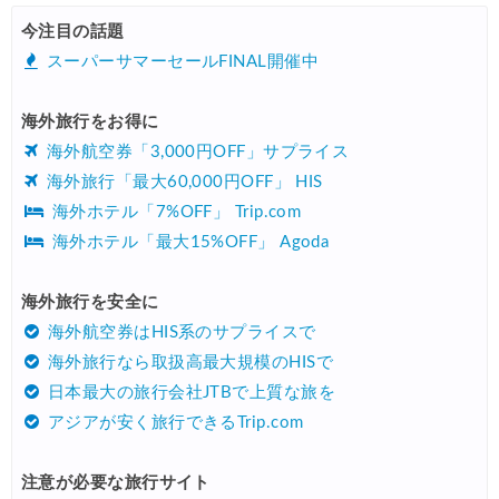
HIS) 航空券/航空券+ホテル 最大30,000円CB
08/04
今注目の話題
Trip.com) 韓国旅 最大50%OFFセール
08/03
スーパーサマーセールFINAL開催中
Trip.com) 海外ホテル2%OFFクーポン TRIP1
08/01
海外旅行をお得に
エアトリ) 海外航空券(60日前) 1,000円OFFクーポン
08/01
海外航空券「3,000円OFF」サプライス
Trip.com) 海外航空券1%OFFクーポン TRIP2
08/01
海外旅行「最大60,000円OFF」 HIS
海外ホテル「7%OFF」 Trip.com
Trip.com) タイ旅行 最大50%OFFセール
07/27
海外ホテル「最大15%OFF」 Agoda
Trip.com) ホテル 1,500円OFFクーポン
07/30
楽天トラベル) 海外ツアー 最大10,000円OFFクーポン
海外旅行を安全に
07/30
海外航空券はHIS系のサプライスで
Trip.com) 航空券 1,500円OFFクーポン
07/30
海外旅行なら取扱高最大規模のHISで
Trip.com) NY/ロンドン/タイ ホテル 10%OFFクーポン
07/27
日本最大の旅行会社JTBで上質な旅を
アジアが安く旅行できるTrip.com
Trip.com) タイ航空券 10%OFFクーポン
07/27
楽天トラベル) 海外ツアー 最大30,000円OFFクーポン
07/25
注意が必要な旅行サイト