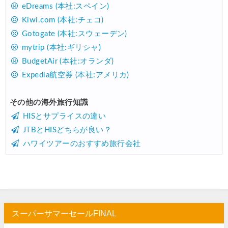
Trip.com) 海外航空券(アジア) 6,900円~
07/25
eDreams (本社:スペイン)
Kiwi.com (本社:チェコ)
HIS) 海外航空券 3,000円OFFクーポン
07/24
Gotogate (本社:スウェーデン)
HIS) アイスランドツアー 最大30,000円OFFクーポン
07/24
mytrip (本社:ギリシャ)
Trip.com) 海外航空券 最大2,500円OFFクーポン
07/23
BudgetAir (本社:オランダ)
Expedia航空券 (本社:アメリカ)
Trip.com) 航空券＋ホテル 最大5,000円OFFクーポン
07/23
JTB) 海外ツアー(20代) 最大28,000円OFFクーポン
07/22
その他の海外旅行知識
HISとサプライスの違い
JTB) 海外ツアー(10代) 最大28,000円OFFクーポン
07/22
JTBとHISどちらが良い？
エアトリ) 航空券+ホテル 最大30,000円OFFクーポン
07/21
ハワイツアーのおすすめ旅行会社
エアトリ) 海外航空券 最大10,000円OFFクーポン
07/21
Trip.com) ベトナム旅 最大50%OFFセール
07/20
楽天トラベル) 海外ツアー 最大30,000円OFFクーポン
07/20
HIS) 海外旅行タイムセール(関西発)
07/17
スーパーサマーセールFINAL