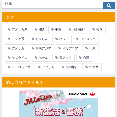
JTB) アラスカ航空便(航空券+ホテル) 最大40,000円OFFク
07/01
タグ
JTB) エアカナダ便(航空券+ホテル) 最大40,000円OFFクー
07/01
JTB) カンタス航空便(航空券+ホテル) 最大40,000円OFFク
07/01
アメリカ系
HIS
中東
海外旅行
韓国
JTB) ニュージーランド航空便(航空券+ホテル) 最大40,000円OFFク
07/01
アジア系
じゃらん
ハワイ
ヨーロッパ
JTB) チャイナエアライン便(航空券+ホテル) 最大28,000円OFFク
07/01
アメリカ
東南アジア
オセアニア
日系
JTB) チャイナエアライン便(航空券) 最大20,000円OFFクー
07/01
サプライス
ホテル
東アジア
台湾
JTB) 大韓航空便(航空券+ホテル・ソウル行き) 最大28,000円OFFク
07/01
ヨーロッパ系
アフリカ
国内旅行
中東系
JTB) 大韓航空便(航空券・ソウル行き) 最大20,000円OFFク
07/01
旅は自分スタイルで
Trip.com) 海外ホテル2%OFFクーポン TRIP1
07/01
Trip.com) 海外航空券1%OFFクーポン TRIP2
07/01
エアトリ) 海外航空券(60日前) 1,000円OFFクーポン
07/01
HIS) スーパーサマーセールFINAL
06/30