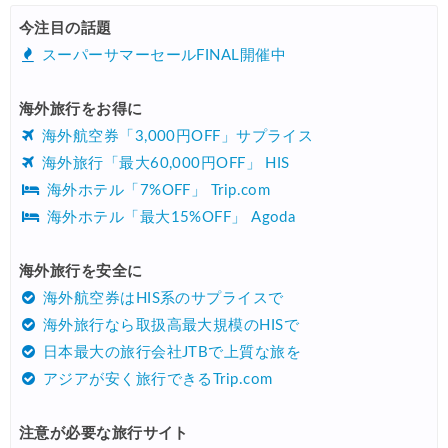
HIS) 航空券/航空券+ホテル 最大30,000円CB
08/04
今注目の話題
Trip.com) 韓国旅 最大50%OFFセール
08/03
スーパーサマーセールFINAL開催中
Trip.com) 海外ホテル2%OFFクーポン TRIP1
08/01
海外旅行をお得に
エアトリ) 海外航空券(60日前) 1,000円OFFクーポン
08/01
海外航空券「3,000円OFF」サプライス
Trip.com) 海外航空券1%OFFクーポン TRIP2
08/01
海外旅行「最大60,000円OFF」 HIS
海外ホテル「7%OFF」 Trip.com
Trip.com) タイ旅行 最大50%OFFセール
07/27
海外ホテル「最大15%OFF」 Agoda
Trip.com) ホテル 1,500円OFFクーポン
07/30
楽天トラベル) 海外ツアー 最大10,000円OFFクーポン
海外旅行を安全に
07/30
海外航空券はHIS系のサプライスで
Trip.com) 航空券 1,500円OFFクーポン
07/30
海外旅行なら取扱高最大規模のHISで
Trip.com) NY/ロンドン/タイ ホテル 10%OFFクーポン
07/27
日本最大の旅行会社JTBで上質な旅を
アジアが安く旅行できるTrip.com
Trip.com) タイ航空券 10%OFFクーポン
07/27
楽天トラベル) 海外ツアー 最大30,000円OFFクーポン
07/25
注意が必要な旅行サイト