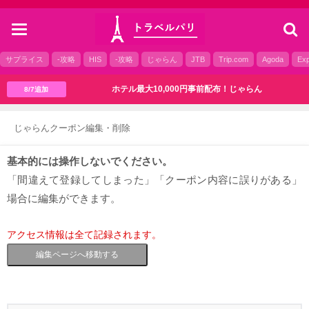
toggle
navigation
サプライス
-攻略
HIS
-攻略
じゃらん
JTB
Trip.com
Agoda
Exp
ホテル最大10,000円事前配布！じゃらん
8/7追加
じゃらんクーポン編集・削除
基本的には操作しないでください。
「間違えて登録してしまった」「クーポン内容に誤りがある」
場合に編集ができます。
アクセス情報は全て記録されます。
編集ページへ移動する