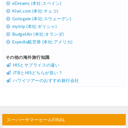
Trip.com) 海外航空券(アジア) 6,900円~
07/25
eDreams (本社:スペイン)
Kiwi.com (本社:チェコ)
HIS) 海外航空券 3,000円OFFクーポン
07/24
Gotogate (本社:スウェーデン)
HIS) アイスランドツアー 最大30,000円OFFクーポン
07/24
mytrip (本社:ギリシャ)
Trip.com) 海外航空券 最大2,500円OFFクーポン
07/23
BudgetAir (本社:オランダ)
Expedia航空券 (本社:アメリカ)
Trip.com) 航空券＋ホテル 最大5,000円OFFクーポン
07/23
JTB) 海外ツアー(20代) 最大28,000円OFFクーポン
07/22
その他の海外旅行知識
HISとサプライスの違い
JTB) 海外ツアー(10代) 最大28,000円OFFクーポン
07/22
JTBとHISどちらが良い？
エアトリ) 航空券+ホテル 最大30,000円OFFクーポン
07/21
ハワイツアーのおすすめ旅行会社
エアトリ) 海外航空券 最大10,000円OFFクーポン
07/21
Trip.com) ベトナム旅 最大50%OFFセール
07/20
楽天トラベル) 海外ツアー 最大30,000円OFFクーポン
07/20
HIS) 海外旅行タイムセール(関西発)
07/17
スーパーサマーセールFINAL