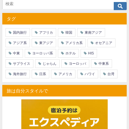
JTB) アラスカ航空便(航空券+ホテル) 最大40,000円OFFク
07/01
タグ
JTB) エアカナダ便(航空券+ホテル) 最大40,000円OFFクー
07/01
JTB) カンタス航空便(航空券+ホテル) 最大40,000円OFFク
07/01
国内旅行
アフリカ
韓国
東南アジア
JTB) ニュージーランド航空便(航空券+ホテル) 最大40,000円OFFク
07/01
アジア系
東アジア
アメリカ系
オセアニア
JTB) チャイナエアライン便(航空券+ホテル) 最大28,000円OFFク
07/01
中東
ヨーロッパ系
ホテル
HIS
JTB) チャイナエアライン便(航空券) 最大20,000円OFFクー
07/01
サプライス
じゃらん
ヨーロッパ
中東系
JTB) 大韓航空便(航空券+ホテル・ソウル行き) 最大28,000円OFFク
07/01
海外旅行
日系
アメリカ
ハワイ
台湾
JTB) 大韓航空便(航空券・ソウル行き) 最大20,000円OFFク
07/01
旅は自分スタイルで
Trip.com) 海外ホテル2%OFFクーポン TRIP1
07/01
Trip.com) 海外航空券1%OFFクーポン TRIP2
07/01
エアトリ) 海外航空券(60日前) 1,000円OFFクーポン
07/01
HIS) スーパーサマーセールFINAL
06/30