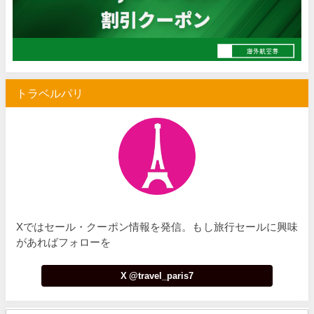
Trip.com) サマーメガSALE
07/07
Trip.com) 台湾旅 最大50%OFFセール
07/06
楽天トラベル) 海外ツアー 最大30,000円OFFクーポン
07/05
トラベルパリ
Trip.com) 海外航空券(セントレア発) 最大7,000円OFFクー
07/03
HIS) 超目玉ツアー(スーパーサマーセール)
07/03
HIS) 海外航空券 2,000円OFFクーポン
07/01
JTB) エールフランス便(航空券+ホテル) 最大120,000円OFFク
07/01
JTB) ルフトハンザドイツ航空便(航空券+ホテル) 最大120,000円OFF
07/01
Xではセール・クーポン情報を発信。もし旅行セールに興味
JTB) KLMオランダ航空便(航空券+ホテル) 最大120,000円OFF
07/01
があればフォローを
JTB) オーストリア航空便(航空券+ホテル) 最大120,000円OFF
07/01
X @travel_paris7
JTB) ユナイテッド航空便(航空券+ホテル) 最大40,000円OFFク
07/01
JTB) アメリカン航空便(航空券+ホテル) 最大40,000円OFFク
07/01