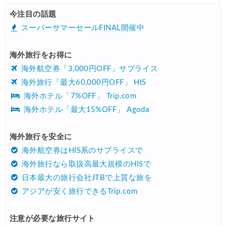
Trip.com) 海外ホテル2%OFFクーポン TRIP1
08/01
今注目の話題
エアトリ) 海外航空券(60日前) 1,000円OFFクーポン
08/01
スーパーサマーセールFINAL開催中
Trip.com) 海外航空券1%OFFクーポン TRIP2
08/01
海外旅行をお得に
Trip.com) タイ旅行 最大50%OFFセール
07/27
海外航空券「3,000円OFF」サプライス
Trip.com) ホテル 1,500円OFFクーポン
07/30
海外旅行「最大60,000円OFF」 HIS
海外ホテル「7%OFF」 Trip.com
楽天トラベル) 海外ツアー 最大10,000円OFFクーポン
07/30
海外ホテル「最大15%OFF」 Agoda
Trip.com) 航空券 1,500円OFFクーポン
07/30
Trip.com) NY/ロンドン/タイ ホテル 10%OFFクーポン
海外旅行を安全に
07/27
海外航空券はHIS系のサプライスで
Trip.com) タイ航空券 10%OFFクーポン
07/27
海外旅行なら取扱高最大規模のHISで
楽天トラベル) 海外ツアー 最大30,000円OFFクーポン
07/25
日本最大の旅行会社JTBで上質な旅を
アジアが安く旅行できるTrip.com
Trip.com) 海外航空券(アジア) 6,900円~
07/25
HIS) 海外航空券 3,000円OFFクーポン
07/24
注意が必要な旅行サイト