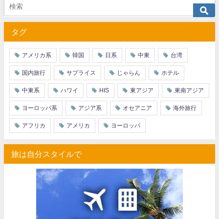
JTB) カンタス航空便(航空券+ホテル) 最大40,000円OFFク
07/01
タグ
JTB) ニュージーランド航空便(航空券+ホテル) 最大40,000円OFFク
07/01
JTB) チャイナエアライン便(航空券+ホテル) 最大28,000円OFFク
07/01
アメリカ系
韓国
日系
中東
台湾
JTB) チャイナエアライン便(航空券) 最大20,000円OFFクー
07/01
国内旅行
サプライス
じゃらん
ホテル
JTB) 大韓航空便(航空券+ホテル・ソウル行き) 最大28,000円OFFク
07/01
中東系
ハワイ
HIS
東アジア
東南アジア
JTB) 大韓航空便(航空券・ソウル行き) 最大20,000円OFFク
07/01
ヨーロッパ系
アジア系
オセアニア
海外旅行
Trip.com) 海外ホテル2%OFFクーポン TRIP1
07/01
アフリカ
アメリカ
ヨーロッパ
Trip.com) 海外航空券1%OFFクーポン TRIP2
07/01
旅は自分スタイルで
エアトリ) 海外航空券(60日前) 1,000円OFFクーポン
07/01
HIS) スーパーサマーセールFINAL
06/30
楽天トラベル) 海外ツアー(サマーSALE) 最大50,000円OFFク
06/30
楽天トラベル) 海外ツアー 最大30,000円OFFクーポン
06/30