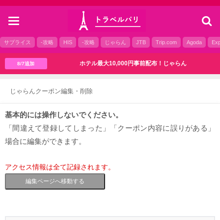
toggle
navigation
サプライス
-攻略
HIS
-攻略
じゃらん
JTB
Trip.com
Agoda
Exp
ホテル最大10,000円事前配布！じゃらん
8/7追加
じゃらんクーポン編集・削除
基本的には操作しないでください。
「間違えて登録してしまった」「クーポン内容に誤りがある」
場合に編集ができます。
アクセス情報は全て記録されます。
編集ページへ移動する