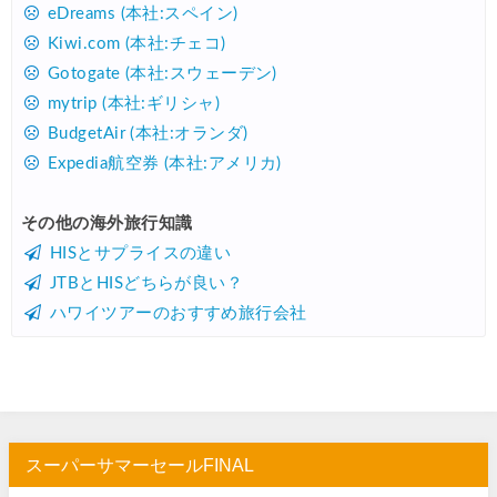
HIS) アイスランドツアー 最大30,000円OFFクーポン
07/24
eDreams (本社:スペイン)
Kiwi.com (本社:チェコ)
Trip.com) 海外航空券 最大2,500円OFFクーポン
07/23
Gotogate (本社:スウェーデン)
Trip.com) 航空券＋ホテル 最大5,000円OFFクーポン
07/23
mytrip (本社:ギリシャ)
JTB) 海外ツアー(20代) 最大28,000円OFFクーポン
07/22
BudgetAir (本社:オランダ)
Expedia航空券 (本社:アメリカ)
JTB) 海外ツアー(10代) 最大28,000円OFFクーポン
07/22
エアトリ) 航空券+ホテル 最大30,000円OFFクーポン
07/21
その他の海外旅行知識
HISとサプライスの違い
エアトリ) 海外航空券 最大10,000円OFFクーポン
07/21
JTBとHISどちらが良い？
Trip.com) ベトナム旅 最大50%OFFセール
07/20
ハワイツアーのおすすめ旅行会社
楽天トラベル) 海外ツアー 最大30,000円OFFクーポン
07/20
HIS) 海外旅行タイムセール(関西発)
07/17
Trip.com) ホテル 1,500円OFFクーポン
07/16
Trip.com) 航空券 1,500円OFFクーポン
07/16
スーパーサマーセールFINAL