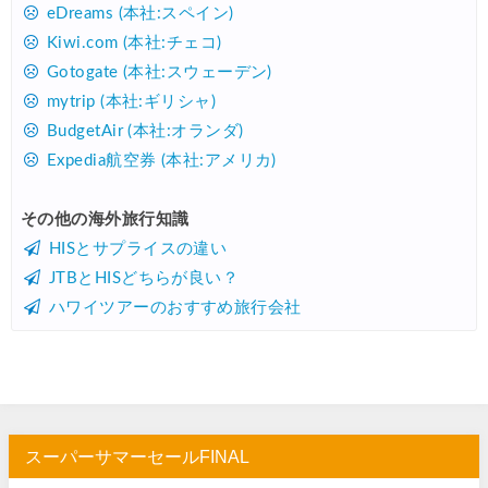
楽天トラベル) 海外ツアー 最大30,000円OFFクーポン
07/25
eDreams (本社:スペイン)
Kiwi.com (本社:チェコ)
Trip.com) 海外航空券(アジア) 6,900円~
07/25
Gotogate (本社:スウェーデン)
HIS) 海外航空券 3,000円OFFクーポン
07/24
mytrip (本社:ギリシャ)
HIS) アイスランドツアー 最大30,000円OFFクーポン
07/24
BudgetAir (本社:オランダ)
Expedia航空券 (本社:アメリカ)
Trip.com) 海外航空券 最大2,500円OFFクーポン
07/23
Trip.com) 航空券＋ホテル 最大5,000円OFFクーポン
07/23
その他の海外旅行知識
HISとサプライスの違い
JTB) 海外ツアー(20代) 最大28,000円OFFクーポン
07/22
JTBとHISどちらが良い？
JTB) 海外ツアー(10代) 最大28,000円OFFクーポン
07/22
ハワイツアーのおすすめ旅行会社
エアトリ) 航空券+ホテル 最大30,000円OFFクーポン
07/21
エアトリ) 海外航空券 最大10,000円OFFクーポン
07/21
Trip.com) ベトナム旅 最大50%OFFセール
07/20
楽天トラベル) 海外ツアー 最大30,000円OFFクーポン
07/20
スーパーサマーセールFINAL