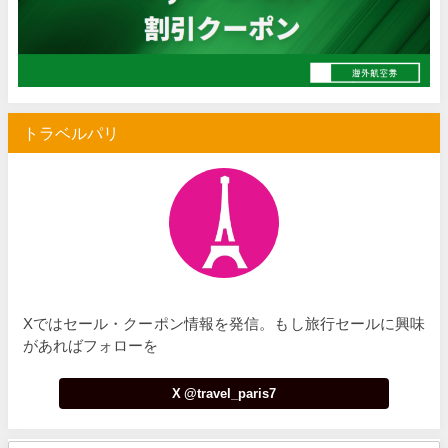
Trip.com) 空港送迎 50%OFFクーポン
07/07
Trip.com) サマーメガSALE
07/07
Trip.com) 台湾旅 最大50%OFFセール
07/06
トラベルパリ
楽天トラベル) 海外ツアー 最大30,000円OFFクーポン
07/05
Trip.com) 海外航空券(セントレア発) 最大7,000円OFFクー
07/03
HIS) 超目玉ツアー(スーパーサマーセール)
07/03
HIS) 海外航空券 2,000円OFFクーポン
07/01
JTB) エールフランス便(航空券+ホテル) 最大120,000円OFFク
07/01
Xではセール・クーポン情報を発信。もし旅行セールに興味
JTB) ルフトハンザドイツ航空便(航空券+ホテル) 最大120,000円OFF
07/01
があればフォローを
JTB) KLMオランダ航空便(航空券+ホテル) 最大120,000円OFF
07/01
X @travel_paris7
JTB) オーストリア航空便(航空券+ホテル) 最大120,000円OFF
07/01
JTB) ユナイテッド航空便(航空券+ホテル) 最大40,000円OFFク
07/01