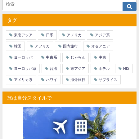
JTB) アメリカン航空便(航空券+ホテル) 最大40,000円OFFク
07/01
タグ
JTB) アラスカ航空便(航空券+ホテル) 最大40,000円OFFク
07/01
JTB) エアカナダ便(航空券+ホテル) 最大40,000円OFFクー
07/01
東南アジア
日系
アメリカ
アジア系
JTB) カンタス航空便(航空券+ホテル) 最大40,000円OFFク
07/01
韓国
アフリカ
国内旅行
オセアニア
JTB) ニュージーランド航空便(航空券+ホテル) 最大40,000円OFFク
07/01
ヨーロッパ
中東系
じゃらん
中東
JTB) チャイナエアライン便(航空券+ホテル) 最大28,000円OFFク
07/01
ヨーロッパ系
台湾
東アジア
ホテル
HIS
JTB) チャイナエアライン便(航空券) 最大20,000円OFFクー
07/01
アメリカ系
ハワイ
海外旅行
サプライス
JTB) 大韓航空便(航空券+ホテル・ソウル行き) 最大28,000円OFFク
07/01
旅は自分スタイルで
JTB) 大韓航空便(航空券・ソウル行き) 最大20,000円OFFク
07/01
Trip.com) 海外ホテル2%OFFクーポン TRIP1
07/01
Trip.com) 海外航空券1%OFFクーポン TRIP2
07/01
エアトリ) 海外航空券(60日前) 1,000円OFFクーポン
07/01