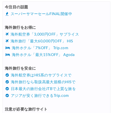
HIS) 海外航空券タイムセール
08/04
今注目の話題
HIS) 航空券/航空券+ホテル 最大30,000円CB
08/04
スーパーサマーセールFINAL開催中
Trip.com) 韓国旅 最大50%OFFセール
08/03
海外旅行をお得に
Trip.com) 海外ホテル2%OFFクーポン TRIP1
08/01
海外航空券「3,000円OFF」サプライス
エアトリ) 海外航空券(60日前) 1,000円OFFクーポン
08/01
海外旅行「最大60,000円OFF」 HIS
海外ホテル「7%OFF」 Trip.com
Trip.com) 海外航空券1%OFFクーポン TRIP2
08/01
海外ホテル「最大15%OFF」 Agoda
Trip.com) タイ旅行 最大50%OFFセール
07/27
Trip.com) ホテル 1,500円OFFクーポン
海外旅行を安全に
07/30
海外航空券はHIS系のサプライスで
楽天トラベル) 海外ツアー 最大10,000円OFFクーポン
07/30
海外旅行なら取扱高最大規模のHISで
Trip.com) 航空券 1,500円OFFクーポン
07/30
日本最大の旅行会社JTBで上質な旅を
アジアが安く旅行できるTrip.com
Trip.com) NY/ロンドン/タイ ホテル 10%OFFクーポン
07/27
Trip.com) タイ航空券 10%OFFクーポン
07/27
注意が必要な旅行サイト