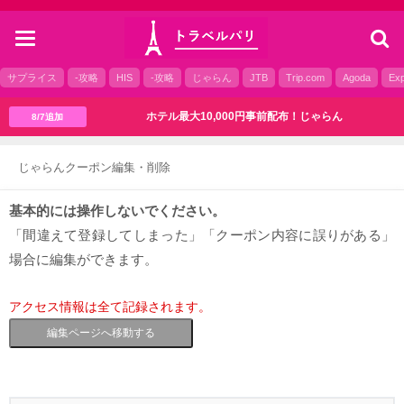
toggle
navigation
サプライス
-攻略
HIS
-攻略
じゃらん
JTB
Trip.com
Agoda
Exp
ホテル最大10,000円事前配布！じゃらん
8/7追加
じゃらんクーポン編集・削除
基本的には操作しないでください。
「間違えて登録してしまった」「クーポン内容に誤りがある」
場合に編集ができます。
アクセス情報は全て記録されます。
編集ページへ移動する