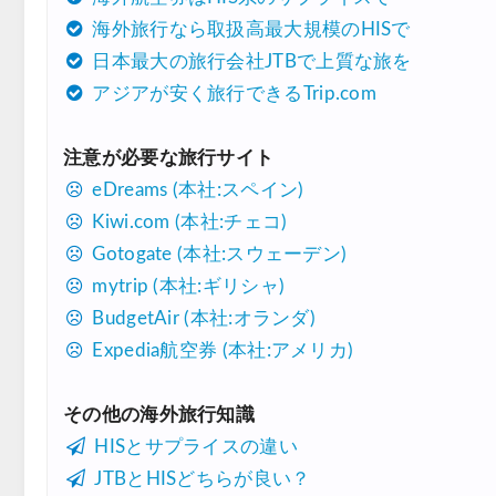
海外旅行なら取扱高最大規模のHISで
Trip.com) 海外航空券(アジア) 6,900円~
07/25
日本最大の旅行会社JTBで上質な旅を
HIS) 海外航空券 3,000円OFFクーポン
07/24
アジアが安く旅行できるTrip.com
HIS) アイスランドツアー 最大30,000円OFF
07/24
注意が必要な旅行サイト
Trip.com) 海外航空券 最大2,500円OFFクーポ
07/23
eDreams (本社:スペイン)
Trip.com) 航空券＋ホテル 最大5,000円OFF
07/23
Kiwi.com (本社:チェコ)
JTB) 海外ツアー(20代) 最大28,000円OFFクー
Gotogate (本社:スウェーデン)
07/22
mytrip (本社:ギリシャ)
JTB) 海外ツアー(10代) 最大28,000円OFFクー
07/22
BudgetAir (本社:オランダ)
エアトリ) 航空券+ホテル 最大30,000円OFF
07/21
Expedia航空券 (本社:アメリカ)
エアトリ) 海外航空券 最大10,000円OFFクー
07/21
その他の海外旅行知識
Trip.com) ベトナム旅 最大50%OFFセール
07/20
HISとサプライスの違い
楽天トラベル) 海外ツアー 最大30,000円OFF
07/20
JTBとHISどちらが良い？