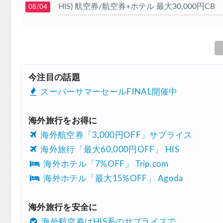
HIS) 航空券/航空券+ホテル 最大30,000円CB
08/04
Trip.com) 韓国旅 最大50%OFFセール
08/03
Trip.com) 海外ホテル2%OFFクーポン TRIP1
08/01
エアトリ) 海外航空券(60日前) 1,000円OFFク
08/01
今注目の話題
Trip.com) 海外航空券1%OFFクーポン TRIP2
08/01
スーパーサマーセールFINAL開催中
Trip.com) タイ旅行 最大50%OFFセール
07/27
海外旅行をお得に
Trip.com) ホテル 1,500円OFFクーポン
07/30
海外航空券「3,000円OFF」サプライス
楽天トラベル) 海外ツアー 最大10,000円OFF
07/30
海外旅行「最大60,000円OFF」 HIS
Trip.com) 航空券 1,500円OFFクーポン
07/30
海外ホテル「7%OFF」 Trip.com
海外ホテル「最大15%OFF」 Agoda
Trip.com) NY/ロンドン/タイ ホテル 10%OF
07/27
Trip.com) タイ航空券 10%OFFクーポン
07/27
海外旅行を安全に
楽天トラベル) 海外ツアー 最大30,000円OFF
07/25
海外航空券はHIS系のサプライスで