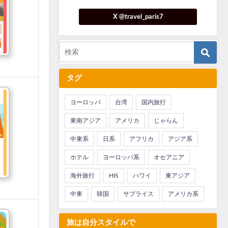
X @travel_paris7
タグ
ヨーロッパ
台湾
国内旅行
東南アジア
アメリカ
じゃらん
中東系
日系
アフリカ
アジア系
ホテル
ヨーロッパ系
オセアニア
海外旅行
HIS
ハワイ
東アジア
中東
韓国
サプライス
アメリカ系
旅は自分スタイルで