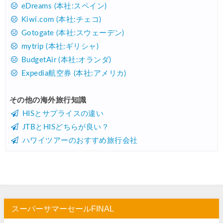
HIS) 海外航空券 3,000円OFFクーポン
07/24
eDreams (本社:スペイン)
Kiwi.com (本社:チェコ)
HIS) アイスランドツアー 最大30,000円OFFクーポン
07/24
Gotogate (本社:スウェーデン)
Trip.com) 海外航空券 最大2,500円OFFクーポン
07/23
mytrip (本社:ギリシャ)
Trip.com) 航空券＋ホテル 最大5,000円OFFクーポン
07/23
BudgetAir (本社:オランダ)
Expedia航空券 (本社:アメリカ)
JTB) 海外ツアー(20代) 最大28,000円OFFクーポン
07/22
JTB) 海外ツアー(10代) 最大28,000円OFFクーポン
07/22
その他の海外旅行知識
HISとサプライスの違い
エアトリ) 航空券+ホテル 最大30,000円OFFクーポン
07/21
JTBとHISどちらが良い？
エアトリ) 海外航空券 最大10,000円OFFクーポン
07/21
ハワイツアーのおすすめ旅行会社
Trip.com) ベトナム旅 最大50%OFFセール
07/20
楽天トラベル) 海外ツアー 最大30,000円OFFクーポン
07/20
HIS) 海外旅行タイムセール(関西発)
07/17
Trip.com) ホテル 1,500円OFFクーポン
07/16
スーパーサマーセールFINAL