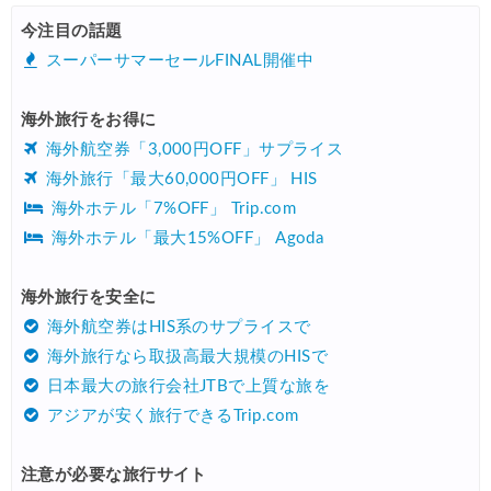
Trip.com) 韓国旅 最大50%OFFセール
08/03
今注目の話題
Trip.com) 海外ホテル2%OFFクーポン TRIP1
08/01
スーパーサマーセールFINAL開催中
エアトリ) 海外航空券(60日前) 1,000円OFFクーポン
08/01
海外旅行をお得に
Trip.com) 海外航空券1%OFFクーポン TRIP2
08/01
海外航空券「3,000円OFF」サプライス
Trip.com) タイ旅行 最大50%OFFセール
07/27
海外旅行「最大60,000円OFF」 HIS
海外ホテル「7%OFF」 Trip.com
Trip.com) ホテル 1,500円OFFクーポン
07/30
海外ホテル「最大15%OFF」 Agoda
楽天トラベル) 海外ツアー 最大10,000円OFFクーポン
07/30
Trip.com) 航空券 1,500円OFFクーポン
海外旅行を安全に
07/30
海外航空券はHIS系のサプライスで
Trip.com) NY/ロンドン/タイ ホテル 10%OFFクーポン
07/27
海外旅行なら取扱高最大規模のHISで
Trip.com) タイ航空券 10%OFFクーポン
07/27
日本最大の旅行会社JTBで上質な旅を
アジアが安く旅行できるTrip.com
楽天トラベル) 海外ツアー 最大30,000円OFFクーポン
07/25
Trip.com) 海外航空券(アジア) 6,900円~
07/25
注意が必要な旅行サイト