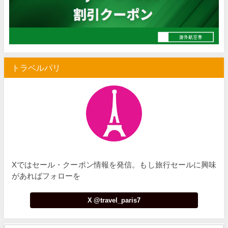
Trip.com) 台湾旅 最大50%OFFセール
07/06
楽天トラベル) 海外ツアー 最大30,000円OFFクーポン
07/05
Trip.com) 海外航空券(セントレア発) 最大7,000円OFFクー
07/03
トラベルパリ
HIS) 超目玉ツアー(スーパーサマーセール)
07/03
HIS) 海外航空券 2,000円OFFクーポン
07/01
JTB) エールフランス便(航空券+ホテル) 最大120,000円OFFク
07/01
JTB) ルフトハンザドイツ航空便(航空券+ホテル) 最大120,000円OFF
07/01
JTB) KLMオランダ航空便(航空券+ホテル) 最大120,000円OFF
07/01
Xではセール・クーポン情報を発信。もし旅行セールに興味
JTB) オーストリア航空便(航空券+ホテル) 最大120,000円OFF
07/01
があればフォローを
JTB) ユナイテッド航空便(航空券+ホテル) 最大40,000円OFFク
07/01
X @travel_paris7
JTB) アメリカン航空便(航空券+ホテル) 最大40,000円OFFク
07/01
JTB) アラスカ航空便(航空券+ホテル) 最大40,000円OFFク
07/01