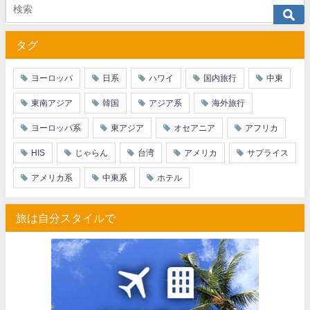
JTB) エアカナダ便(航空券+ホテル) 最大40,000円OFFクー
07/01
タグ
JTB) カンタス航空便(航空券+ホテル) 最大40,000円OFFク
07/01
JTB) ニュージーランド航空便(航空券+ホテル) 最大40,000円OFFク
07/01
ヨーロッパ
日系
ハワイ
国内旅行
中東
JTB) チャイナエアライン便(航空券+ホテル) 最大28,000円OFFク
07/01
東南アジア
韓国
アジア系
海外旅行
JTB) チャイナエアライン便(航空券) 最大20,000円OFFクー
07/01
ヨーロッパ系
東アジア
オセアニア
アフリカ
JTB) 大韓航空便(航空券+ホテル・ソウル行き) 最大28,000円OFFク
07/01
HIS
じゃらん
台湾
アメリカ
サプライス
JTB) 大韓航空便(航空券・ソウル行き) 最大20,000円OFFク
07/01
アメリカ系
中東系
ホテル
Trip.com) 海外ホテル2%OFFクーポン TRIP1
07/01
旅は自分スタイルで
Trip.com) 海外航空券1%OFFクーポン TRIP2
07/01
エアトリ) 海外航空券(60日前) 1,000円OFFクーポン
07/01
HIS) スーパーサマーセールFINAL
06/30
楽天トラベル) 海外ツアー(サマーSALE) 最大50,000円OFFク
06/30