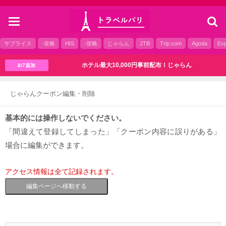
toggle
navigation
サプライス
-攻略
HIS
-攻略
じゃらん
JTB
Trip.com
Agoda
Exp
ホテル最大10,000円事前配布！じゃらん
8/7追加
じゃらんクーポン編集・削除
基本的には操作しないでください。
「間違えて登録してしまった」「クーポン内容に誤りがある」
場合に編集ができます。
アクセス情報は全て記録されます。
編集ページへ移動する