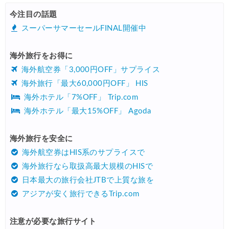
HIS) 海外航空券タイムセール
08/04
今注目の話題
HIS) 航空券/航空券+ホテル 最大30,000円CB
08/04
スーパーサマーセールFINAL開催中
Trip.com) 韓国旅 最大50%OFFセール
08/03
海外旅行をお得に
Trip.com) 海外ホテル2%OFFクーポン TRIP1
08/01
海外航空券「3,000円OFF」サプライス
エアトリ) 海外航空券(60日前) 1,000円OFFクーポン
08/01
海外旅行「最大60,000円OFF」 HIS
海外ホテル「7%OFF」 Trip.com
Trip.com) 海外航空券1%OFFクーポン TRIP2
08/01
海外ホテル「最大15%OFF」 Agoda
Trip.com) タイ旅行 最大50%OFFセール
07/27
Trip.com) ホテル 1,500円OFFクーポン
海外旅行を安全に
07/30
海外航空券はHIS系のサプライスで
楽天トラベル) 海外ツアー 最大10,000円OFFクーポン
07/30
海外旅行なら取扱高最大規模のHISで
Trip.com) 航空券 1,500円OFFクーポン
07/30
日本最大の旅行会社JTBで上質な旅を
アジアが安く旅行できるTrip.com
Trip.com) NY/ロンドン/タイ ホテル 10%OFFクーポン
07/27
Trip.com) タイ航空券 10%OFFクーポン
07/27
注意が必要な旅行サイト