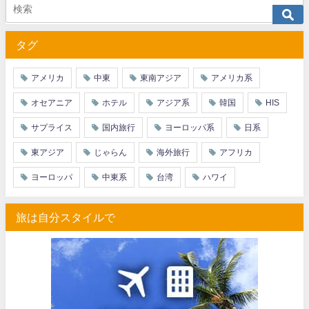
JTB) アメリカン航空便(航空券+ホテル) 最大40,000円OFFク
07/01
タグ
JTB) アラスカ航空便(航空券+ホテル) 最大40,000円OFFク
07/01
JTB) エアカナダ便(航空券+ホテル) 最大40,000円OFFクー
07/01
アメリカ
中東
東南アジア
アメリカ系
JTB) カンタス航空便(航空券+ホテル) 最大40,000円OFFク
07/01
オセアニア
ホテル
アジア系
韓国
HIS
JTB) ニュージーランド航空便(航空券+ホテル) 最大40,000円OFFク
07/01
サプライス
国内旅行
ヨーロッパ系
日系
JTB) チャイナエアライン便(航空券+ホテル) 最大28,000円OFFク
07/01
東アジア
じゃらん
海外旅行
アフリカ
JTB) チャイナエアライン便(航空券) 最大20,000円OFFクー
07/01
ヨーロッパ
中東系
台湾
ハワイ
JTB) 大韓航空便(航空券+ホテル・ソウル行き) 最大28,000円OFFク
07/01
旅は自分スタイルで
JTB) 大韓航空便(航空券・ソウル行き) 最大20,000円OFFク
07/01
Trip.com) 海外ホテル2%OFFクーポン TRIP1
07/01
Trip.com) 海外航空券1%OFFクーポン TRIP2
07/01
エアトリ) 海外航空券(60日前) 1,000円OFFクーポン
07/01