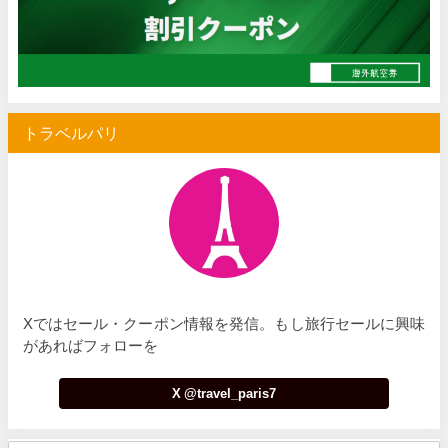
Trip.com) 空港送迎 50%OFFクーポン
07/07
Trip.com) サマーメガSALE
07/07
Trip.com) 台湾旅 最大50%OFFセール
07/06
トラベルパリ
楽天トラベル) 海外ツアー 最大30,000円OFFクーポン
07/05
Trip.com) 海外航空券(セントレア発) 最大7,000円OFFクー
07/03
HIS) 超目玉ツアー(スーパーサマーセール)
07/03
HIS) 海外航空券 2,000円OFFクーポン
07/01
JTB) エールフランス便(航空券+ホテル) 最大120,000円OFFク
07/01
Xではセール・クーポン情報を発信。もし旅行セールに興味
JTB) ルフトハンザドイツ航空便(航空券+ホテル) 最大120,000円OFF
07/01
があればフォローを
JTB) KLMオランダ航空便(航空券+ホテル) 最大120,000円OFF
07/01
X @travel_paris7
JTB) オーストリア航空便(航空券+ホテル) 最大120,000円OFF
07/01
JTB) ユナイテッド航空便(航空券+ホテル) 最大40,000円OFFク
07/01