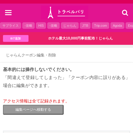
toggle
navigation
サプライス
-攻略
HIS
-攻略
じゃらん
JTB
Trip.com
Agoda
Exp
ホテル最大10,000円事前配布！じゃらん
8/7追加
じゃらんクーポン編集・削除
基本的には操作しないでください。
「間違えて登録してしまった」「クーポン内容に誤りがある」
場合に編集ができます。
アクセス情報は全て記録されます。
編集ページへ移動する