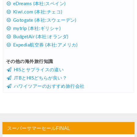
楽天トラベル) 海外ツアー 最大30,000円OFFクーポン
07/25
eDreams (本社:スペイン)
Kiwi.com (本社:チェコ)
Trip.com) 海外航空券(アジア) 6,900円~
07/25
Gotogate (本社:スウェーデン)
HIS) 海外航空券 3,000円OFFクーポン
07/24
mytrip (本社:ギリシャ)
HIS) アイスランドツアー 最大30,000円OFFクーポン
07/24
BudgetAir (本社:オランダ)
Expedia航空券 (本社:アメリカ)
Trip.com) 海外航空券 最大2,500円OFFクーポン
07/23
Trip.com) 航空券＋ホテル 最大5,000円OFFクーポン
07/23
その他の海外旅行知識
HISとサプライスの違い
JTB) 海外ツアー(20代) 最大28,000円OFFクーポン
07/22
JTBとHISどちらが良い？
JTB) 海外ツアー(10代) 最大28,000円OFFクーポン
07/22
ハワイツアーのおすすめ旅行会社
エアトリ) 航空券+ホテル 最大30,000円OFFクーポン
07/21
エアトリ) 海外航空券 最大10,000円OFFクーポン
07/21
Trip.com) ベトナム旅 最大50%OFFセール
07/20
楽天トラベル) 海外ツアー 最大30,000円OFFクーポン
07/20
スーパーサマーセールFINAL