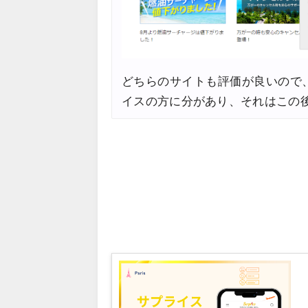
HIS) 海外航空券 最大20,00
07/07
Trip.com) 航空券+ホテル 最
07/07
Trip.com) 海外航空券 最大3
07/07
どちらのサイトも評価が良いので
Trip.com) ホテル 最大3,00
07/07
イスの方に分があり、それはこの
Trip.com) 空港送迎 50%OF
07/07
Trip.com) サマーメガSALE
07/07
Trip.com) 台湾旅 最大50%O
07/06
楽天トラベル) 海外ツアー 最大
07/05
Trip.com) 海外航空券(セン
07/03
HIS) 超目玉ツアー(スーパー
07/03
HIS) 海外航空券 2,000円O
07/01
JTB) エールフランス便(航空券
07/01