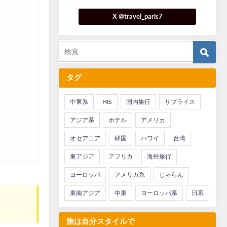
X @travel_paris7
タグ
中東系
HIS
国内旅行
サプライス
アジア系
ホテル
アメリカ
オセアニア
韓国
ハワイ
台湾
東アジア
アフリカ
海外旅行
ヨーロッパ
アメリカ系
じゃらん
東南アジア
中東
ヨーロッパ系
日系
旅は自分スタイルで