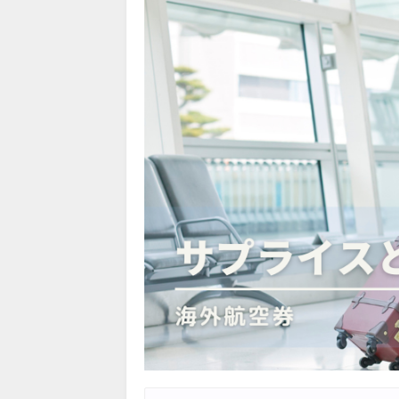
Trip.com) NY/ロンドン/タ
07/27
Trip.com) タイ航空券 10%
07/27
楽天トラベル) 海外ツアー 最大
07/25
Trip.com) 海外航空券(アジア) 
07/25
HIS) 海外航空券 3,000円O
07/24
HIS) アイスランドツアー 最大
07/24
Trip.com) 海外航空券 最大2
07/23
Trip.com) 航空券＋ホテル 
07/23
JTB) 海外ツアー(20代) 最大2
07/22
JTB) 海外ツアー(10代) 最大2
07/22
エアトリ) 航空券+ホテル 最大
07/21
エアトリ) 海外航空券 最大10
07/21