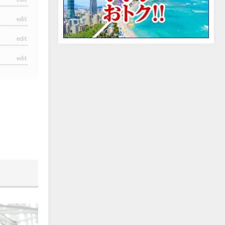
edit
edit
edit
edit
edit
edit
edit
edit
edit
edit
edit