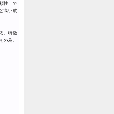
信頼性」で
edit
ど高い航
edit
edit
誇る。特徴
その為、
edit
edit
edit
edit
edit
edit
edit
edit