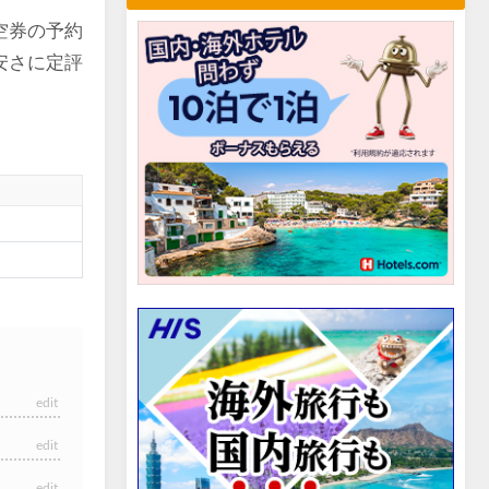
航空券の予約
安さに定評
edit
edit
edit