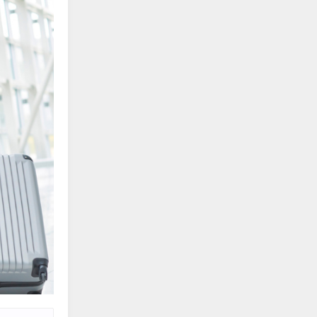
edit
edit
edit
edit
edit
edit
edit
edit
edit
edit
edit
edit