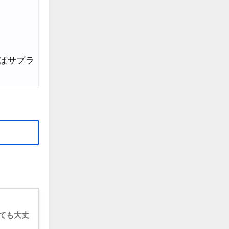
edit
edit
edit
ばサプラ
edit
edit
edit
edit
edit
edit
edit
edit
ても大丈