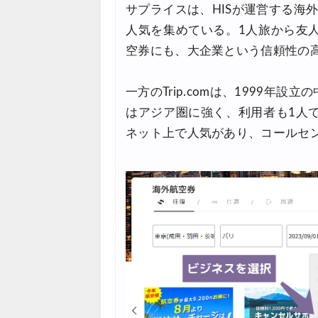
サプライスは、HISが運営する海
Trip.com) ベトナム旅 最大5
07/20
人気を集めている。1人旅から友
空券にも、大企業という信頼性の
楽天トラベル) 海外ツアー 最大
07/20
HIS) 海外旅行タイムセール(
07/17
一方のTrip.comは、1999
Trip.com) ホテル 1,500円O
07/16
はアジア圏に強く、利用者も1人
ネット上で人気があり、コールセ
Trip.com) 航空券 1,500円O
07/16
楽天トラベル) 海外ツアー 最大
07/15
HIS) 海外航空券 2,000円O
07/14
Trip.com) アメリカ西海岸 
07/13
JTB) 夏旅タイムセール
07/10
楽天トラベル) 海外ツアー 最大
07/10
HIS) 海外航空券タイムセール
07/08