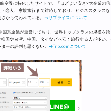
外航空券に特化したサイトで、「ほどよい安さ×大企業の
0%OFFセール
人・恋人、家族旅行まで対応しており、ビジネスクラスな
高さから使われている。
→サプライスについて
30,000円OFFクーポン
関西発)
年設立の中国系企業が運営しており、世界トップクラスの規模を
FFクーポン
で韓国や台湾、中国、タイなどへ安く旅行する人が多い。
ンターの評判も悪くない。
→Trip.comについて
FFクーポン
30,000円OFFクーポン
FFクーポン
最大50%OFFセール
30,000円OFFクーポン