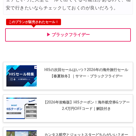
安で行きたいならチェックしておくのが良いだろう。
JAL) 海外ダイナミックパッケージ タイムセール
03/17
JAL) 海外ダイナミックパッケージ 最大40,000円OFFクーポ
このプランが販売されたセール！
03/17
HIS) 海外航空券 タイムセール
03/17
▶ ブラックフライデー
HIS) ANA便(航空券+ホテル) 最大15,000円CB
03/17
Trip.com) 航空券+ホテル 最大50%OFFセール
03/16
Trip.com) ハワイ 最大50%OFFセール
03/16
HISの次回セールはいつ？2026年の海外旅行セール
【春夏秋冬】｜サマー・ブラックフライデー
Trip.com) ベトナム 最大50%OFFセール
03/16
サプライス) 海外航空券 3,000円OFFクーポン
03/13
HIS) 海外ツアー(関西発) 最大100,000円OFFクーポン
03/12
【2026年攻略版】HISクーポン！海外航空券&ツアー
2.4万円OFFコード｜解説付き
HIS) アジア・ハワイ・グアム航空券 2,000円OFFクーポン
03/12
HIS) 海外ツアー 最大60,000円OFFクーポン
03/06
HIS) 夏先ドリキャンペーン
03/06
カンタス航空とジェットスターどちらがいい？オー