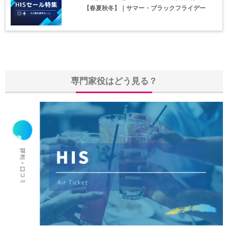
Trip.com) 韓国旅 最大50%OFFセール
06/29
【春夏秋冬】｜サマー・ブラックフライデー
エアトリ) 海外航空券 最大3,000円OFFクーポン
06/28
HIS) 海外航空券 2,000円OFFクーポン
06/26
HIS) 海外航空券タイムセール
06/26
楽天トラベル) 海外ツアー 最大15,000円OFFクーポン
06/25
専門家役はどう見る？
Trip.com) 海外航空券(アジア) 6,900円~
06/25
Trip.com) 航空券＋ホテル 最大5,000円OFFクーポン
06/23
Trip.com) 海外航空券 最大2,500円OFFクーポン
06/23
Trip.com) タイ旅 最大50%OFFセール
06/22
楽天トラベル) 海外ツアー 最大30,000円OFFクーポン
06/20
HIS) 海外旅行タイムセール(関西発)
06/19
HIS) 海外航空券 2,000円OFFクーポン
06/19