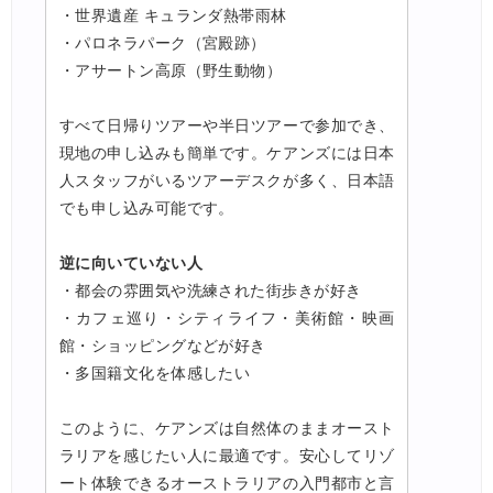
・世界遺産 キュランダ熱帯雨林
HIS) JAL/ANA限定 最大15,000円OFFセール
05/04
・パロネラパーク（宮殿跡）
HIS) 海外旅行 売切御免タイムセール
05/01
・アサートン高原（野生動物）
HIS) 海外航空券 2,000円OFFクーポン
05/01
すべて日帰りツアーや半日ツアーで参加でき、
HIS) 海外ツアー(関西発) 最大50,000円OFFクーポン
05/01
現地の申し込みも簡単です。ケアンズには日本
人スタッフがいるツアーデスクが多く、日本語
HIS) 海外航空券(関西発東アジア) 2,000円OFFクーポン
05/01
でも申し込み可能です。
エアトリ) 海外航空券(60日前) 1,000円OFFクーポン
05/01
逆に向いていない人
楽天トラベル) 海外ツアー 最大50,000円OFFクーポン
05/01
・都会の雰囲気や洗練された街歩きが好き
楽天トラベル) 海外ホテル ポイント最大35%還元
05/01
・カフェ巡り・シティライフ・美術館・映画
Trip.com) 海外ホテル2%OFFクーポン TRIP1
館・ショッピングなどが好き
05/01
・多国籍文化を体感したい
Trip.com) 海外航空券1%OFFクーポン TRIP2
05/01
エアトリ) 海外航空券 最大4,000円OFFクーポン
このように、ケアンズは自然体のままオースト
04/30
ラリアを感じたい人に最適です。安心してリゾ
楽天トラベル) 海外ツアー 最大30,000円OFFクーポン
04/30
ート体験できるオーストラリアの入門都市と言