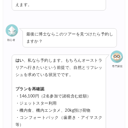
JTB) 夏旅キャンペーン(ポイント還元)
04/27
えます。
楽天トラベル) 海外ツアー 最大30,000円OFFクーポン
04/25
Trip.com) 海外航空券(アジア・ハワイ) 6,900円~
04/25
最後に博士ならこのツアーを見つけたら予約し
ANA) 航空券+ホテル 最大80,000円OFFクーポン
04/23
初心者
ますか？
Trip.com) 航空券＋ホテル 最大5,000円OFFクーポン
04/23
Trip.com) 海外航空券 最大2,500円OFFクーポン
04/23
はい
、私なら予約します。もちろんオーストラ
専門家役
JAL) 海外航空券+ホテルタイムセール
リアへ行きたいという前提で、自然とリフレッ
04/22
シュを求めている状況でです。
JAL) 海外航空券+ホテル 最大40,000円OFFクーポン
04/22
HIS) 海外航空券タイムセール
プランを再確認
04/20
・146,100円（2名参加で諸税含む総額）
Trip.com) ベトナム旅行 最大50%OFFセール
04/20
・ジェットスター利用
Trip.com) ベトナム航空 10%OFFクーポン
04/20
・機内食、機内エンタメ、20kg預け荷物
・コンフォートパック（歯磨き・アイマスク
Trip.com) ホテル 最大2,500円OFFクーポン
04/20
等）