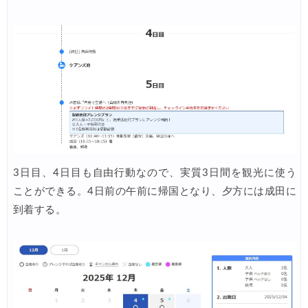
Trip.com) 海外航空券(セントレア発) 最大7,000円OFFクー
07/03
HIS) 超目玉ツアー(スーパーサマーセール)
07/03
HIS) 海外航空券 2,000円OFFクーポン
07/01
JTB) エールフランス便(航空券+ホテル) 最大120,000円OFFク
07/01
JTB) ルフトハンザドイツ航空便(航空券+ホテル) 最大120,000円OFF
07/01
JTB) KLMオランダ航空便(航空券+ホテル) 最大120,000円OFF
07/01
JTB) オーストリア航空便(航空券+ホテル) 最大120,000円OFF
07/01
3日目、4日目も自由行動なので、実質3日間を観光に使う
JTB) ユナイテッド航空便(航空券+ホテル) 最大40,000円OFFク
07/01
ことができる。4日前の午前に帰国となり、夕方には成田に
到着する。
JTB) アメリカン航空便(航空券+ホテル) 最大40,000円OFFク
07/01
JTB) アラスカ航空便(航空券+ホテル) 最大40,000円OFFク
07/01
JTB) エアカナダ便(航空券+ホテル) 最大40,000円OFFクー
07/01
JTB) カンタス航空便(航空券+ホテル) 最大40,000円OFFク
07/01