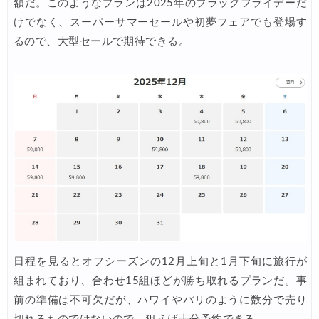
額だ。このようなプランは2025年のブラックフライデーだ
Trip.com) 航空券＋ホテル 最大5,000円OFFクーポン
07/23
けでなく、スーパーサマーセールや初夢フェアでも登場す
JTB) 海外ツアー(20代) 最大28,000円OFFクーポン
るので、大型セールで期待できる。
07/22
JTB) 海外ツアー(10代) 最大28,000円OFFクーポン
07/22
エアトリ) 航空券+ホテル 最大30,000円OFFクーポン
07/21
エアトリ) 海外航空券 最大10,000円OFFクーポン
07/21
Trip.com) ベトナム旅 最大50%OFFセール
07/20
楽天トラベル) 海外ツアー 最大30,000円OFFクーポン
07/20
HIS) 海外旅行タイムセール(関西発)
07/17
Trip.com) ホテル 1,500円OFFクーポン
07/16
Trip.com) 航空券 1,500円OFFクーポン
07/16
日程を見るとオフシーズンの12月上旬と1月下旬に旅行が
楽天トラベル) 海外ツアー 最大30,000円OFFクーポン
07/15
組まれており、合わせ15組ほどが勝ち取れるプランだ。事
前の準備は不可欠だが、ハワイやパリのように数分で売り
HIS) 海外航空券 2,000円OFFクーポン
07/14