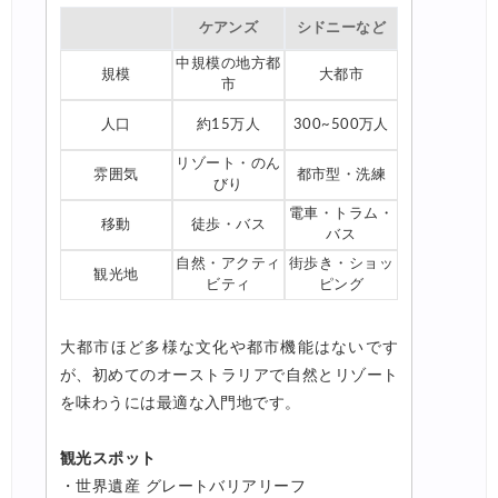
Trip.com) ホテル 最大3,000円OFFクーポン
05/12
ケアンズ
シドニーなど
中規模の地方都
Trip.com) 海外航空券 最大3,000円OFFクーポン
05/12
規模
大都市
市
エアトリ) 航空券+ホテル 最大30,000円OFFクーポン
05/11
人口
約15万人
300~500万人
エアトリ) 海外ホテル 最大30,000円OFFクーポン
05/11
リゾート・のん
雰囲気
都市型・洗練
びり
エアトリ) 海外航空券 最大10,000円OFFクーポン
05/11
電車・トラム・
移動
徒歩・バス
楽天トラベル) 海外ツアー 最大30,000円OFFクーポン
05/10
バス
自然・アクティ
街歩き・ショッ
HIS) スーパーサマーセール2026
05/08
観光地
ビティ
ピング
HIS) 海外航空券 2,000円OFFクーポン
05/08
大都市ほど多様な文化や都市機能はないです
楽天トラベル) 海外ツアー 最大50,000円OFFクーポン
05/08
が、初めてのオーストラリアで自然とリゾート
JTB) 海外ツアータイムセール
05/07
を味わうには最適な入門地です。
Trip.com) 航空券+ホテル 最大10,000円OFFクーポン
05/07
観光スポット
楽天トラベル) 海外ツアー 最大30,000円OFFクーポン
05/05
・世界遺産 グレートバリアリーフ