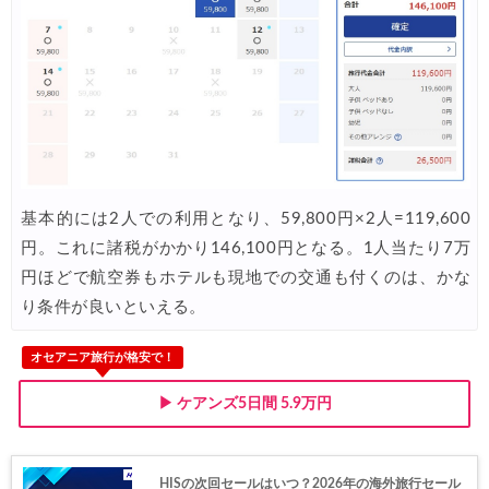
JTB) ニュージーランド航空便(航空券+ホテル) 最大40,000円OFFク
07/01
JTB) チャイナエアライン便(航空券+ホテル) 最大28,000円OFFク
07/01
JTB) チャイナエアライン便(航空券) 最大20,000円OFFクー
07/01
JTB) 大韓航空便(航空券+ホテル・ソウル行き) 最大28,000円OFFク
07/01
JTB) 大韓航空便(航空券・ソウル行き) 最大20,000円OFFク
07/01
Trip.com) 海外ホテル2%OFFクーポン TRIP1
07/01
基本的には2人での利用となり、59,800円×2人=119,600
円。これに諸税がかかり146,100円となる。1人当たり7万
Trip.com) 海外航空券1%OFFクーポン TRIP2
07/01
円ほどで航空券もホテルも現地での交通も付くのは、かな
エアトリ) 海外航空券(60日前) 1,000円OFFクーポン
07/01
り条件が良いといえる。
HIS) スーパーサマーセールFINAL
06/30
オセアニア旅行が格安で！
楽天トラベル) 海外ツアー(サマーSALE) 最大50,000円OFFク
06/30
▶ ケアンズ5日間 5.9万円
楽天トラベル) 海外ツアー 最大30,000円OFFクーポン
06/30
Trip.com) 海外航空券(香港) 最大5,000円OFFクーポン
06/29
HISの次回セールはいつ？2026年の海外旅行セール