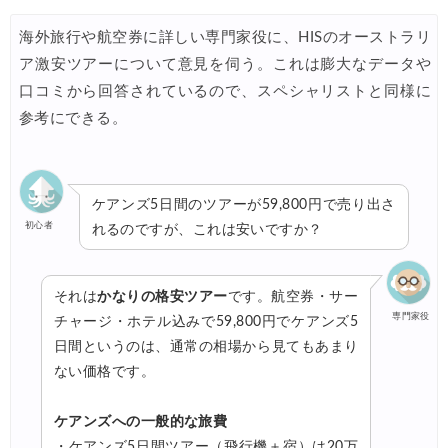
HIS) ドイツツアー(添乗員同行) 最大15,000円OFFクーポン
06/18
海外旅行や航空券に詳しい専門家役に、HISのオーストラリ
Expedia) 夏旅特大ホテル 最大40%OFFセール
06/18
ア激安ツアーについて意見を伺う。これは膨大なデータや
JAL) 海外航空券+ホテル 最大40,000円OFFクーポン
06/17
口コミから回答されているので、スペシャリストと同様に
楽天トラベル) 海外ツアー(スーパーセール) 最大50,000円OFFクー
06/16
参考にできる。
Trip.com) ロサンゼルス旅行 最大50%OFFセール
06/15
楽天トラベル) 海外ツアー 最大30,000円OFFクーポン
06/15
ケアンズ5日間のツアーが59,800円で売り出さ
Agoda) 夏旅行ホテル 最大20%OFFセール
06/15
初心者
れるのですが、これは安いですか？
Agoda) リゾートホテル 最大15%OFFセール
06/12
それは
かなりの格安ツアー
です。航空券・サー
HIS) 海外航空券 2,000円OFFクーポン
06/12
専門家役
チャージ・ホテル込みで59,800円でケアンズ5
JTB) 海外ツアータイムセール
06/11
日間というのは、通常の相場から見てもあまり
ない価格です。
HIS) イギリスツアー(添乗員同行) 最大15,000円OFFクーポ
06/11
JAL) 海外航空券タイムセール
06/11
ケアンズへの一般的な旅費
楽天トラベル) 海外ツアー 最大30,000円OFFクーポン
・ケアンズ5日間ツアー（飛行機＋宿）は20万
06/10