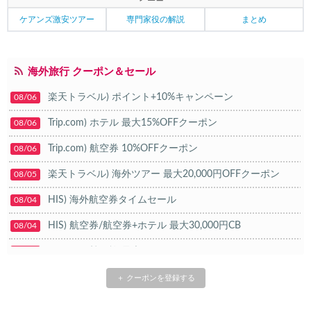
ケアンズ激安ツアー
専門家役の解説
まとめ
海外旅行 クーポン＆セール
楽天トラベル) ポイント+10%キャンペーン
08/06
Trip.com) ホテル 最大15%OFFクーポン
08/06
Trip.com) 航空券 10%OFFクーポン
08/06
楽天トラベル) 海外ツアー 最大20,000円OFFクーポン
08/05
HIS) 海外航空券タイムセール
08/04
HIS) 航空券/航空券+ホテル 最大30,000円CB
08/04
Trip.com) 韓国旅 最大50%OFFセール
08/03
Trip.com) 海外ホテル2%OFFクーポン TRIP1
08/01
＋ クーポンを登録する
エアトリ) 海外航空券(60日前) 1,000円OFFクーポン
08/01