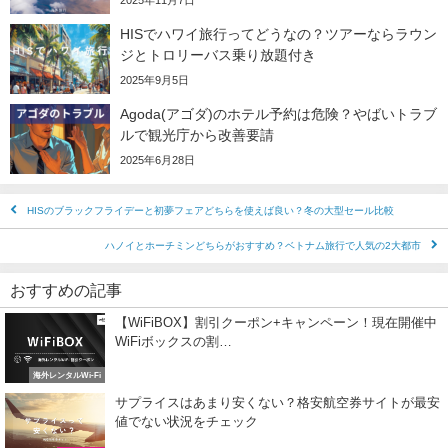
HISでハワイ旅行ってどうなの？ツアーならラウン
ジとトロリーバス乗り放題付き
2025年9月5日
Agoda(アゴダ)のホテル予約は危険？やばいトラブ
ルで観光庁から改善要請
2025年6月28日
HISのブラックフライデーと初夢フェアどちらを使えば良い？冬の大型セール比較
ハノイとホーチミンどちらがおすすめ？ベトナム旅行で人気の2大都市
おすすめの記事
【WiFiBOX】割引クーポン+キャンペーン！現在開催中
WiFiボックスの割…
海外レンタルWi-Fi
サプライスはあまり安くない？格安航空券サイトが最安
値でない状況をチェック