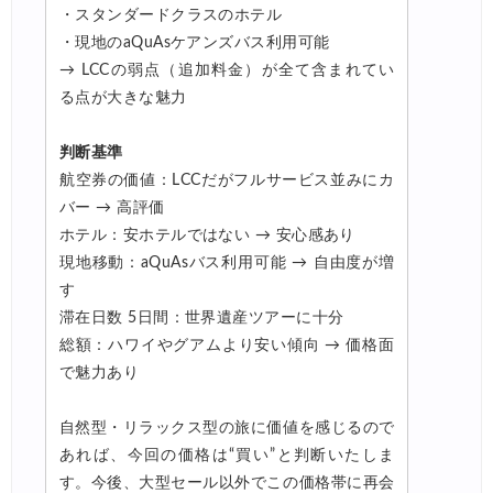
Trip.com) 海外航空券 最大2,500円OFFクーポン
04/20
・スタンダードクラスのホテル
・現地のaQuAsケアンズバス利用可能
Trip.com) 海外航空券+ホテル 最大5,000円OFFクーポン
04/20
→ LCCの弱点（追加料金）が全て含まれてい
HIS) 海外ツアー緊急タイムセール
04/15
る点が大きな魅力
HIS) 海外ツアー緊急タイムセール(関西発)
04/14
判断基準
Trip.com) 海外航空券+ホテル 最大5,000円OFFクーポン
04/13
航空券の価値：LCCだがフルサービス並みにカ
バー → 高評価
Trip.com) ホテル 最大2,500円OFFクーポン
04/13
ホテル：安ホテルではない → 安心感あり
Trip.com) 海外航空券 最大2,500円OFFクーポン
04/13
現地移動：aQuAsバス利用可能 → 自由度が増
す
HIS) JAL/ANA限定 最大15,000円OFFセール
04/13
滞在日数 5日間：世界遺産ツアーに十分
HIS) オーストラリア添乗員同行ツアー 最大15,000円OFFクー
04/11
総額：ハワイやグアムより安い傾向 → 価格面
で魅力あり
JTB) 海外ツアータイムセール
04/11
サプライス) 海外航空券 3,000円OFFクーポン
04/09
自然型・リラックス型の旅に価値を感じるので
あれば、今回の価格は“買い”と判断いたしま
Expedia) ホテル 10%OFFクーポン
04/08
す。今後、大型セール以外でこの価格帯に再会