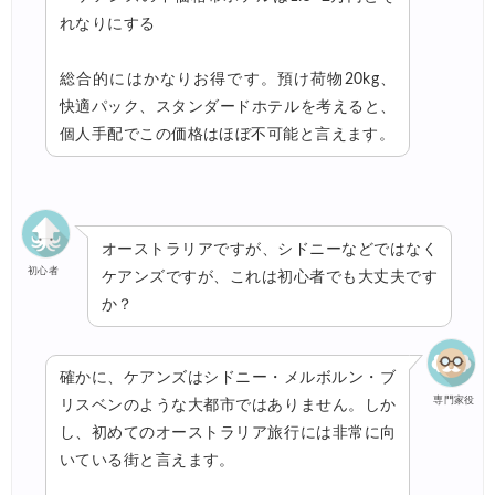
れなりにする
HIS) 海外旅行タイムセール
05/22
楽天トラベル) 海外ツアー 最大50,000円OFFクーポン
05/22
総合的にはかなりお得です。預け荷物20kg、
快適パック、スタンダードホテルを考えると、
HIS) 海外航空券タイムセール
05/21
個人手配でこの価格はほぼ不可能と言えます。
楽天トラベル) 海外ツアー 最大30,000円OFFクーポン
05/20
HIS) 海外航空券 2,000円OFFクーポン
05/19
楽天トラベル) 海外ツアー 最大30,000円OFFクーポン
05/15
オーストラリアですが、シドニーなどではなく
楽天トラベル) 海外ツアー 最大50,000円OFFクーポン
初心者
05/16
ケアンズですが、これは初心者でも大丈夫です
か？
Trip.com) 航空券+ホテル 最大5,000円OFFクーポン
05/14
Trip.com) 海外航空券 最大3,000円OFFクーポン
05/14
確かに、ケアンズはシドニー・メルボルン・ブ
Trip.com) ホテル 最大3,000円OFFクーポン
05/14
専門家役
リスベンのような大都市ではありません。しか
し、初めてのオーストラリア旅行には非常に向
HIS) 海外航空券タイムセール
05/13
いている街と言えます。
Trip.com) 航空券+ホテル 最大5,000円OFFクーポン
05/12