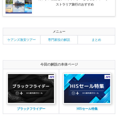
ストラリア旅行のおすすめ
Trip.com) 3.3メガセール
03/03
Trip.com) 航空券+ホテル 最大5,000円OFFクーポン
03/03
Trip.com) ホテル 最大3,000円OFFクーポン
03/03
メニュー
HIS) 春旅ウルトラセール
02/20
ケアンズ激安ツアー
専門家役の解説
まとめ
JTB) 海外ツアー 最大60,000円OFFクーポン
02/18
Trip.com) 海外ホテル2%OFFクーポン TRIP1
02/17
今回の解説の本体ページ
Trip.com) 海外航空券1%OFFクーポン TRIP2
02/17
HIS) 海外航空券 2,000円OFFクーポン
02/13
NEWT) 海外ツアー 最大10%OFFクーポン
02/07
Trip.com) 航空券 最大3,000円OFFクーポン
03/03
Trip.com) 海外航空券 最大2,500円OFFクーポン
02/23
ブラックフライデー
HISセール特集
サプライス) 海外航空券 3,000円OFFクーポン
02/06