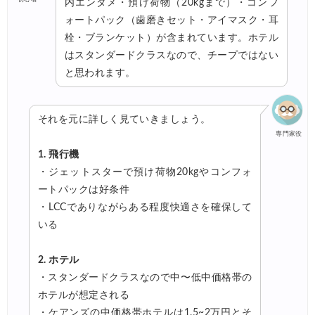
内エンタメ・預け荷物（20kgまで）・コンフ
ォートパック（歯磨きセット・アイマスク・耳
Trip.com) 海外ホテル2%OFFクーポン TRIP1
06/01
栓・ブランケット）が含まれています。ホテル
エアトリ) 海外航空券(60日前) 1,000円OFFクーポン
06/01
はスタンダードクラスなので、チープではない
と思われます。
Trip.com) 海外航空券1%OFFクーポン TRIP2
06/01
楽天トラベル) 海外ツアー 最大30,000円OFFクーポン
05/30
それを元に詳しく見ていきましょう。
HIS) 海外ツアー(セブンカード) 5%OFFクーポン
05/29
専門家役
楽天トラベル) 海外ツアー 最大50,000円OFFクーポン
05/28
1. 飛行機
・ジェットスターで預け荷物20kgやコンフォ
JTB) 海外ツアー(冬・春) 最大40,000円OFFクーポン
05/27
ートパックは好条件
JTB) 海外ツアー(秋・冬) 最大20,000円OFFクーポン
05/27
・LCCでありながらある程度快適さを確保して
いる
楽天トラベル) 海外ツアー 最大30,000円OFFクーポン
05/25
Trip.com) 海外航空券(アジア・ハワイ) 6,900円~
05/25
2. ホテル
・スタンダードクラスなので中〜低中価格帯の
Trip.com) 航空券＋ホテル 最大5,000円OFFクーポン
05/23
ホテルが想定される
Trip.com) 海外航空券 最大2,500円OFFクーポン
05/23
・ケアンズの中価格帯ホテルは1.5~2万円とそ