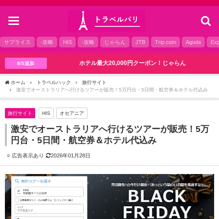
toggle
navigation
サプライス
-攻略
HIS
-攻略
じゃらん
JTB
Trip.com
Agoda
Exp
ホテル最大20,000円クーポン！じゃらん
8/5追加
ホーム
トラベルハック
旅行サイト
激安でオーストラリアへ行けるツアーが販売！5万円台・5日間・航空券＆ホテル代込み
旅行サイト
HIS
オセアニア
激安でオーストラリアへ行けるツアーが販売！5万
円台・5日間・航空券＆ホテル代込み
2026年01月28日