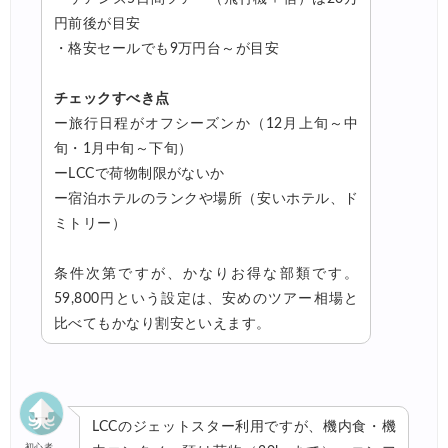
円前後が目安
楽天トラベル) 海外ツアー(スーパーセール) 最大50,000円OFFクー
06/11
・格安セールでも9万円台～が目安
Expedia) ホテル(VISA所有者) 18%OFFクーポン
06/08
チェックすべき点
Expedia) 航空券+ホテル 4,500円OFFクーポン
06/08
ー旅行日程がオフシーズンか（12月上旬～中
HIS) 海外航空券 2,000円OFFクーポン
06/06
旬・1月中旬～下旬）
ーLCCで荷物制限がないか
HIS) 韓国航空券(関西発) 2,000円OFFクーポン
06/05
ー宿泊ホテルのランクや場所（安いホテル、ド
HIS) 海外航空券タイムセール
06/05
ミトリー）
楽天トラベル) 海外ツアー 最大30,000円OFFクーポン
06/05
条件次第ですが、かなりお得な部類です。
HIS) アジアビーチキャンペーン(関西発)
06/04
59,800円という設定は、安めのツアー相場と
比べてもかなり割安といえます。
楽天トラベル) 海外ツアー(スーパーセール) 最大50,000円OFFクー
06/04
Trip.com) 航空券＋ホテル 最大5,000円OFFクーポン
06/03
Trip.com) ホテル 最大2,000円OFFクーポン
06/02
LCCのジェットスター利用ですが、機内食・機
Agoda) ホテル 最大8%OFFクーポン
06/01
初心者