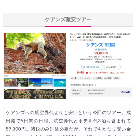
Trip.com) 海外航空券1%OFFクーポン TRIP2
08/01
Trip.com) タイ旅行 最大50%OFFセール
ケアンズ激安ツアー
07/27
Trip.com) ホテル 1,500円OFFクーポン
07/30
楽天トラベル) 海外ツアー 最大10,000円OFFクーポン
07/30
Trip.com) 航空券 1,500円OFFクーポン
07/30
Trip.com) NY/ロンドン/タイ ホテル 10%OFFクーポン
07/27
Trip.com) タイ航空券 10%OFFクーポン
07/27
楽天トラベル) 海外ツアー 最大30,000円OFFクーポン
07/25
Trip.com) 海外航空券(アジア) 6,900円~
07/25
HIS) 海外航空券 3,000円OFFクーポン
07/24
ケアンズへの航空券代よりも安いという今回のツアー。成
HIS) アイスランドツアー 最大30,000円OFFクーポン
07/24
田発で5日間の日程、航空券代とホテル代3泊も含まれて
59,800円。諸税のみ別途必要だが、それでもかなり安い金
Trip.com) 海外航空券 最大2,500円OFFクーポン
07/23