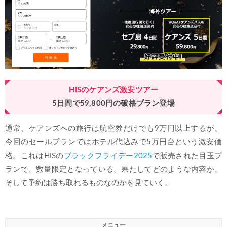
HISのケアンズ激安ツアー
5日間で59,800円の破格プラン登場
通常、ケアンズへの旅行は航空券だけでも9万円以上するが、
今回のセールプランではホテル代込みで5万円台という激安価
格。これはHISの
ブラックフライデー2025
で販売された目玉プ
ランで、数量限定となっている。果たしてどのような内容か、
そして予約は勝ち取れるものなのかを見ていく。
メニュー