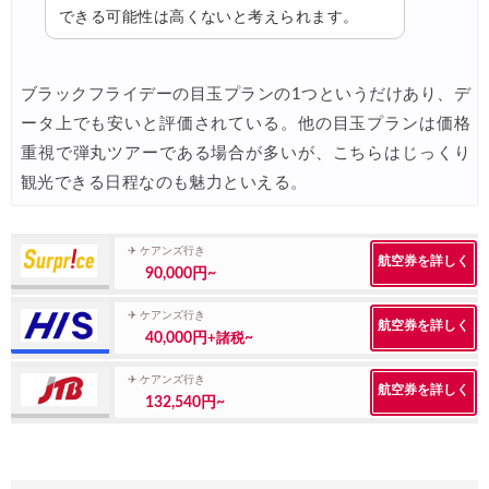
サプライス) 海外航空券 3,000円OFFクーポン
04/02
できる可能性は高くないと考えられます。
HIS) 海外航空券(ヨーロッパ) 2,000円OFFクーポン
04/02
楽天トラベル) ホテル＋10％キャンペーン
04/02
ブラックフライデーの目玉プランの1つというだけあり、デ
ータ上でも安いと評価されている。他の目玉プランは価格
エアトリ) 海外航空券+ホテル 最大30,000円OFFクーポン
04/01
重視で弾丸ツアーである場合が多いが、こちらはじっくり
エアトリ) 海外ホテル 最大30,000円OFFクーポン
04/01
観光できる日程なのも魅力といえる。
エアトリ) 海外航空券 最大10,000円OFFクーポン
04/01
JTB) JAL便(航空券+ホテル) 最大20,000円OFFクーポン
04/01
✈ ケアンズ行き
航空券を詳しく
90,000円~
JTB) 大韓航空便(航空券+ホテル) 最大20,000円OFFクーポン
04/01
✈ ケアンズ行き
航空券を詳しく
JTB) チャイナエアライン便(航空券+ホテル) 最大20,000円OFFク
04/01
40,000円
~
+諸税
JTB) エバー航空便(航空券+ホテル) 最大20,000円OFFクー
04/01
✈ ケアンズ行き
航空券を詳しく
132,540円~
JTB) シンガポール航空便(航空券+ホテル) 最大20,000円OFFク
04/01
JTB) マレーシア航空便(航空券+ホテル) 最大20,000円OFFク
04/01