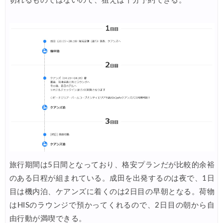
切れるものではないので、狙えば十分予約できる。
Trip.com) アメリカ西海岸 最大50%OFFセール
07/13
JTB) 夏旅タイムセール
07/10
楽天トラベル) 海外ツアー 最大30,000円OFFクーポン
07/10
HIS) 海外航空券タイムセール
07/08
HIS) 海外航空券 最大20,000円OFFクーポン
07/07
Trip.com) 航空券+ホテル 最大5,000円OFFクーポン
07/07
Trip.com) 海外航空券 最大3,000円OFFクーポン
07/07
Trip.com) ホテル 最大3,000円OFFクーポン
07/07
Trip.com) 空港送迎 50%OFFクーポン
07/07
旅行期間は5日間となっており、格安プランだが比較的余裕
Trip.com) サマーメガSALE
07/07
のある日程が組まれている。成田を出発するのは夜で、1日
目は機内泊、ケアンズに着くのは2日目の早朝となる。荷物
Trip.com) 台湾旅 最大50%OFFセール
07/06
はHISのラウンジで預かってくれるので、2日目の朝から自
楽天トラベル) 海外ツアー 最大30,000円OFFクーポン
07/05
由行動が満喫できる。