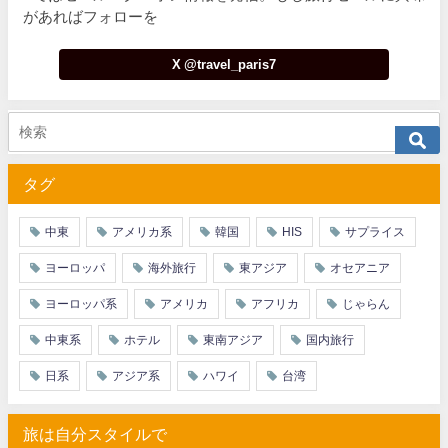
があればフォローを
X @travel_paris7
タグ
中東
アメリカ系
韓国
HIS
サプライス
ヨーロッパ
海外旅行
東アジア
オセアニア
ヨーロッパ系
アメリカ
アフリカ
じゃらん
中東系
ホテル
東南アジア
国内旅行
日系
アジア系
ハワイ
台湾
旅は自分スタイルで