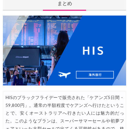
JTB) ベトナム航空便(航空券+ホテル) 最大20,000円OFFク
04/01
まとめ
Trip.com) 航空券＋ホテル 最大5,000円OFFクーポン
04/01
楽天トラベル) 海外ツアー 最大20,000円OFFクーポン
03/30
Peach) タイムセール(バンコク・シンガポール)
03/27
サプライス) 海外航空券 3,000円OFFクーポン
03/26
HIS) 海外航空券(東アジア) 2,000円OFFクーポン
03/26
Trip.com) 海外航空券 アジア行き6,900円~
03/25
Trip.com) 航空券＋ホテル 最大5,000円OFFクーポン
03/23
Trip.com) 海外航空券 最大2,500円OFFクーポン
03/23
HIS) オーストラリア・リゾート航空券 2,000円OFFクーポ
03/19
HISのブラックフライデーで販売された「ケアンズ5日間・
59,800円」。通常の半額程度でケアンズへ行けたというこ
Expedia) 春旅・GWセール 最大40%OFF
03/19
とで、安くオーストラリアへ行きたい人には魅力的だっ
サプライス) 海外航空券 3,000円OFFクーポン
03/19
た。このようなプランは、スーパーサマーセールや初夢フ
HIS) 北欧添乗員同行ツアー 最大10,000円OFFクーポン
ェアといった大型セールで出てくる可能性があるので、格
03/17